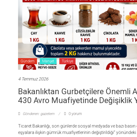
Gündem
Manşet
Türkiye
4 Temmuz 2026
Bakanlıktan Gurbetçilere Önemli A
430 Avro Muafiyetinde Değişiklik 
Gönderen: gazetem
0 yorum
Ticaret Bakanlığı, son günlerde sosyal medyada ve bazı basın o
eşyalara ilişkin gümrük muafiyetlerinin değiştirildiği” yönündeki