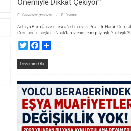
Önemiyle Dikkat Çekiyor”
Gönderen: gazetem
0 yorum
Antalya Bilim Üniversitesi öğretim üyesi Prof. Dr. Harun Güm
Grönland’ın başkenti Nuuk’tan izlenimlerini paylaştı. Yaklaşık 
Twitter
Facebook
Share
Devamını Oku