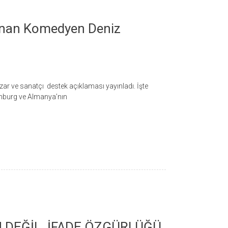
anan Komedyen Deniz
r ve sanatçı destek açıklaması yayınladı. İşte
amburg ve Almanya’nın
 DEĞİL, İFADE ÖZGÜRLÜĞÜ