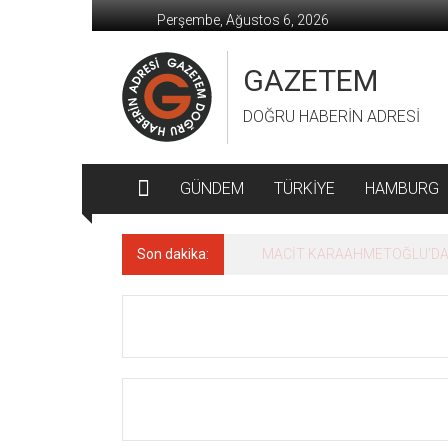
İçeriğe
Perşembe, Ağustos 6, 2026
geç
GAZETEM
DOĞRU HABERİN ADRESİ
GÜNDEM
TÜRKİYE
HAMBURG
Son dakika:
MACİT KARAAHMETOĞLU’DAN