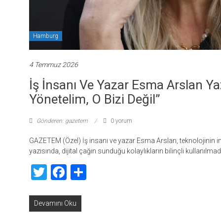
Hamburg
4 Temmuz 2026
İş İnsanı Ve Yazar Esma Arslan Yaz
Yönetelim, O Bizi Değil”
Gönderen: gazetem
0 yorum
GAZETEM (Özel) İş insanı ve yazar Esma Arslan, teknolojinin in
yazısında, dijital çağın sunduğu kolaylıkların bilinçli kullanılma
Twitter
Facebook
Share
Devamını Oku