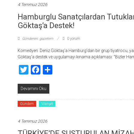
4 Temmuz 2026
Hamburglu Sanatçılardan Tutukl
Göktaş’a Destek!
Gönderen: gazetem
0 yorum
Komedyen Deniz Göktaş’a Hamburg’dan bir grup tiyatrocu, yaza
Göktaş’a destek ve uygulamayı kınama açıklaması: “Bizler H
Twitter
Facebook
Share
Devamını Oku
Gündem
Manşet
4 Temmuz 2026
TÜRKİYE’DE SUSTURULAN MİZAH