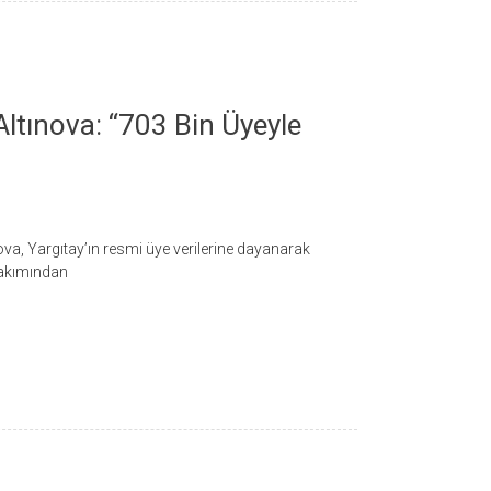
tınova: “703 Bin Üyeyle
a, Yargıtay’ın resmi üye verilerine dayanarak
 bakımından