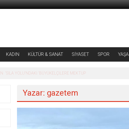
KADIN
KÜLTÜR & SANAT
SİYASET
SPOR
YAŞ
 ‘SILA YOLU’NDAKİ ’BÜYÜKELÇİLERE MEKTUP
Yazar:
gazetem