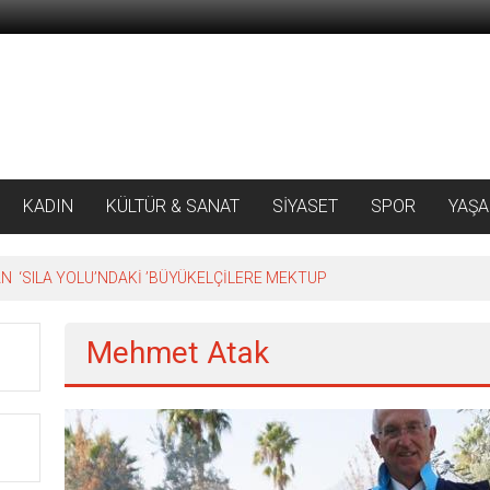
KADIN
KÜLTÜR & SANAT
SİYASET
SPOR
YAŞ
 ‘SILA YOLU’NDAKİ ’BÜYÜKELÇİLERE MEKTUP
Mehmet Atak