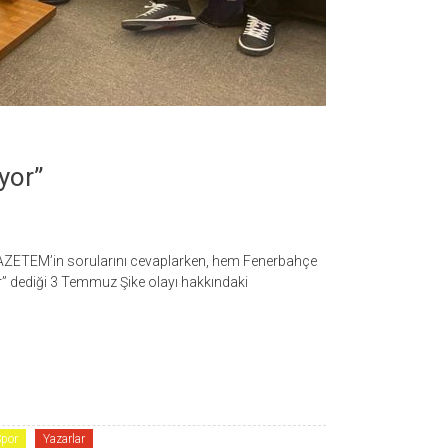
yor”
AZETEM’in sorularını cevaplarken, hem Fenerbahçe
ir” dediği 3 Temmuz Şike olayı hakkındaki
por
Yazarlar