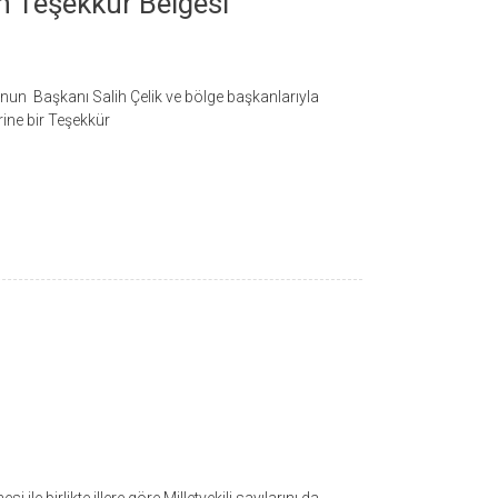
n Teşekkür Belgesi
un Başkanı Salih Çelik ve bölge başkanlarıyla
erine bir Teşekkür