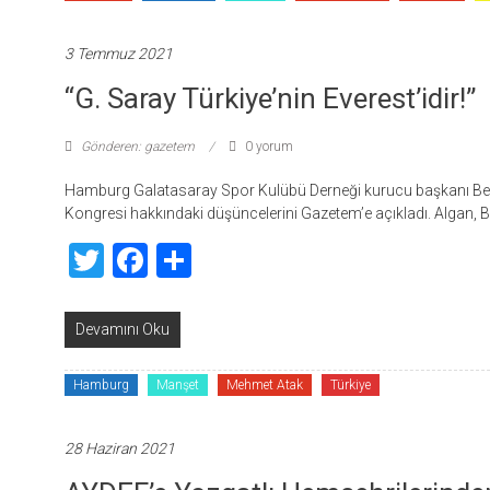
3 Temmuz 2021
“G. Saray Türkiye’nin Everest’idir!”
Gönderen: gazetem
0 yorum
Hamburg Galatasaray Spor Kulübü Derneği kurucu başkanı Behç
Kongresi hakkındaki düşüncelerini Gazetem’e açıkladı. Algan, 
Twitter
Facebook
Share
Devamını Oku
Hamburg
Manşet
Mehmet Atak
Türkiye
28 Haziran 2021