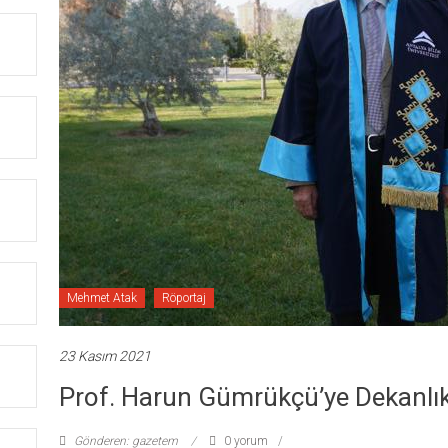
Mehmet Atak
Röportaj
23 Kasım 2021
Prof. Harun Gümrükçü’ye Dekanlık
Gönderen: gazetem
0 yorum