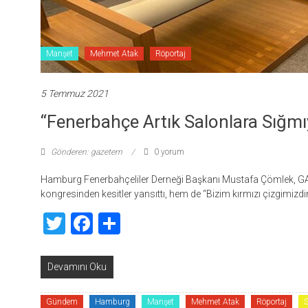
Manşet
Mehmet Atak
Röportaj
5 Temmuz 2021
“Fenerbahçe Artık Salonlara Sığmı
Gönderen: gazetem
0 yorum
Hamburg Fenerbahçeliler Derneği Başkanı Mustafa Çömlek, G
kongresinden kesitler yansıttı, hem de “Bizim kırmızı çizgimizd
Twitter
Facebook
Share
Devamını Oku
Gündem
Hamburg
Manşet
Mehmet Atak
Röportaj
S