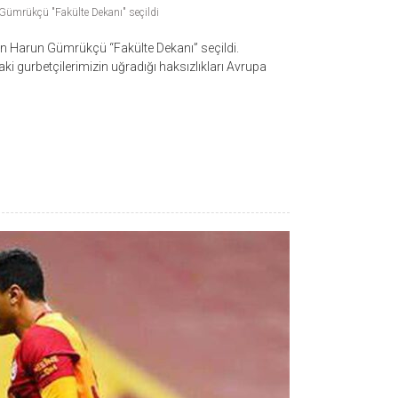
 Gümrükçü "Fakülte Dekanı" seçildi
en Harun Gümrükçü “Fakülte Dekanı” seçildi.
i gurbetçilerimizin uğradığı haksızlıkları Avrupa