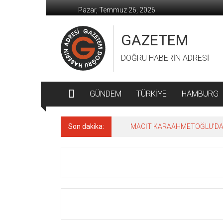
İçeriğe
Pazar, Temmuz 26, 2026
geç
GAZETEM
DOĞRU HABERİN ADRESİ
GÜNDEM
TÜRKİYE
HAMBURG
Son dakika:
MACİT KARAAHMETOĞLU’DAN