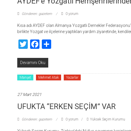
AYDEF’e Yozgatlı Hemşehrilerinde
Gönderen: gazetem
0 yorum
Kısa adı AYDEF olan Almanya Yozgatlı Dernekler Federasyonu’n
birlikte Yozgat ve ilçelerine yaptıkları yardım ziyaretinde, kendil
Twitter
Facebook
Share
Devamını Oku
Manşet
Mehmet Atak
Yazarlar
27 Mart 2021
UFUKTA “ERKEN SEÇİM” VAR
Gönderen: gazetem
0 yorum
Yüksek Seçim Kurumu