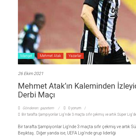
Manşet
Mehmet Atak
Yazarlar
26 Ekim 2021
Mehmet Atak’ın Kaleminden İzleyi
Derbi Maçı
Gönderen: gazetem
0 yorum
Bir tarafta Şampiyonlar Lig'nde 3 maçta sıfır çekmiş ve artık Süper Lig
Bir tarafta Şampiyonlar Lig’nde 3 maçta sıfır çekmiş ve artık
Beşiktaş.. Diğer yanda ise, UEFA Ligi’nde grup liderliği