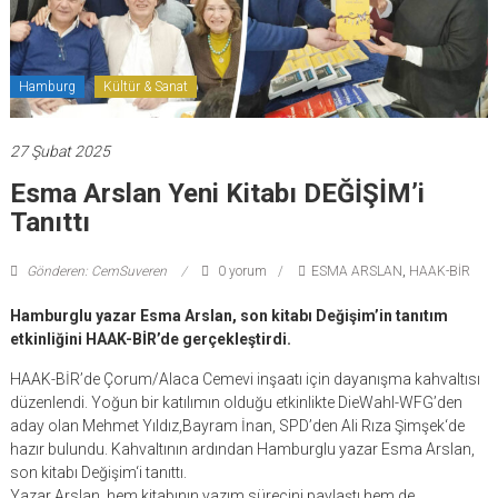
Hamburg
Kültür & Sanat
27 Şubat 2025
Esma Arslan Yeni Kitabı DEĞİŞİM’i
Tanıttı
Gönderen: CemSuveren
0 yorum
ESMA ARSLAN
,
HAAK-BİR
Hamburglu yazar Esma Arslan, son kitabı Değişim’in tanıtım
etkinliğini HAAK-BİR’de gerçekleştirdi.
HAAK-BİR’de Çorum/Alaca Cemevi inşaatı için dayanışma kahvaltısı
düzenlendi. Yoğun bir katılımın olduğu etkinlikte DieWahl-WFG’den
aday olan Mehmet Yıldız,Bayram İnan, SPD’den Ali Rıza Şimşek‘de
hazır bulundu. Kahvaltının ardından Hamburglu yazar Esma Arslan,
son kitabı Değişim‘i tanıttı.
Yazar Arslan, hem kitabının yazım sürecini paylaştı hem de