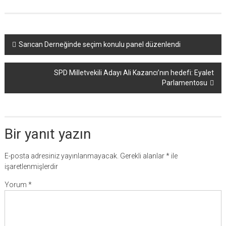
Yazı
Sarıcan Derneğinde seçim konulu panel düzenlendi
dolaşımı
SPD Milletvekili Adayı Ali Kazancı’nın hedefi: Eyalet
Parlamentosu
Bir yanıt yazın
E-posta adresiniz yayınlanmayacak.
Gerekli alanlar
*
ile
işaretlenmişlerdir
Yorum
*