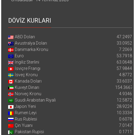
DÖVİZ KURLARI
ABD Doları
47.2497
Avustralya Doları
33.0952
Danimarka Kronu
7.2069
Euro
53.7918
İngiliz Sterlini
63.0648
İsviçre Frangı
57.9844
İsveç Kronu
4.8772
Kanada Doları
33.6037
Kuveyt Dinarı
154.3667
Norveç Kronu
4.9346
Suudi Arabistan Riyali
12.5872
Japon Yeni
28.9224
Rumen Leyi
10.3334
Rus Rublesi
0.6078
Çin Yuanı
7.0147
Pakistan Rupisi
0.1711