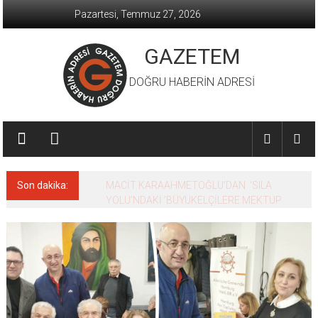
İçeriğe
Pazartesi, Temmuz 27, 2026
geç
GAZETEM
DOĞRU HABERİN ADRESİ
Son dakika:
MACİT KARAAHMETOĞLU’DAN ‘SILA
YOLU’NDAKİ ’BÜYÜKELÇİLERE MEKTUP