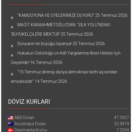
“KAMUOYUNA VE ÜYELERİMİZE DUYURU”
25 Temmuz 2026
MACİT KARAAHMETOĞLU’DAN ‘SILA YOLU’NDAKİ
’BÜYÜKELÇİLERE MEKTUP
25 Temmuz 2026
Dünyanın en büyüğü İspanya!
20 Temmuz 2026
Hukukun Üstünlüğü ve Adil Yargılanma İlkesi Herkes İçin
Geçerlidir!
16 Temmuz 2026
“15 Temmuz direnişi dünya demokrasi tarihi açısından
emsalsizdir”
14 Temmuz 2026
DÖVİZ KURLARI
ABD Doları
47.3927
Avustralya Doları
32.9919
Danimarka Kronu
7.2334