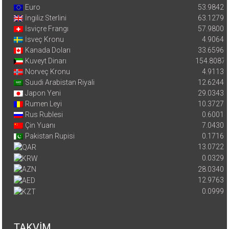
Euro
53.9842
İngiliz Sterlini
63.1279
İsviçre Frangı
57.9800
İsveç Kronu
4.9064
Kanada Doları
33.6596
Kuveyt Dinarı
154.8087
Norveç Kronu
4.9113
Suudi Arabistan Riyali
12.6244
Japon Yeni
29.0343
Rumen Leyi
10.3727
Rus Rublesi
0.6001
Çin Yuanı
7.0430
Pakistan Rupisi
0.1716
13.0722
0.0329
28.0340
12.9763
0.0999
TAKVİM