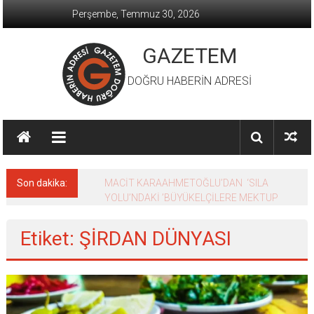
İçeriğe
Perşembe, Temmuz 30, 2026
geç
GAZETEM
DOĞRU HABERİN ADRESİ
Son dakika:
MACİT KARAAHMETOĞLU’DAN ‘SILA
YOLU’NDAKİ ’BÜYÜKELÇİLERE MEKTUP
Etiket: ŞİRDAN DÜNYASI