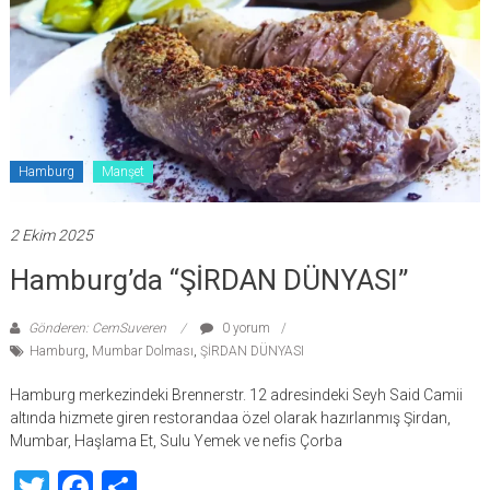
Hamburg
Manşet
2 Ekim 2025
Hamburg’da “ŞİRDAN DÜNYASI”
Gönderen: CemSuveren
0 yorum
Hamburg
,
Mumbar Dolması
,
ŞİRDAN DÜNYASI
Hamburg merkezindeki Brennerstr. 12 adresindeki Seyh Said Camii
altında hizmete giren restorandaa özel olarak hazırlanmış Şirdan,
Mumbar, Haşlama Et, Sulu Yemek ve nefis Çorba
Twitter
Facebook
Share