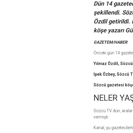
Dün 14 gazeteci
şekillendi. Sö
Özdil getirild
köşe yazarı Gü
GAZETEM/HABER
Önceki gün 14 gazete
Yılmaz Özdil, Sözcü
İpek Özbey, Sözcü T
Sözcü gazetesi köşe
NELER YA
Sözcü TV dün, arala
vermişti.
Kanal, şu gazetecilerle