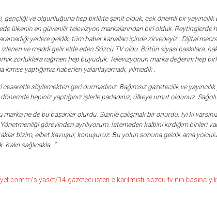
 gençliği ve olgunluğuna hep birlikte şahit olduk, çok önemli bir yayıncılık b
de ülkenin en güvenilir televizyon markalarından biri olduk. Reytinglerde h
ramadığı yerlere geldik, tüm haber kanalları içinde zirvedeyiz . Dijital mecr
k izlenen ve maddi gelir elde eden Sözcü TV oldu. Bütün siyasi baskılara, ha
mik zorluklara rağmen hep büyüdük. Televizyonun marka değerini hep birlik
 kimse yaptığımız haberleri yalanlayamadı, yılmadık .
zi cesaretle söylemekten geri durmadınız. Bağımsız gazetecilik ve yayıncılı
 dönemde hepiniz yaptığınız işlerle parladınız, ülkeye umut oldunuz. Sağol
marka ne de bu başarılar olurdu. Sizinle çalışmak bir onurdu. İyi ki varsınız
Yönetmenliği görevinden ayrılıyorum. İstemeden kalbini kırdığım birileri v
kaklar bizim, elbet kavuşur, konuşuruz. Bu yolun sonuna geldik ama yolculu
 Kalın sağlıcakla…”
t.com.tr/siyaset/14-gazeteci-isten-cikarilmisti-sozcu-tv-nin-basina-yilma
r
ebook
hare