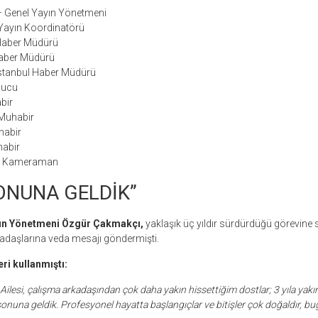
 Genel Yayın Yönetmeni
ayın Koordinatörü
Haber Müdürü
aber Müdürü
stanbul Haber Müdürü
nucu
bir
 Muhabir
habir
abir
– Kameraman
ONUNA GELDİK”
ın Yönetmeni Özgür Çakmakçı,
yaklaşık üç yıldır sürdürdüğü görevine 
adaşlarına veda mesajı göndermişti.
ri kullanmıştı:
ilesi, çalışma arkadaşından çok daha yakın hissettiğim dostlar; 3 yıla yakınd
una geldik. Profesyonel hayatta başlangıçlar ve bitişler çok doğaldır, b