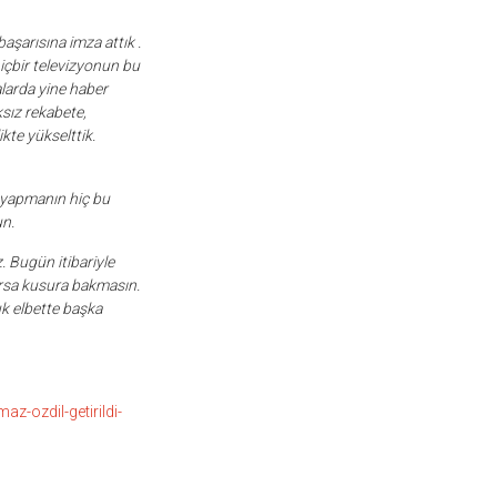
aşarısına imza attık .
içbir televizyonun bu
alarda yine haber
ksız rekabete,
te yükselttik.
k yapmanın hiç bu
un.
. Bugün itibariyle
arsa kusura bakmasın.
k elbette başka
z-ozdil-getirildi-