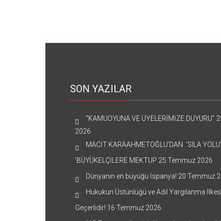
SON YAZILAR
“KAMUOYUNA VE ÜYELERİMİZE DUYURU”
2
2026
MACİT KARAAHMETOĞLU’DAN ‘SILA YOLU
’BÜYÜKELÇİLERE MEKTUP
25 Temmuz 2026
Dünyanın en büyüğü İspanya!
20 Temmuz 2
Hukukun Üstünlüğü ve Adil Yargılanma İlkes
Geçerlidir!
16 Temmuz 2026