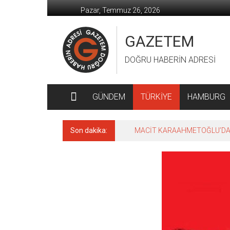
İçeriğe
Pazar, Temmuz 26, 2026
geç
GAZETEM
DOĞRU HABERİN ADRESİ
GÜNDEM
TÜRKİYE
HAMBURG
Son dakika:
MACİT KARAAHMETOĞLU’DAN