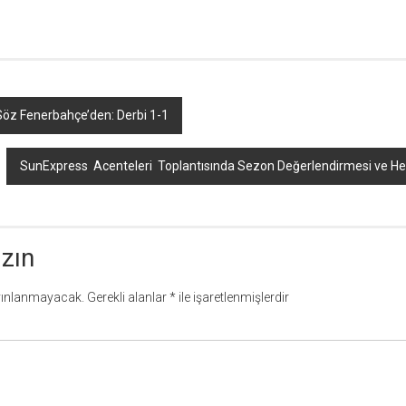
Söz Fenerbahçe’den: Derbi 1-1
SunExpress Acenteleri Toplantısında Sezon Değerlendirmesi ve He
azın
yınlanmayacak.
Gerekli alanlar
*
ile işaretlenmişlerdir