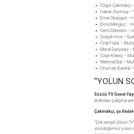
Özgür Çakmakçı –
Hakan Durmuş – Y
Emel Okaygün – 
Dora Mengüç – H
Cem Özkeskin – İ
Gülşah İnce – Su
Fırat Fıstık – Muha
Meral Danyıldız –
Ozan Kelleci – Mu
Mehmet Bal – Muh
Onurcan Kankal 
“YOLUN S
Sözcü TV Genel Yay
ardından çalışma ark
Çakmakçı, şu ifadele
“Çok sevgili Sözcü TV A
yürüdüğümüz yolun son