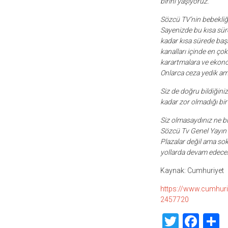
birini yaşıyoruz.
Sözcü TV’nin bebekliği,
Sayenizde bu kısa süre
kadar kısa sürede başa
kanalları içinde en ço
karartmalara ve ekono
Onlarca ceza yedik ama
Siz de doğru bildiğini
kadar zor olmadığı bir
Siz olmasaydınız ne bu 
Sözcü Tv Genel Yayın 
Plazalar değil ama so
yollarda devam edecek.
Kaynak: Cumhuriyet
https://www.cumhuriye
2457720
Twitte
Fac
S