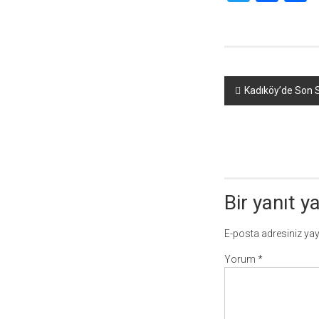
Yazı
Kadıköy’de Son 
dolaşımı
Bir yanıt y
E-posta adresiniz ya
Yorum
*