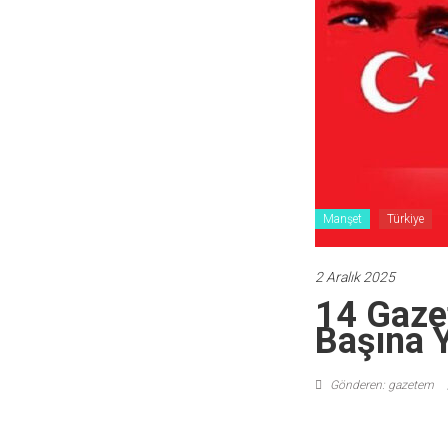
Manşet
Türkiye
2 Aralık 2025
14 Gazet
Başına Y
Gönderen: gazetem