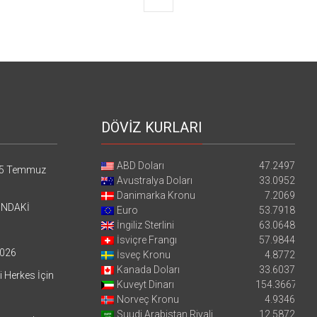
DÖVİZ KURLARI
ABD Doları
47.2497
5 Temmuz
Avustralya Doları
33.0952
Danimarka Kronu
7.2069
’NDAKİ
Euro
53.7918
İngiliz Sterlini
63.0648
İsviçre Frangı
57.9844
026
İsveç Kronu
4.8772
Kanada Doları
33.6037
i Herkes İçin
Kuveyt Dinarı
154.3667
Norveç Kronu
4.9346
Suudi Arabistan Riyali
12.5872