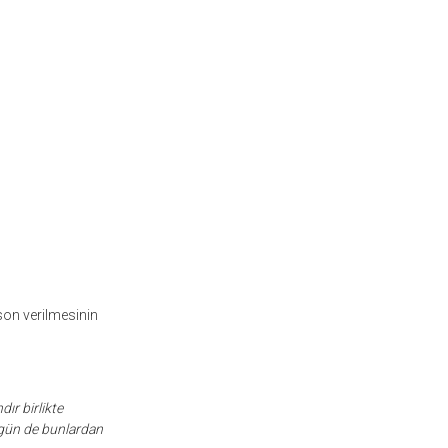
son verilmesinin
ır birlikte
ugün de bunlardan