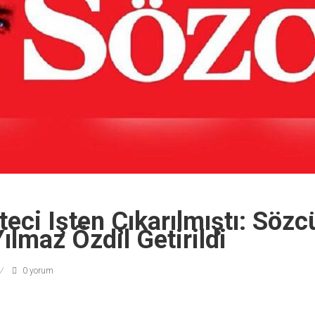
eci Işten Çıkarılmıştı: Sözc
ılmaz Özdil Getirildi
0 yorum