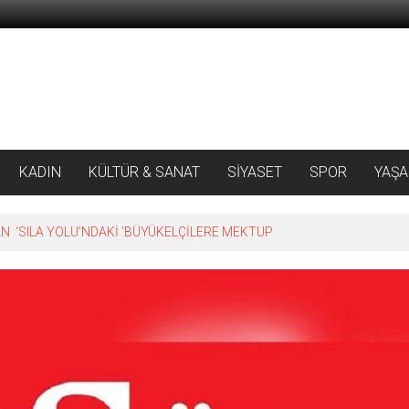
KADIN
KÜLTÜR & SANAT
SİYASET
SPOR
YAŞ
 ‘SILA YOLU’NDAKİ ’BÜYÜKELÇİLERE MEKTUP