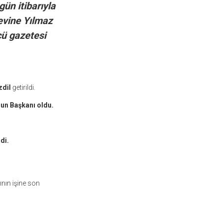
ün itibarıyla
evine Yılmaz
cü gazetesi
zdil
getirildi.
un Başkanı oldu.
di.
ının işine son