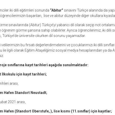
ciler iki dilli eğitimleri sonunda
“Abitur”
sınavını Türkçe alanında da yapabi
ğrencilerimizin başarıları, lise ve abitur düzeyinde diğer okullara kıyasla
itirme sınavlarında (Abitur) Türkçe’yi yabancı dil olarak seçip not ortalam
e öğrenim görme şansına sahip olabilirler. Ayrıca öğrencilerimiz, iki dilli s
rek, Türkiye’de üniversite okurken dil sorunu yaşamazlar.
lilerimizin bu fırsatı değerlendirmelerini ve çocuklarımızı iki dilli sınıfla
u ile ilgili olarak Eğitim Ataşeliğimiz sosyal medya hesaplarından ya da A
iz.
roje sınıflarına kayıt tarihleri aşağıda sunulmaktadır:
lkokulu için kayıt tarihleri;
hleri arası,
am Hafen Standort Neustadt;
 Şubat 2021 arası,
 Hafen (Standort Oberstufe, ), lise kısmı (11.sınıflar) için kayıtlar;