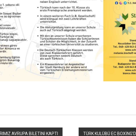
r
ebook
hare
IMIZ AVRUPA BİLETİNİ KAPTI
TÜRK KULÜBÜ EC BOXİNG’D