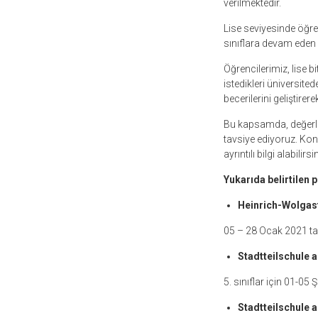
verilmektedir.
Lise seviyesinde öğren
sınıflara devam eden ö
Öğrencilerimiz, lise b
istedikleri üniversited
becerilerini geliştire
Bu kapsamda, değerli ve
tavsiye ediyoruz. Kon
ayrıntılı bilgi alabilirsin
Yukarıda belirtilen p
Heinrich-Wolgast İ
05 – 28 Ocak 2021 tari
Stadtteilschule 
5. sınıflar için 01-05
Stadtteilschule am