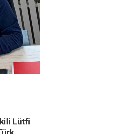
li Lütfi
Türk