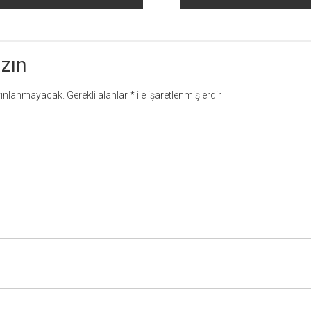
azın
yınlanmayacak.
Gerekli alanlar
*
ile işaretlenmişlerdir