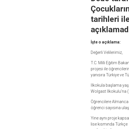
Çocuklarına
tarihleri i
açıklamad
İşte o açıklama:
Değerli Velilerimiz,
T.C. Milli Eğitim Baka
projesi ile öğrenciler
yanısıra Türkiye ve 
İlkokula başlama yaşı
Wolgast İlkokulu’na (
Öğrencilere Almanca v
öğrenci sayısına ulaş
Yine aynı proje kaps
lise kısmında Türkçe