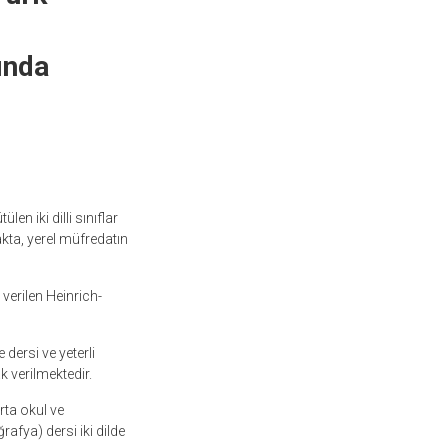
kında
en iki dilli sınıflar
akta, yerel müfredatın
verilen Heinrich-
dersi ve yeterli
 verilmektedir.
ta okul ve
afya) dersi iki dilde