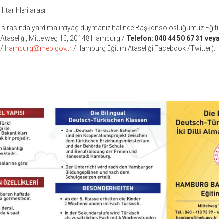
tarihleri arası.
ıt sırasında yardıma ihtiyaç duymanız halinde Başkonsolosluğumuz Eğitim
im Ataşeliği, Mittelweg 13, 20148 Hamburg /
Telefon:
040 44 50 67 31 vey
/
hamburg@meb.gov.tr
/Hamburg Eğitim Ataşeliği Facebook /Twitter).