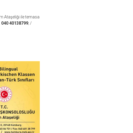
 Ataşeliği ile temasa
a 040 40138799
; /