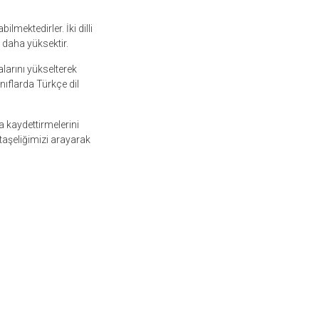
lmektedirler. İki dilli
 daha yüksektir.
alarını yükselterek
ınıflarda Türkçe dil
ra kaydettirmelerini
taşeliğimizi arayarak