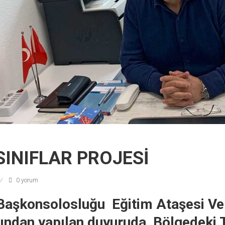
 SINIFLAR PROJESİ
0 yorum
aşkonsolosluğu Eğitim Ataşesi Veki
ından yapılan duyuruda, Bölgedeki 