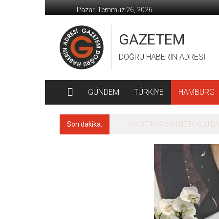
İçeriğe
Pazar, Temmuz 26, 2026
geç
GAZETEM
DOĞRU HABERİN ADRESİ
GÜNDEM
TÜRKİYE
HAMBURG
Son dakika:
MACİT KARAAHMETOĞLU’DAN