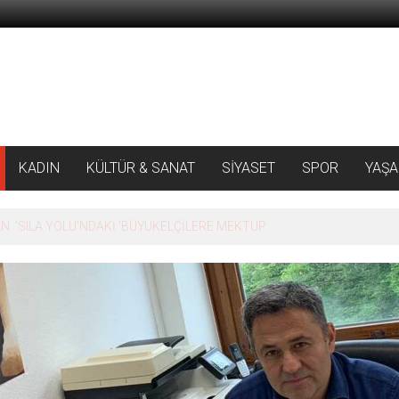
KADIN
KÜLTÜR & SANAT
SİYASET
SPOR
YAŞ
 ‘SILA YOLU’NDAKİ ’BÜYÜKELÇİLERE MEKTUP