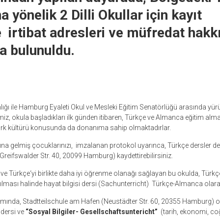
 yönelik 2 Dilli Okullar için kayıt
le irtibat adresleri ve müfredat hak
a bulunuldu.
nlığı ile Hamburg Eyaleti Okul ve Mesleki Eğitim Senatörlüğü arasında yürütül
imiz, okula başladıkları ilk günden itibaren, Türkçe ve Almanca eğitim alm
Türk kültürü konusunda da donanıma sahip olmaktadırlar.
na gelmiş çocuklarınızı, imzalanan protokol uyarınca, Türkçe dersler de 
Greifswalder Str. 40, 20099 Hamburg) kaydettirebilirsiniz.
e Türkçe‘yi birlikte daha iyi öğrenme olanağı sağlayan bu okulda, Türkçe 
ılması halinde hayat bilgisi dersi (Sachunterricht) Türkçe-Almanca olarak
amında, Stadtteilschule am Hafen (Neustädter Str. 60, 20355 Hamburg) or
 dersi ve
“Sosyal Bilgiler- Gesellschaftsuntericht”
(tarih, ekonomi, coğr