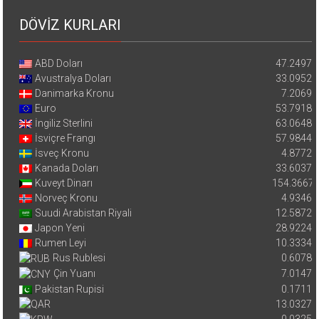
DÖVİZ KURLARI
ABD Doları
47.2497
Avustralya Doları
33.0952
Danimarka Kronu
7.2069
Euro
53.7918
İngiliz Sterlini
63.0648
İsviçre Frangı
57.9844
İsveç Kronu
4.8772
Kanada Doları
33.6037
Kuveyt Dinarı
154.3667
Norveç Kronu
4.9346
Suudi Arabistan Riyali
12.5872
Japon Yeni
28.9224
Rumen Leyi
10.3334
Rus Rublesi
0.6078
Çin Yuanı
7.0147
Pakistan Rupisi
0.1711
13.0327