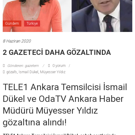
Gündem
Türkiye
8 Haziran 2020
2 GAZETECİ DAHA GÖZALTINDA
Gönderen: gazetem
0 yorum
gözaltı
,
İsmail Dükel
,
Müyesser Yıldız
TELE1 Ankara Temsilcisi İsmail
Dükel ve OdaTV Ankara Haber
Müdürü Müyesser Yıldız
gözaltına alındı!