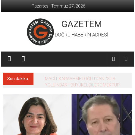
İçeriğe
Pazartesi, Temmuz 27, 2026
geç
GAZETEM
DOĞRU HABERİN ADRESİ
Son dakika:
MACİT KARAAHMETOĞLU’DAN ‘SILA
YOLU’NDAKİ ’BÜYÜKELÇİLERE MEKTUP