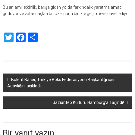
Bu anlamlı etkinlik, barışa giden yolda farkındalık yaratma amacı
güdüyor ve vatandaşları bu özel günü birlikte geçirmeye davet ediyor.
Twitter
Facebook
Share
Yazı
Bülent Başer, Türkiye Boks Federasyonu Başkanlığı için
Adaylığını açıkladı
dolaşımı
Gaziantep Kültürü Hamburg’a Taşındı!
Bir yanıt yazın