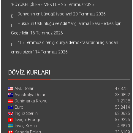
’BÜYÜKELÇİLERE MEKTUP
25 Temmuz 2026
Dünyanın en büyüğü İspanya!
20 Temmuz 2026
Hukukun Üstünlüğü ve Adil Yargılanma İlkesi Herkes İçin
Geçerlidir!
16 Temmuz 2026
“15 Temmuz direnişi dünya demokrasi tarihi açısından
emsalsizdir”
14 Temmuz 2026
DÖVİZ KURLARI
ABD Doları
47.3751
Avustralya Doları
33.0892
Danimarka Kronu
7.2138
Euro
53.8414
İngiliz Sterlini
63.0625
İsviçre Frangı
57.9225
İsveç Kronu
4.8870
Kanada Doları
33.6109