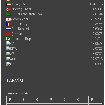
Kuveyt Dinarı
154.7009
Norveç Kronu
4.9000
Suudi Arabistan Riyali
12.6194
Japon Yeni
28.9839
Rumen Leyi
10.3486
Rus Rublesi
0.6062
Çin Yuanı
7.0375
Pakistan Rupisi
0.1715
13.0673
0.0326
28.0236
12.9718
0.0999
TAKVİM
Temmuz 2026
P
S
Ç
P
C
C
P