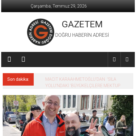
İçeriğe
Çarşamba, Temmuz 29, 2026
geç
GAZETEM
DOĞRU HABERİN ADRESİ
Son dakika:
MACİT KARAAHMETOĞLU’DAN ‘SILA
YOLU’NDAKİ ’BÜYÜKELÇİLERE MEKTUP