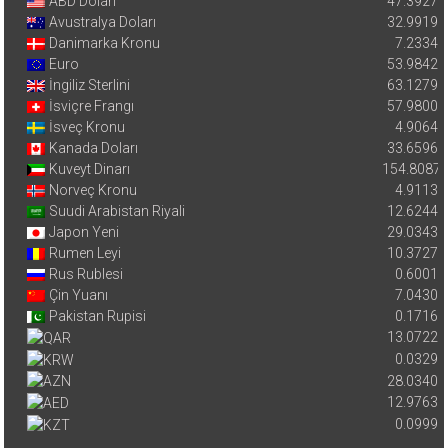
ABD Doları
47.3927
Avustralya Doları
32.9919
Danimarka Kronu
7.2334
Euro
53.9842
İngiliz Sterlini
63.1279
İsviçre Frangı
57.9800
İsveç Kronu
4.9064
Kanada Doları
33.6596
Kuveyt Dinarı
154.8087
Norveç Kronu
4.9113
Suudi Arabistan Riyali
12.6244
Japon Yeni
29.0343
Rumen Leyi
10.3727
Rus Rublesi
0.6001
Çin Yuanı
7.0430
Pakistan Rupisi
0.1716
13.0722
0.0329
28.0340
12.9763
0.0999