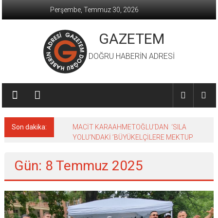
İçeriğe
Perşembe, Temmuz 30, 2026
geç
GAZETEM
DOĞRU HABERİN ADRESİ
Son dakika:
MACİT KARAAHMETOĞLU’DAN ‘SILA
YOLU’NDAKİ ’BÜYÜKELÇİLERE MEKTUP
Gün: 8 Temmuz 2025