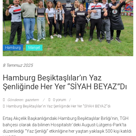
Hamburg
Manşet
8 Temmuz 2025
Hamburg Beşiktaşlılar’ın Yaz
Şenliğinde Her Yer “SİYAH BEYAZ”dı
Gönderen: gazetem
0 yorum
Hamburg Beşiktaşlılar'ın Yaz Şenliğinde Her Yer "SİYAH BEYAZ"dı
Ertaş Akçelik Başkanlığındaki Hamburg Beşiktaşlılar Birliği’nin, TGH
bahçesi olarak da bilinen Hospitalstr.’deki August-Lütgens-Park’ta
düzenlediği “Yaz Şenliği” etkinliğine her yaştan yaklaşık 500 kişi katıldı.