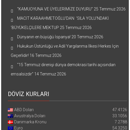
“KAMUOYUNA VE ÜYELERİMİZE DUYURU”
25 Temmuz 2026
MACİT KARAAHMETOĞLU’DAN ‘SILA YOLU’NDAKİ
’BÜYÜKELÇİLERE MEKTUP
25 Temmuz 2026
Dünyanın en büyüğü İspanya!
20 Temmuz 2026
Hukukun Üstünlüğü ve Adil Yargılanma İlkesi Herkes İçin
Geçerlidir!
16 Temmuz 2026
“15 Temmuz direnişi dünya demokrasi tarihi açısından
emsalsizdir”
14 Temmuz 2026
DÖVİZ KURLARI
ABD Doları
47.4126
Avustralya Doları
33.1056
Danimarka Kronu
7.2788
Euro
54.3250