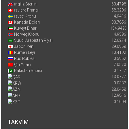
İngiliz Sterlini
63.4798
İsviçre Frangı
58.3206
İsveç Kronu
4.9416
Kanada Doları
33.7856
Kuveyt Dinarı
154.9493
Norveç Kronu
4.9596
Suudi Arabistan Riyali
12.6274
Japon Yeni
29.0958
Rumen Leyi
10.4192
Rus Rublesi
0.5962
Çin Yuanı
7.0570
Pakistan Rupisi
0.1717
13.0777
0.0332
28.0458
12.9816
0.1004
TAKVİM