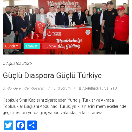
Gündem
Manşet
Türkiye
5 Ağustos 2025
Güçlü Diaspora Güçlü Türkiye
Gönderen: CemSuveren
0 yorum
Abdulhadi Turus
,
YTB
Kapıkule Sınır Kapısı’nı ziyaret eden Yurtdışı Türkler ve Akraba
Topluluklar Başkanı Abdulhadi Turus, yıllık izinlerini memleketlerinde
geçirmek için yurda giriş yapan vatandaşlarla bir araya
Twitter
Facebook
Share