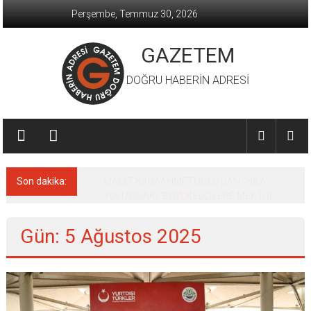
İçeriğe
Perşembe, Temmuz 30, 2026
geç
GAZETEM
DOĞRU HABERİN ADRESİ
Son dakika:
MACİT KARAAHMETOĞLU’DAN ‘SILA
YOLU’NDAKİ ’BÜYÜKELÇİLERE MEKTUP
Gün: 5 Ağustos 2025