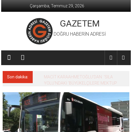
İçeriğe
Çarşamba, Temmuz 29, 2026
geç
GAZETEM
DOĞRU HABERİN ADRESİ
Son dakika:
MACİT KARAAHMETOĞLU’DAN ‘SILA
YOLU’NDAKİ ’BÜYÜKELÇİLERE MEKTUP