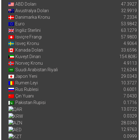
ABD Doları
47.3927
Avustralya Doları
32.9919
Danimarka Kronu
7.2334
Euro
53.9842
İngiliz Sterlini
63.1279
İsviçre Frangı
57.9800
İsveç Kronu
4.9064
Kanada Doları
33.6596
Kuveyt Dinarı
154.8087
Norveç Kronu
4.9113
Suudi Arabistan Riyali
12.6244
Japon Yeni
29.0343
Rumen Leyi
10.3727
Rus Rublesi
0.6001
Çin Yuanı
7.0430
Pakistan Rupisi
0.1716
13.0722
0.0329
28.0340
12.9763
0.0999