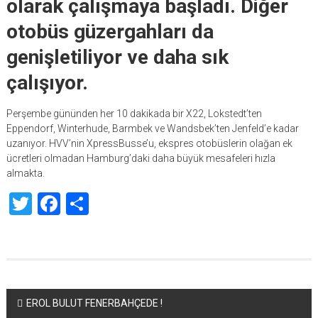
olarak çalışmaya başladı. Diğer
otobüs güzergahları da
genişletiliyor ve daha sık
çalışıyor.
Perşembe gününden her 10 dakikada bir X22, Lokstedt’ten
Eppendorf, Winterhude, Barmbek ve Wandsbek’ten Jenfeld’e kadar
uzanıyor. HVV’nin XpressBusse’u, ekspres otobüslerin olağan ek
ücretleri olmadan Hamburg’daki daha büyük mesafeleri hızla
almakta.
Twitter
Facebook
Share
Yazı
EROL BULUT FENERBAHÇEDE !