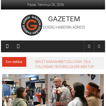
İçeriğe
Pazar, Temmuz 26, 2026
geç
GAZETEM
DOĞRU HABERİN ADRESİ
Son dakika:
MACİT KARAAHMETOĞLU’DAN ‘SILA
YOLU’NDAKİ ’BÜYÜKELÇİLERE MEKTUP