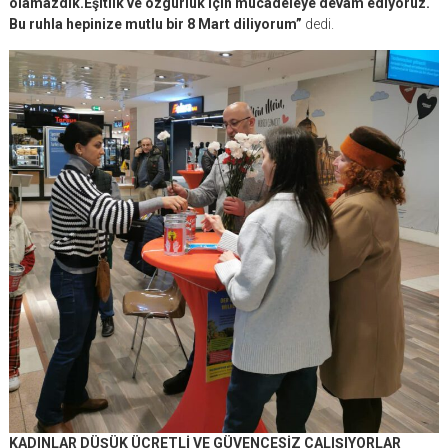
olamazdık.Eşitlik ve özgürlük için mücadeleye devam ediyoruz.
Bu ruhla hepinize mutlu bir 8 Mart diliyorum”
dedi.
KADINLAR DÜŞÜK ÜCRETLİ VE GÜVENCESİZ ÇALIŞIYORLAR