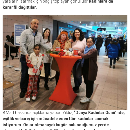
yaralarını sarmak için bağış toplayan gönüllüler
kadınlara da
karanfil dağıttılar.
8 Mart hakkında açıklama yapan Yıldız,
“Dünya Kadınlar Günü’nde,
eşitlik ve barış için mücadele eden tüm kadınları anmak
istiyorum. Onlar olmasaydı bugün bulunduğumuz yerde