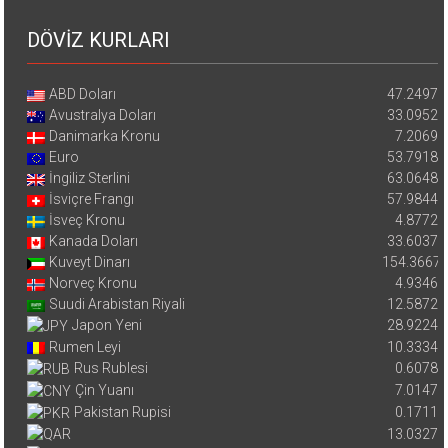
DÖVİZ KURLARI
ABD Doları
47.2497
Avustralya Doları
33.0952
Danimarka Kronu
7.2069
Euro
53.7918
İngiliz Sterlini
63.0648
İsviçre Frangı
57.9844
İsveç Kronu
4.8772
Kanada Doları
33.6037
Kuveyt Dinarı
154.3667
Norveç Kronu
4.9346
Suudi Arabistan Riyali
12.5872
Japon Yeni
28.9224
Rumen Leyi
10.3334
Rus Rublesi
0.6078
Çin Yuanı
7.0147
Pakistan Rupisi
0.1711
13.0327