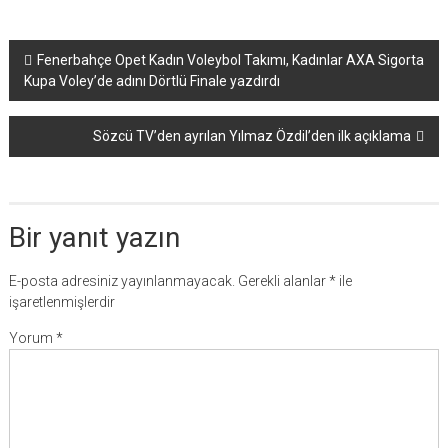
Yazı
Fenerbahçe Opet Kadın Voleybol Takımı, Kadınlar AXA Sigorta
Kupa Voley’de adını Dörtlü Finale yazdırdı
dolaşımı
Sözcü TV’den ayrılan Yılmaz Özdil’den ilk açıklama
Bir yanıt yazın
E-posta adresiniz yayınlanmayacak.
Gerekli alanlar
*
ile
işaretlenmişlerdir
Yorum
*