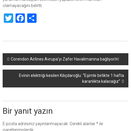
olamayacağını belirtti.
Twitter
Facebook
Share
Yazı
Corendon Airlines Avrupa’yı Zafer Havalimanına bağlıyor￼
dolaşımı
Evinin elektriği kesilen Kılıçdaroğlu: “Eşimle birlikte 1 hafta
karanlıkta kalacağız”
Bir yanıt yazın
E-posta adresiniz yayınlanmayacak.
Gerekli alanlar
*
ile
işaretlenmişlerdir