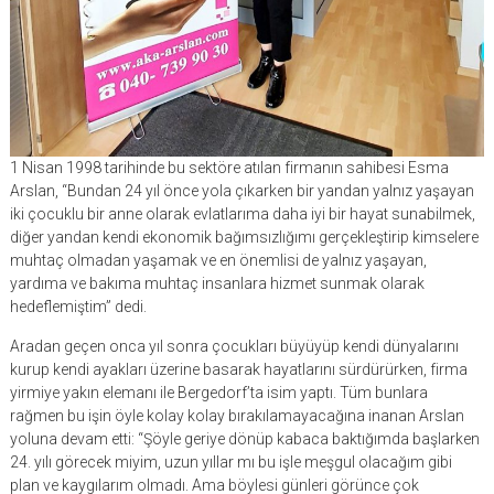
1 Nisan 1998 tarihinde bu sektöre atılan firmanın sahibesi Esma
Arslan, “Bundan 24 yıl önce yola çıkarken bir yandan yalnız yaşayan
iki çocuklu bir anne olarak evlatlarıma daha iyi bir hayat sunabilmek,
diğer yandan kendi ekonomik bağımsızlığımı gerçekleştirip kimselere
muhtaç olmadan yaşamak ve en önemlisi de yalnız yaşayan,
yardıma ve bakıma muhtaç insanlara hizmet sunmak olarak
hedeflemiştim” dedi.
Aradan geçen onca yıl sonra çocukları büyüyüp kendi dünyalarını
kurup kendi ayakları üzerine basarak hayatlarını sürdürürken, firma
yirmiye yakın elemanı ile Bergedorf’ta isim yaptı. Tüm bunlara
rağmen bu işin öyle kolay kolay bırakılamayacağına inanan Arslan
yoluna devam etti: “Şöyle geriye dönüp kabaca baktığımda başlarken
24. yılı görecek miyim, uzun yıllar mı bu işle meşgul olacağım gibi
plan ve kaygılarım olmadı. Ama böylesi günleri görünce çok