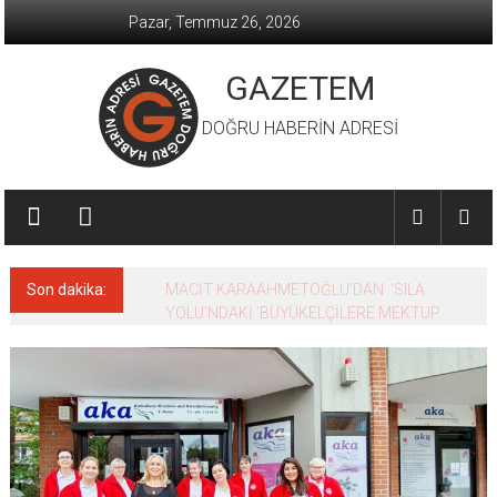
İçeriğe
Pazar, Temmuz 26, 2026
geç
GAZETEM
DOĞRU HABERİN ADRESİ
Son dakika:
MACİT KARAAHMETOĞLU’DAN ‘SILA
YOLU’NDAKİ ’BÜYÜKELÇİLERE MEKTUP