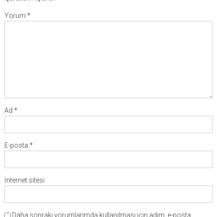
Yorum
*
Ad
*
E-posta
*
İnternet sitesi
Daha sonraki yorumlarımda kullanılması için adım, e-posta