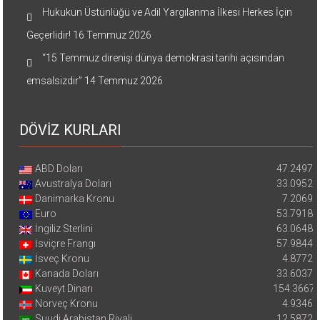
Hukukun Üstünlüğü ve Adil Yargılanma İlkesi Herkes İçin
Geçerlidir!
16 Temmuz 2026
“15 Temmuz direnişi dünya demokrasi tarihi açısından
emsalsizdir”
14 Temmuz 2026
DÖVİZ KURLARI
ABD Doları
47.2497
Avustralya Doları
33.0952
Danimarka Kronu
7.2069
Euro
53.7918
İngiliz Sterlini
63.0648
İsviçre Frangı
57.9844
İsveç Kronu
4.8772
Kanada Doları
33.6037
Kuveyt Dinarı
154.3667
Norveç Kronu
4.9346
Suudi Arabistan Riyali
12.5872