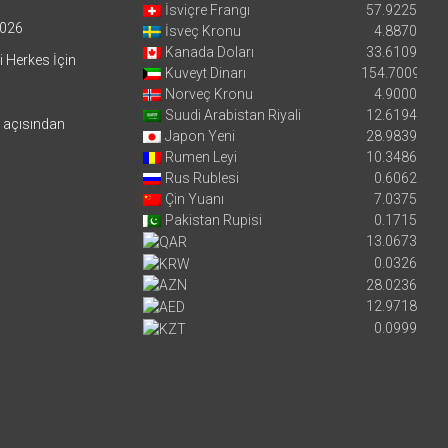
İsviçre Frangı
57.9225
026
İsveç Kronu
4.8870
Kanada Doları
33.6109
i Herkes İçin
Kuveyt Dinarı
154.7009
Norveç Kronu
4.9000
Suudi Arabistan Riyali
12.6194
i açısından
Japon Yeni
28.9839
Rumen Leyi
10.3486
Rus Rublesi
0.6062
Çin Yuanı
7.0375
Pakistan Rupisi
0.1715
13.0673
0.0326
28.0236
12.9718
0.0999