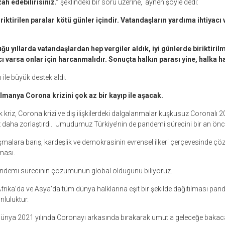
ah edebilirisiniz.“
şeklindeki bir soru üzerine, aynen şöyle dedi:
iriktirilen paralar kötü günler içindir. Vatandaşların yardıma ihtiyac
ğu yıllarda vatandaşlardan hep vergiler aldık, iyi günlerde biriktiril
cı varsa onlar için harcanmalıdır. Sonuçta halkın parası yine, halka h
ile büyük destek aldı.
lmanya Corona krizini çok az bir kayıp ile aşacak.
 kriz, Corona krizi ve dış ilişkilerdeki dalgalanmalar kuşkusuz Coronalı 2
z daha zorlaştırdı. Umudumuz Türkiye’nin de pandemi sürecini bir an önc
şmalara barış, kardeşlik ve demokrasinin evrensel ilkeri çerçevesinde çö
ması.
ndemi sürecinin çözümünün global oldugunu biliyoruz.
Afrika’da ve Asya’da tüm dünya halklarına eşit bir şekilde dağıtılması pa
unluluktur.
ünya 2021 yılında Coronayı arkasında bırakarak umutla geleceğe bakacak