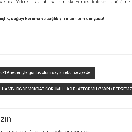
yakında. Yeter ki biraz daha sabır, maske ve mesafe ile kendi sağlığımızı 
rdeşlik, doğayı koruma ve sağlık yılı olsun tüm dünyada!
r
ebook
hare
-19 nedeniyle günlük ölüm sayısı rekor seviyede
HAMBURG DEMOKRAT ÇORUMLULAR PLATFORMU İZMİRLİ DEPREMZE
azın
yınlanmayacak.
Gerekli alanlar
*
ile işaretlenmişlerdir