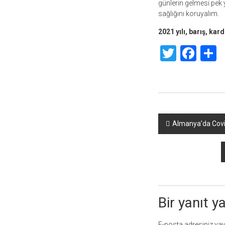
günlerin gelmesi pek 
sağlığını koruyalım.
2021 yılı, barış, ka
Twitte
Fac
S
Yazı
Almanya’da Covid
dolaşımı
Bir yanıt y
E-posta adresiniz ya