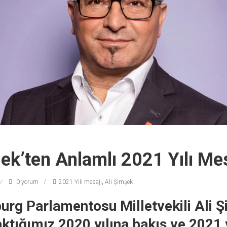
ek’ten Anlamlı 2021 Yılı Mes
0 yorum
2021 Yılı mesajı
,
Ali Şimşek
rg Parlamentosu Milletvekili Ali Ş
ktığımız 2020 yılına bakış ve 2021 yı