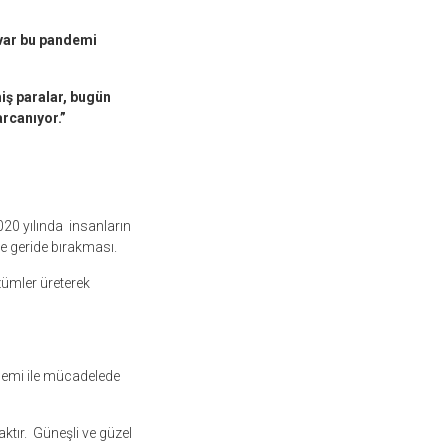
ı var bu pandemi
miş paralar, bugün
arcanıyor.”
020 yılında insanların
e geride bırakması.
zümler üreterek
ndemi ile mücadelede
tır. Güneşli ve güzel