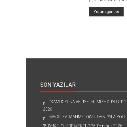
SON YAZILAR
“KAMUOYUNA VE ÜYELERİMİZE DUYURU”
2
2026
MACİT KARAAHMETOĞLU’DAN ‘SILA YOLU
’BÜYÜKELÇİLERE MEKTUP
25 Temmuz 2026