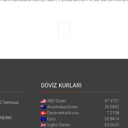
DÖVİZ KURLARI
ABD Doları
47.3751
5 Temmuz
Avustralya Doları
33.0892
Danimarka Kronu
7.2138
’NDAKİ
Euro
53.8414
İngiliz Sterlini
63.0625