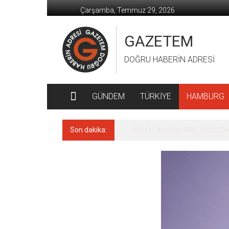
İçeriğe
Çarşamba, Temmuz 29, 2026
geç
GAZETEM
DOĞRU HABERİN ADRESİ
GÜNDEM
TÜRKİYE
HAMBURG
Son dakika:
MACİT KARAAHMETOĞLU’DAN