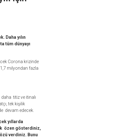
k. Daha yılın
eta tüm dünyayı
ecek Corona krizinde
1,7 milyondan fazla
aha titiz ve itinalı
, tek kişilik
e de devam edecek.
ek yıllarda
ük özen gösterdiniz,
özü verdiniz. Bunu