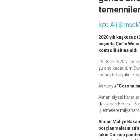
temenniler
İşte Ali Şimşek’
2020 yılı kuşkusuz 
başında Çin’in Wuha
kontrolü altına aldı.
1918 ile 1920 yılları
şu ana kadar tüm Dün
insan da hayatını kayb
Almanya
“Corona pa
Alınan siyasi kararlar
davranan Federal Parl
işletmelere milyarlar
Alman Maliye Bakanı
borçlanmaların sıfı
lakin Corona pandem