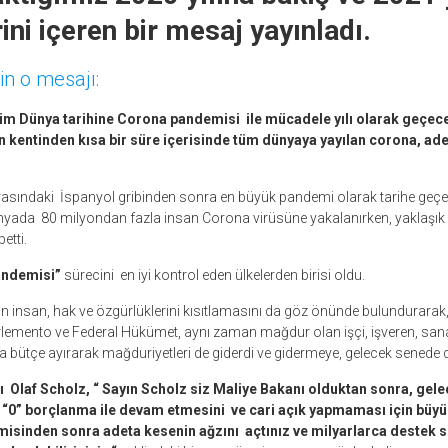
ini içeren bir mesaj yayınladı.
in o mesajı:
tüm Dünya tarihine Corona pandemisi ile mücadele yılı olarak geçece
n kentinden kısa bir süre içerisinde tüm dünyaya yayılan corona, ad
 arasındaki İspanyol gribinden sonra en büyük pandemi olarak tarihe geç
yada 80 milyondan fazla insan Corona virüsüne yakalanırken, yaklaşık 
etti.
ndemisi”
sürecini en iyi kontrol eden ülkelerden birisi oldu.
ın insan, hak ve özgürlüklerini kısıtlamasını da göz önünde bulundurarak, d
emento ve Federal Hükümet, aynı zaman mağdur olan işçi, işveren, sanatçı
ca bütçe ayırarak mağduriyetleri de giderdi ve gidermeye, gelecek sened
 Olaf Scholz, “ Sayın Scholz siz Maliye Bakanı olduktan sonra, gelec
r “0” borçlanma ile devam etmesini ve cari açık yapmaması için büy
isinden sonra adeta kesenin ağzını açtınız ve milyarlarca destek s