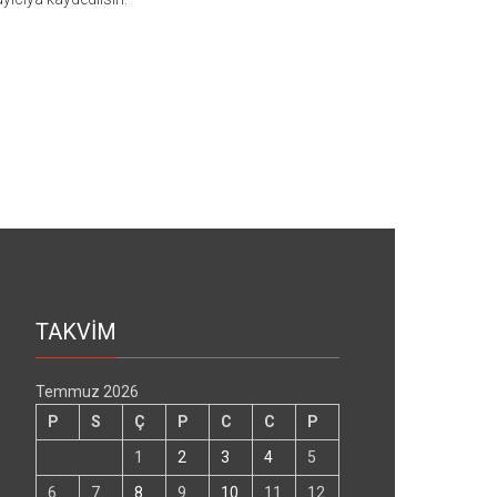
TAKVİM
Temmuz 2026
P
S
Ç
P
C
C
P
1
2
3
4
5
6
7
8
9
10
11
12