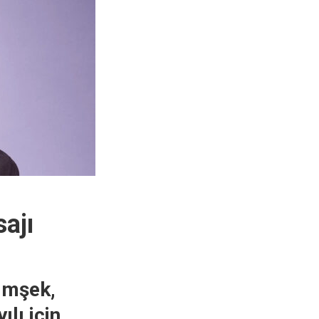
ajı
imşek,
lı için