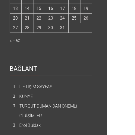
13
14
15
16
17
18
19
20
21
22
23
24
25
26
27
28
29
30
31
« Haz
BAĞLANTI
İLETİŞİM SAYFASI
KÜNYE
TURGUT DUMAN’DAN ÖNEMLİ
GİRİŞİMLER
Erol Buldak