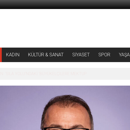
KADIN
KÜLTÜR & SANAT
SİYASET
SPOR
YAŞ
 ‘SILA YOLU’NDAKİ ’BÜYÜKELÇİLERE MEKTUP