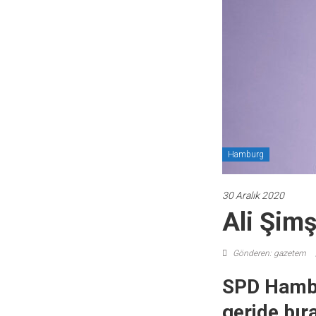
Hamburg
30 Aralık 2020
Ali Şimş
Gönderen: gazetem
SPD Hambu
geride bıra