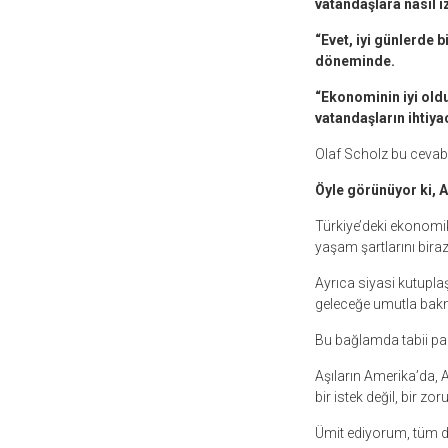
vatandaşlara nasıl iz
“Evet, iyi günlerde b
döneminde.
“Ekonominin iyi oldu
vatandaşların ihtiya
Olaf Scholz bu cevabı 
Öyle görünüyor ki, A
Türkiye’deki ekonomik
yaşam şartlarını bira
Ayrıca siyasi kutupla
geleceğe umutla bak
Bu bağlamda tabii pa
Aşıların Amerika’da, 
bir istek değil, bir zor
Ümit ediyorum, tüm d