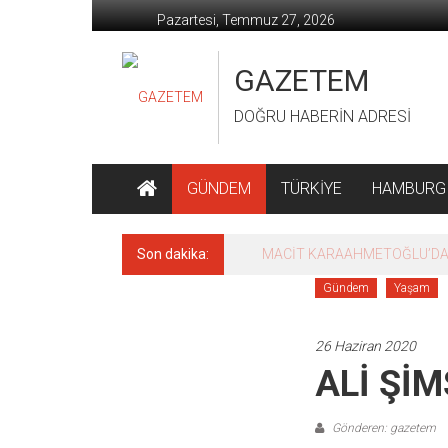
İçeriğe
Pazartesi, Temmuz 27, 2026
geç
GAZETEM
DOĞRU HABERİN ADRESİ
GÜNDEM
TÜRKİYE
HAMBURG
Son dakika:
Dünyanın en büyüğü İspanya!
Gündem
Yaşam
26 Haziran 2020
ALİ ŞİM
Gönderen: gazetem