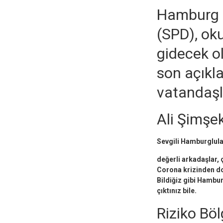
Hamburg E
(SPD), oku
gidecek o
son açıkl
vatandaşla
Ali Şimşek 
Sevgili Hamburglula
değerli arkadaşlar,
Corona krizinden dol
Bildiğiz gibi Hambur
çıktınız bile.
Riziko Böl