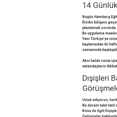
14 Günlük 
Bugün Hamburg Eğiti
Riziko bölgesi geçen
planlamak zorunda. (
Bu uygulama maalese
Yani Türkiye’ye izin
başlamadan iki hafta
zamanında başlayabi
Aksi halde cezai iş
vatandaşların dikkat
Dışişleri 
Görüşmel
Umut ediyoruz, herk
Bu durum tabii tatil 
Konu ile ilgili Dışiş
Gelişmeler hakkında