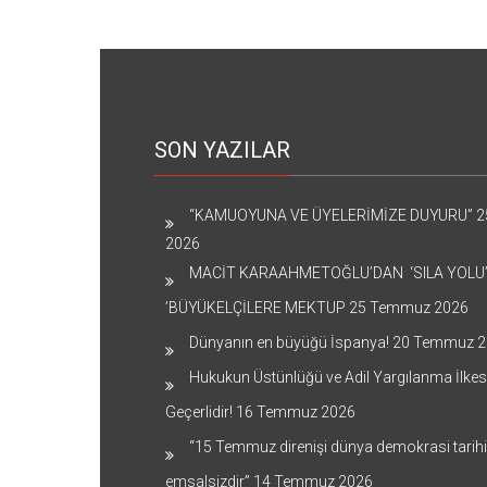
SON YAZILAR
“KAMUOYUNA VE ÜYELERİMİZE DUYURU”
2
2026
MACİT KARAAHMETOĞLU’DAN ‘SILA YOLU
’BÜYÜKELÇİLERE MEKTUP
25 Temmuz 2026
Dünyanın en büyüğü İspanya!
20 Temmuz 2
Hukukun Üstünlüğü ve Adil Yargılanma İlkes
Geçerlidir!
16 Temmuz 2026
“15 Temmuz direnişi dünya demokrasi tarih
emsalsizdir”
14 Temmuz 2026