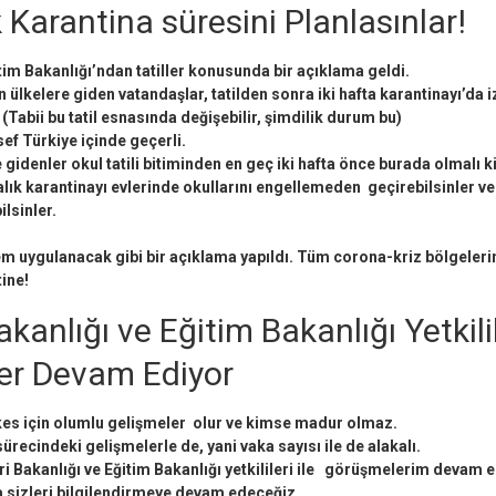
Karantina süresini Planlasınlar!
m Bakanlığı’ndan tatiller konusunda bir açıklama geldi.
 ülkelere giden vatandaşlar, tatilden sonra iki hafta karantinayı’da i
Tabii bu tatil esnasında değişebilir, şimdilik durum bu)
f Türkiye içinde geçerli.
e gidenler okul tatili bitiminden en geç iki hafta önce burada olmalı k
lık karantinayı evlerinde okullarını engellemeden geçirebilsinler ve
lsinler.
lem uygulanacak gibi bir açıklama yapıldı. Tüm corona-kriz bölgeler
ine!
Bakanlığı ve Eğitim Bakanlığı Yetkili
er Devam Ediyor
es için olumlu gelişmeler olur ve kimse madur olmaz.
sürecindeki gelişmelerle de, yani vaka sayısı ile
de alakalı.
leri Bakanlığı ve Eğitim Bakanlığı yetkilileri ile görüşmelerim devam e
 sizleri bilgilendirmeye devam edeceğiz.