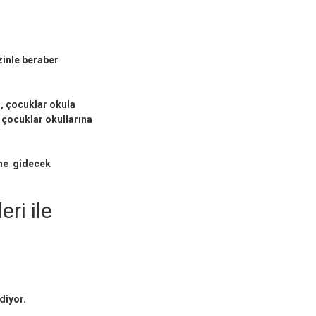
zinle beraber
i, çocuklar okula
 çocuklar okullarına
ine gidecek
leri ile
diyor.