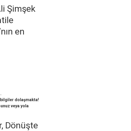
li Şimşek
tile
’nın en
.
 bilgiler dolaşmakta!
rsunuz veya yola
r, Dönüşte