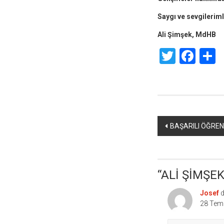
Saygı ve sevgilerimle,
Ali Şimşek, MdHB
Twitte
Fac
S
Yazı
BAŞARILI ÖĞREN
dolaşımı
“
ALİ ŞİMŞEK
Josef
d
28 Tem