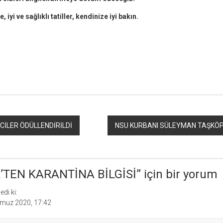
 iyi ve sağlıklı tatiller, kendinize iyi bakın.
r
ebook
hare
CİLER ÖDÜLLENDİRİLDİ
NSU KURBANI SÜLEYMAN TAŞKÖ
’TEN KARANTİNA BİLGİSİ
” için bir yorum
edi ki:
muz 2020, 17:42