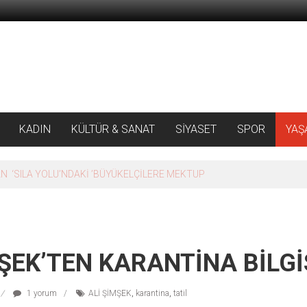
KADIN
KÜLTÜR & SANAT
SİYASET
SPOR
YAŞ
ŞEK’TEN KARANTİNA BİLGİ
1 yorum
ALİ ŞİMŞEK
,
karantina
,
tatil