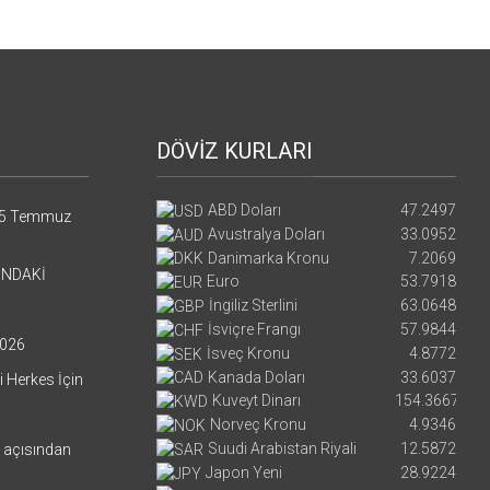
DÖVİZ KURLARI
ABD Doları
47.2497
5 Temmuz
Avustralya Doları
33.0952
Danimarka Kronu
7.2069
’NDAKİ
Euro
53.7918
İngiliz Sterlini
63.0648
İsviçre Frangı
57.9844
026
İsveç Kronu
4.8772
Kanada Doları
33.6037
i Herkes İçin
Kuveyt Dinarı
154.3667
Norveç Kronu
4.9346
Suudi Arabistan Riyali
12.5872
i açısından
Japon Yeni
28.9224