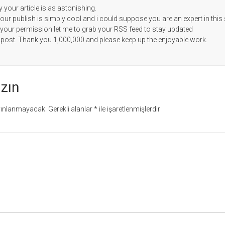
 your article is as astonishing.
your publish is simply cool and i could suppose you are an expert in this 
 your permission let me to grab your RSS feed to stay updated
post. Thank you 1,000,000 and please keep up the enjoyable work.
azın
yınlanmayacak.
Gerekli alanlar
*
ile işaretlenmişlerdir