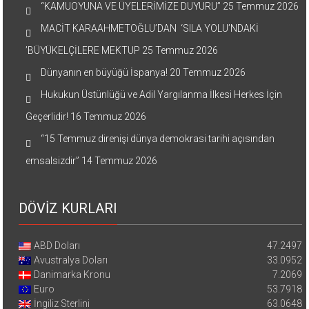
“KAMUOYUNA VE ÜYELERİMİZE DUYURU”
25 Temmuz 2026
MACİT KARAAHMETOĞLU’DAN ‘SILA YOLU’NDAKİ
’BÜYÜKELÇİLERE MEKTUP
25 Temmuz 2026
Dünyanın en büyüğü İspanya!
20 Temmuz 2026
Hukukun Üstünlüğü ve Adil Yargılanma İlkesi Herkes İçin
Geçerlidir!
16 Temmuz 2026
“15 Temmuz direnişi dünya demokrasi tarihi açısından
emsalsizdir”
14 Temmuz 2026
DÖVİZ KURLARI
ABD Doları
47.2497
Avustralya Doları
33.0952
Danimarka Kronu
7.2069
Euro
53.7918
İngiliz Sterlini
63.0648