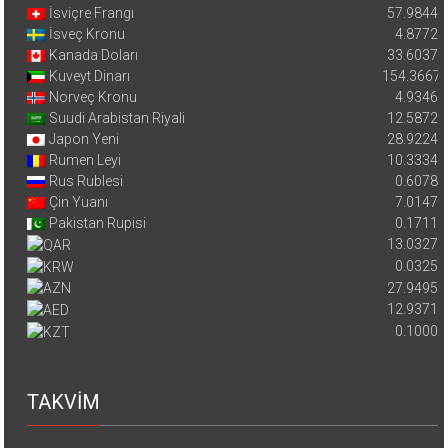
İsviçre Frangı
57.9844
İsveç Kronu
4.8772
Kanada Doları
33.6037
Kuveyt Dinarı
154.3667
Norveç Kronu
4.9346
Suudi Arabistan Riyali
12.5872
Japon Yeni
28.9224
Rumen Leyi
10.3334
Rus Rublesi
0.6078
Çin Yuanı
7.0147
Pakistan Rupisi
0.1711
13.0327
0.0325
27.9495
12.9371
0.1000
TAKVİM