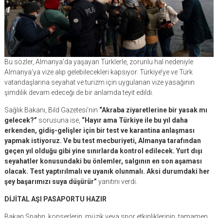
Bu sözler, Almanya’da yaşayan Türklerle, zorunlu hal nedeniyle
Almanya’ya vize alıp gelebilecekleri kapsıyor. Türkiye’ye ve Türk
vatandaşlarına seyahat ve turizm için uygulanan vize yasağının
şimdilik devam edeceği de bir anlamda teyit edildi.
Sağlık Bakanı, Bild Gazetesi’nin
“Akraba ziyaretlerine bir yasak mı
gelecek?”
sorusuna ise,
“Hayır ama Türkiye ile bu yıl daha
erkenden, gidiş-gelişler için bir test ve karantina anlaşması
yapmak istiyoruz. Ve bu test mecburiyeti, Almanya tarafından
geçen yıl olduğu gibi yine sınırlarda kontrol edilecek. Yurt dışı
seyahatler konusundaki bu önlemler, salgının en son aşaması
olacak. Test yaptırılmalı ve uyanık olunmalı. Aksi durumdaki her
şey başarımızı suya düşürür”
yanıtını verdi.
DİJİTAL AŞI PASAPORTU HAZIR
Bakan Spahn, konserlerin, müzik veya spor etkinliklerinin, tamamen