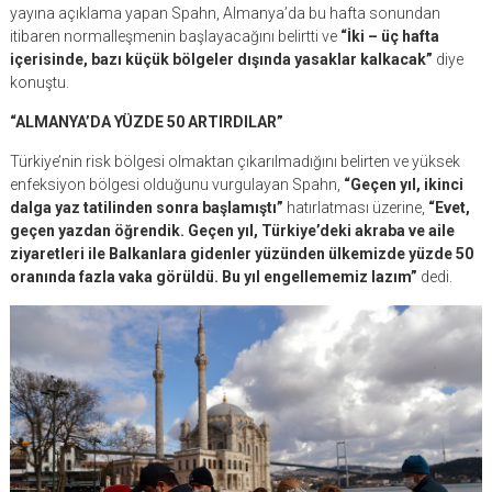
yayına açıklama yapan Spahn, Almanya’da bu hafta sonundan
itibaren normalleşmenin başlayacağını belirtti ve
“İki – üç hafta
içerisinde, bazı küçük bölgeler dışında yasaklar kalkacak”
diye
konuştu.
“ALMANYA’DA YÜZDE 50 ARTIRDILAR”
Türkiye’nin risk bölgesi olmaktan çıkarılmadığını belirten ve yüksek
enfeksiyon bölgesi olduğunu vurgulayan Spahn,
“Geçen yıl, ikinci
dalga yaz tatilinden sonra başlamıştı”
hatırlatması üzerine,
“Evet,
geçen yazdan öğrendik. Geçen yıl, Türkiye’deki akraba ve aile
ziyaretleri ile Balkanlara gidenler yüzünden ülkemizde yüzde 50
oranında fazla vaka görüldü. Bu yıl engellememiz lazım”
dedi.