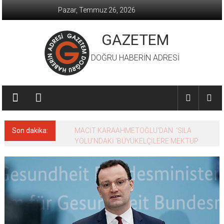
İçeriğe
Pazar, Temmuz 26, 2026
geç
GAZETEM
DOĞRU HABERİN ADRESİ
Son dakika:
MACİT KARAAHMETOĞLU’DAN ‘SILA
YOLU’NDAKİ ’BÜYÜKELÇİLERE MEKTUP