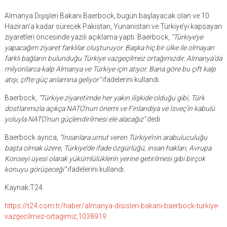
Almanya Dışişleri Bakanı Baerbock, bugün başlayacak olan ve 10
Haziran’a kadar sürecek Pakistan, Yunanistan ve Türkiye’yi kapsayan
ziyaretleri öncesinde yazılı açıklama yaptı. Baerbock,
“Türkiye’ye
yapacağım ziyaret farklılar oluşturuyor. Başka hiç bir ülke ile olmayan
farklı bağların bulunduğu Türkiye vazgeçilmez ortağımızdır. Almanya’da
milyonlarca kalp Almanya ve Türkiye için atıyor. Bana göre bu çift kalp
atışı, çifte güç anlamına geliyor”
ifadelerini kullandı.
Baerbock,
“Türkiye ziyaretimde her yakın ilişkide olduğu gibi, Türk
dostlarımızla açıkça NATO’nun önemi ve Finlandiya ve İsveç’in kabulü
yoluyla NATO’nun güçlendirilmesi ele alacağız”
dedi.
Baerbock ayrıca,
“İnsanlara umut veren Türkiye’nin arabuluculuğu
başta olmak üzere, Türkiye’de ifade özgürlüğü, insan hakları, Avrupa
Konseyi üyesi olarak yükümlülüklerin yerine getirilmesi gibi birçok
konuyu görüşeceği”
ifadelerini kullandı.
Kaynak:T24
https://t24.com.tr/haber/almanya-disisleri-bakani-baerbock-turkiye-
vazgecilmez-ortagimiz,1038919