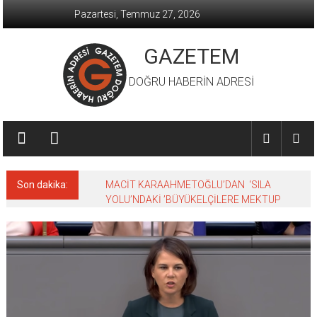
İçeriğe
Pazartesi, Temmuz 27, 2026
geç
GAZETEM
DOĞRU HABERİN ADRESİ
Son dakika:
MACİT KARAAHMETOĞLU’DAN ‘SILA
YOLU’NDAKİ ’BÜYÜKELÇİLERE MEKTUP