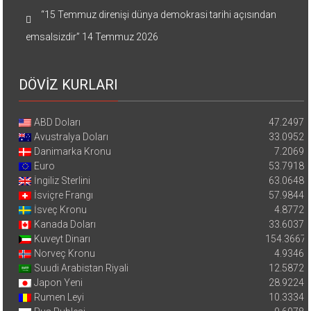
“15 Temmuz direnişi dünya demokrasi tarihi açısından
emsalsizdir”
14 Temmuz 2026
DÖVİZ KURLARI
ABD Doları
47.2497
Avustralya Doları
33.0952
Danimarka Kronu
7.2069
Euro
53.7918
İngiliz Sterlini
63.0648
İsviçre Frangı
57.9844
İsveç Kronu
4.8772
Kanada Doları
33.6037
Kuveyt Dinarı
154.3667
Norveç Kronu
4.9346
Suudi Arabistan Riyali
12.5872
Japon Yeni
28.9224
Rumen Leyi
10.3334