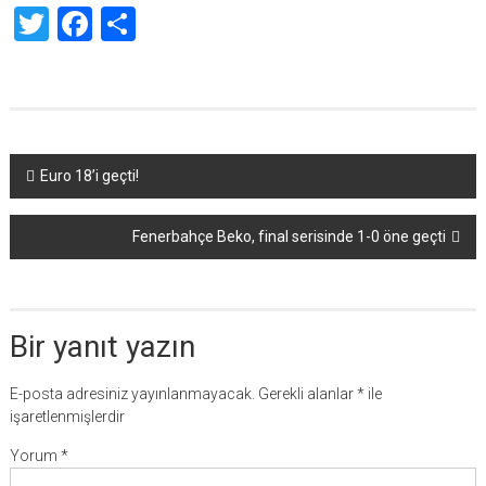
Twitter
Facebook
Share
Yazı
Euro 18’i geçti!
dolaşımı
Fenerbahçe Beko, final serisinde 1-0 öne geçti
Bir yanıt yazın
E-posta adresiniz yayınlanmayacak.
Gerekli alanlar
*
ile
işaretlenmişlerdir
Yorum
*