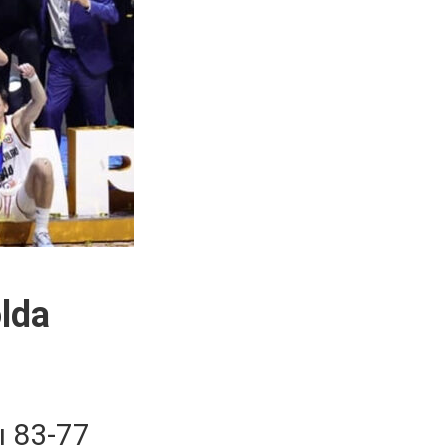
lda
ı 83-77