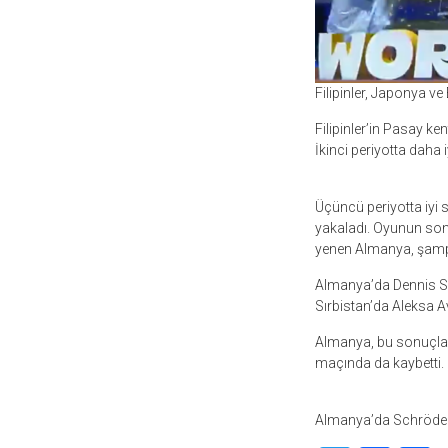
Filipinler, Japonya v
Filipinler’in Pasay ke
İkinci periyotta daha 
Üçüncü periyotta iyi
yakaladı. Oyunun son 
yenen Almanya, şampi
Almanya’da Dennis Sch
Sırbistan’da Aleksa 
Almanya, bu sonuçla t
maçında da kaybetti.
Almanya’da Schröder,