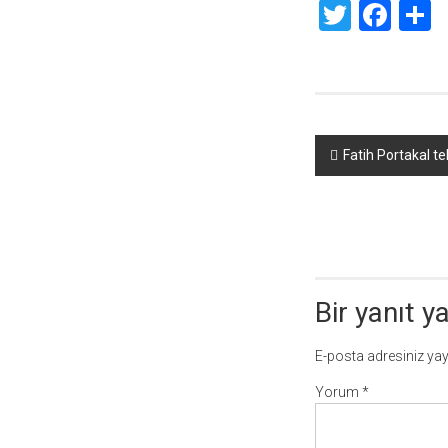
Twitte
Fac
S
Yazı
Fatih Portakal t
dolaşımı
Bir yanıt y
E-posta adresiniz ya
Yorum
*