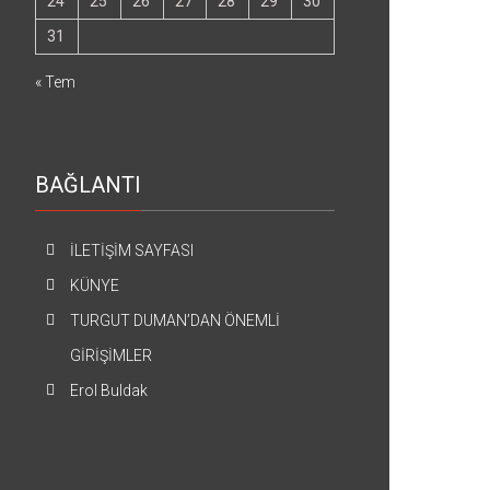
24
25
26
27
28
29
30
31
« Tem
BAĞLANTI
İLETİŞİM SAYFASI
KÜNYE
TURGUT DUMAN’DAN ÖNEMLİ
GİRİŞİMLER
Erol Buldak