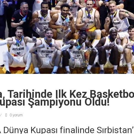
 Tarihinde Ilk Kez Basketbo
upası Şampiyonu Oldu!
0 yorum
 Dünya Kupası finalinde Sırbistan’