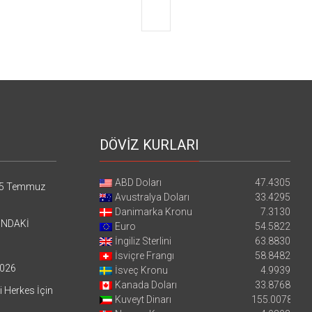
DÖVİZ KURLARI
ABD Doları
47.4305
5 Temmuz
Avustralya Doları
33.4295
Danimarka Kronu
7.3130
’NDAKİ
Euro
54.5822
İngiliz Sterlini
63.8830
İsviçre Frangı
58.8482
026
İsveç Kronu
4.9939
Kanada Doları
33.8768
i Herkes İçin
Kuveyt Dinarı
155.0078