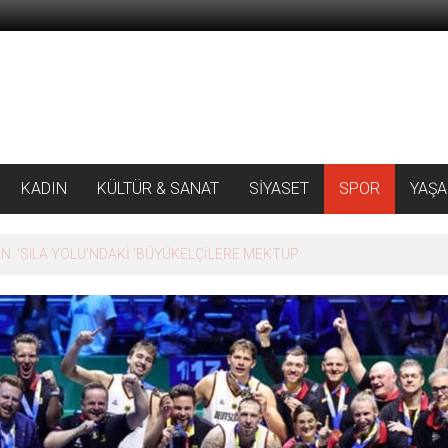
KADIN
KÜLTÜR & SANAT
SİYASET
SPOR
YAŞ
 ‘SILA YOLU’NDAKİ ’BÜYÜKELÇİLERE MEKTUP