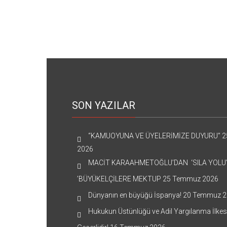
SON YAZILAR
“KAMUOYUNA VE ÜYELERİMİZE DUYURU”
2
2026
MACİT KARAAHMETOĞLU’DAN ‘SILA YOLU
’BÜYÜKELÇİLERE MEKTUP
25 Temmuz 2026
Dünyanın en büyüğü İspanya!
20 Temmuz 2
Hukukun Üstünlüğü ve Adil Yargılanma İlkes