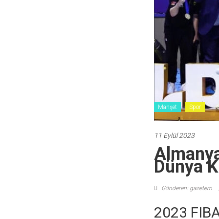
Manşet
Spor
11 Eylül 2023
Almanya,
Dünya K
Gönderen: gazetem
2023 FIBA