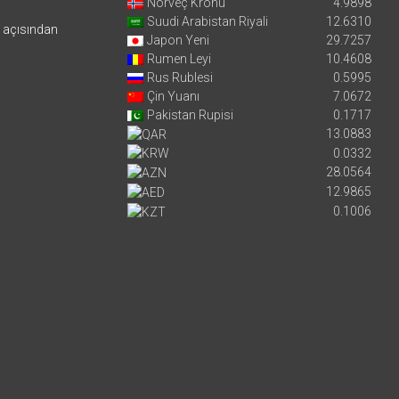
Norveç Kronu
4.9898
Suudi Arabistan Riyali
12.6310
i açısından
Japon Yeni
29.7257
Rumen Leyi
10.4608
Rus Rublesi
0.5995
Çin Yuanı
7.0672
Pakistan Rupisi
0.1717
13.0883
0.0332
28.0564
12.9865
0.1006