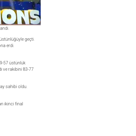
andı.
üstünlüğüyle geçti.
na erdi.
69-57 üstünlük
 ve rakibini 83-77
ay sahibi oldu.
 ikinci final