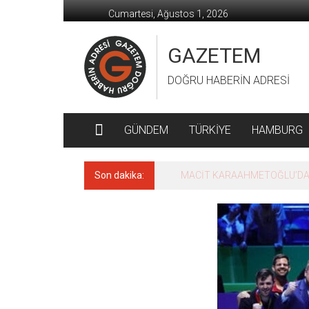
İçeriğe
Cumartesi, Ağustos 1, 2026
geç
GAZETEM
DOĞRU HABERİN ADRESİ
GÜNDEM
TÜRKİYE
HAMBURG
Son dakika:
MACİT KARAAHMETOĞLU’DAN