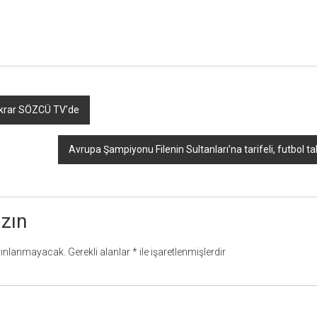
r
ebook
hare
ekrar SÖZCÜ TV’de
Avrupa Şampiyonu Filenin Sultanları’na tarifeli, futbol t
azın
yınlanmayacak.
Gerekli alanlar
*
ile işaretlenmişlerdir