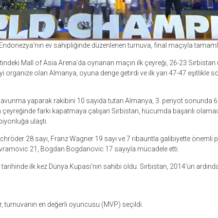
e Endonezya’nın ev sahipliğinde düzenlenen turnuva, final maçıyla tamaml
ntindeki Mall of Asia Arena’da oynanan maçın ilk çeyreği, 26-23 Sırbistan 
iyi organize olan Almanya, oyuna denge getirdi ve ilk yarı 47-47 eşitlikle so
 savunma yaparak rakibini 10 sayıda tutan Almanya, 3. periyot sonunda 
çeyreğinde farkı kapatmaya çalışan Sırbistan, hücumda başarılı olamadı
yonluğa ulaştı.
röder 28 sayı, Franz Wagner 19 sayı ve 7 ribauntla galibiyette önemli p
Avramovic 21, Bogdan Bogdanovic 17 sayıyla mücadele etti.
arihinde ilk kez Dünya Kupası’nın sahibi oldu. Sırbistan, 2014’ün ardından
 turnuvanın en değerli oyuncusu (MVP) seçildi.