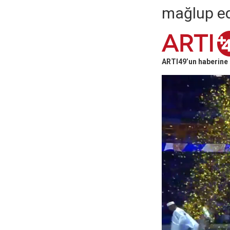
mağlup ed
ARTI49’un haberine 