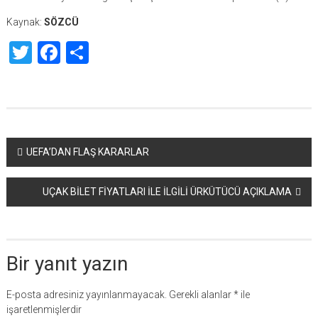
Kaynak:
SÖZCÜ
Twitter
Facebook
Share
Yazı
UEFA’DAN FLAŞ KARARLAR
dolaşımı
UÇAK BİLET FİYATLARI İLE İLGİLİ ÜRKÜTÜCÜ AÇIKLAMA
Bir yanıt yazın
E-posta adresiniz yayınlanmayacak.
Gerekli alanlar
*
ile
işaretlenmişlerdir