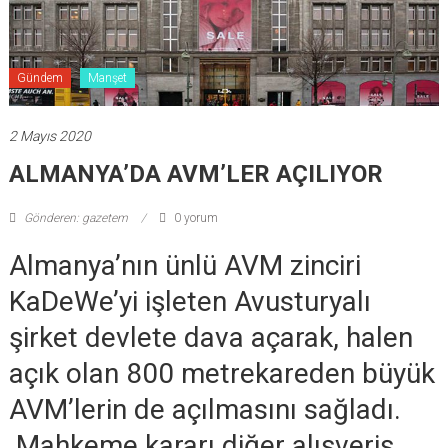
Gündem
Manşet
2 Mayıs 2020
ALMANYA’DA AVM’LER AÇILIYOR
Gönderen: gazetem
0 yorum
Almanya’nın ünlü AVM zinciri
KaDeWe’yi işleten Avusturyalı
şirket devlete dava açarak, halen
açık olan 800 metrekareden büyük
AVM’lerin de açılmasını sağladı.
Mahkeme kararı diğer alışveriş