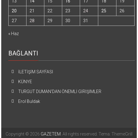
13
14
15
16
17
18
19
20
21
22
23
24
25
26
27
28
29
30
31
« Haz
BAĞLANTI
İLETİŞİM SAYFASI
KÜNYE
TURGUT DUMAN’DAN ÖNEMLİ GİRİŞİMLER
Erol Buldak
Copyright © 2026
GAZETEM
. All rights reserved. Tema: ThemeGrill