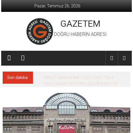
İçeriğe
Pazar, Temmuz 26, 2026
geç
GAZETEM
DOĞRU HABERİN ADRESİ
Son dakika:
MACİT KARAAHMETOĞLU’DAN ‘SILA
YOLU’NDAKİ ’BÜYÜKELÇİLERE MEKTUP