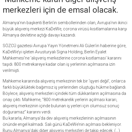
merkezleri için de emsal olacak.
Almanya’nın başkenti Berlin’in sembollerinden olan, Avrupa’nın ikinci
büyük alışveriş merkezi KaDeWe, corona virüsü kısıtlamalarına karşı
Almanya devletine açtığı davayı kazandı.
SÖZCÜ gazetesi Avrupa Yayın Yönetmeni Ali Gülen’in haberine göre,
KaDeWe’yi işleten Avusturyalı Signa Holding, Berlin Eyalet
Mahkemesi’ne ‘alışveriş merkezlerine corona kısıtlaması’ kararını
taşıdı. 800 metrekareye kadar olan iş yerlerinin açılmasına izin
verilmişti.
Mahkeme kararında alışveriş merkezinin tek bir ‘işyeri değil’, onlarca
farklı büyüklükteki bağımsız iş yerlerinden oluştuğu hükme bağlandı.
Böylece, alışveriş merkezleri içindeki tüm dükkanların açılmasına da
onay çıktı. Mahkeme, “800 metrekarelik yerlerin açılması kararı,
alışveriş merkezinin içinde bulunan iş yerleri için olumsuz sonuç
doğuramaz” kararını verdi.
Bu kararla, Almanya’da dev alışveriş merkezlerinin açılmasının
önünde engel kalmadı. Salı günü KaDeWe’nin açılması bekleniyor.
Bunu Almanya’daki diğer alışveriş merkezleri de takip edecek. (…)