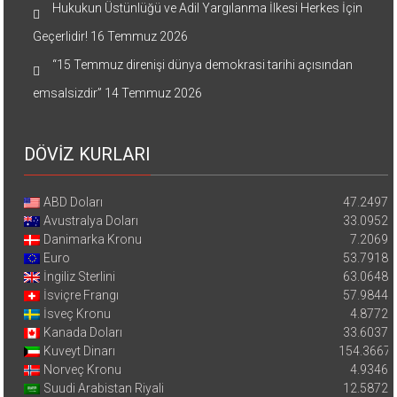
Hukukun Üstünlüğü ve Adil Yargılanma İlkesi Herkes İçin
Geçerlidir!
16 Temmuz 2026
“15 Temmuz direnişi dünya demokrasi tarihi açısından
emsalsizdir”
14 Temmuz 2026
DÖVİZ KURLARI
ABD Doları
47.2497
Avustralya Doları
33.0952
Danimarka Kronu
7.2069
Euro
53.7918
İngiliz Sterlini
63.0648
İsviçre Frangı
57.9844
İsveç Kronu
4.8772
Kanada Doları
33.6037
Kuveyt Dinarı
154.3667
Norveç Kronu
4.9346
Suudi Arabistan Riyali
12.5872