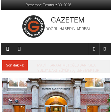
İçeriğe
Perşembe, Temmuz 30, 2026
geç
GAZETEM
DOĞRU HABERİN ADRESİ
Son dakika:
MACİT KARAAHMETOĞLU’DAN ‘SILA
YOLU’NDAKİ ’BÜYÜKELÇİLERE MEKTUP