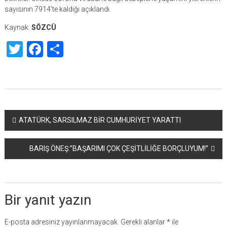
sayısının 7914’te kaldığı açıklandı.
Kaynak:
SÖZCÜ
Twitter
Facebook
Share
Yazı
ATATÜRK, SARSILMAZ BİR CUMHURİYET YARATTI
dolaşımı
BARIŞ ÖNEŞ:”BAŞARIMI ÇOK ÇEŞİTLİLİĞE BORÇLUYUM!”
Bir yanıt yazın
E-posta adresiniz yayınlanmayacak.
Gerekli alanlar
*
ile