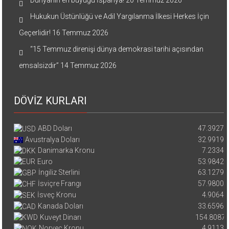
Hukukun Üstünlüğü ve Adil Yargılanma İlkesi Herkes İçin
Geçerlidir!
16 Temmuz 2026
“15 Temmuz direnişi dünya demokrasi tarihi açısından
emsalsizdir”
14 Temmuz 2026
DÖVİZ KURLARI
ABD Doları
47.3927
Avustralya Doları
32.9919
Danimarka Kronu
7.2334
Euro
53.9842
İngiliz Sterlini
63.1279
İsviçre Frangı
57.9800
İsveç Kronu
4.9064
Kanada Doları
33.6596
Kuveyt Dinarı
154.8087
Norveç Kronu
4.9113