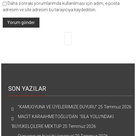
Daha sonraki yorumlarımda kullanılması için adım, e-posta
adresim ve site adresim bu tarayıcıya kaydedilsin.
SON YAZILAR
“KAMUOYUNA VE ÜYELERİMİZE DUYURU”
25 Temmuz 2026
MACİT KARAAHMETOĞLU’DAN ‘SILA YOLU’NDAKİ
’BÜYÜKELÇİLERE MEKTUP
25 Temmuz 2026
Dünyanın en büyüğü İspanya!
20 Temmuz 2026