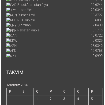
Suudi Arabistan Riyali
12.6244
Japon Yeni
29.0343
Rumen Leyi
10.3727
Rus Rublesi
0.6001
Çin Yuanı
7.0430
Pakistan Rupisi
0.1716
13.0722
0.0329
28.0340
12.9763
0.0999
TAKVİM
Temmuz 2026
P
S
Ç
P
C
C
P
1
2
3
4
5