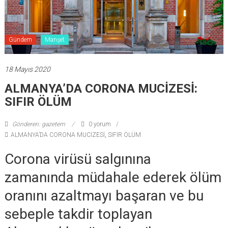
Gündem
Manşet
18 Mayıs 2020
ALMANYA’DA CORONA MUCİZESİ:
SIFIR ÖLÜM
Gönderen: gazetem
0 yorum
ALMANYA’DA CORONA MUCİZESİ
,
SIFIR ÖLÜM
Corona virüsü salgınına
zamanında müdahale ederek ölüm
oranını azaltmayı başaran ve bu
sebeple takdir toplayan