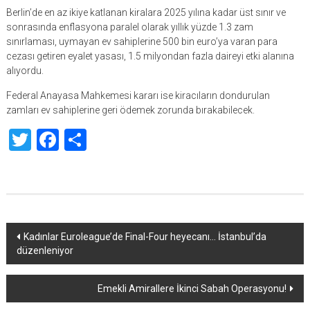
Berlin’de en az ikiye katlanan kiralara 2025 yılına kadar üst sınır ve
sonrasında enflasyona paralel olarak yıllık yüzde 1.3 zam
sınırlaması, uymayan ev sahiplerine 500 bin euro’ya varan para
cezası getiren eyalet yasası, 1.5 milyondan fazla daireyi etki alanına
alıyordu.
Federal Anayasa Mahkemesi kararı ise kiracıların dondurulan
zamları ev sahiplerine geri ödemek zorunda bırakabilecek.
Twitter
Facebook
Share
Yazı
Kadınlar Euroleague’de Final-Four heyecanı… İstanbul’da
düzenleniyor
dolaşımı
Emekli Amirallere İkinci Sabah Operasyonu!