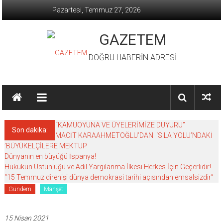
İçeriğe
Pazartesi, Temmuz 27, 2026
geç
GAZETEM
DOĞRU HABERİN ADRESİ
“KAMUOYUNA VE ÜYELERİMİZE DUYURU”
Son dakika:
MACİT KARAAHMETOĞLU’DAN ‘SILA YOLU’NDAKİ
’BÜYÜKELÇİLERE MEKTUP
Dünyanın en büyüğü İspanya!
Hukukun Üstünlüğü ve Adil Yargılanma İlkesi Herkes İçin Geçerlidir!
“15 Temmuz direnişi dünya demokrasi tarihi açısından emsalsizdir”
Gündem
Manşet
15 Nisan 2021