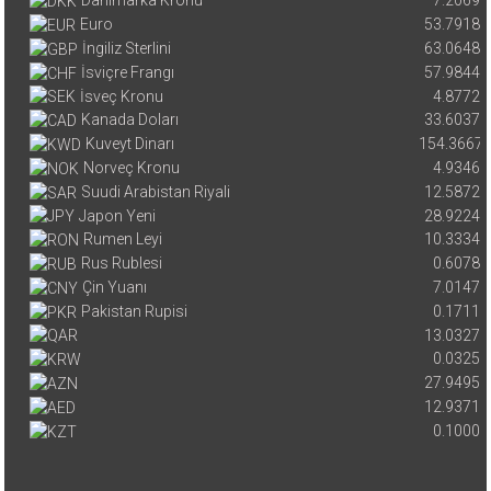
Danimarka Kronu
7.2069
Euro
53.7918
İngiliz Sterlini
63.0648
İsviçre Frangı
57.9844
İsveç Kronu
4.8772
Kanada Doları
33.6037
Kuveyt Dinarı
154.3667
Norveç Kronu
4.9346
Suudi Arabistan Riyali
12.5872
Japon Yeni
28.9224
Rumen Leyi
10.3334
Rus Rublesi
0.6078
Çin Yuanı
7.0147
Pakistan Rupisi
0.1711
13.0327
0.0325
27.9495
12.9371
0.1000