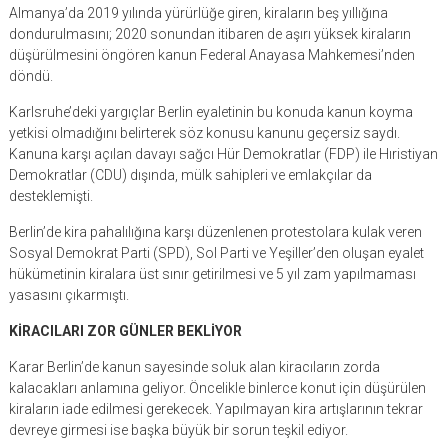
Almanya’da 2019 yılında yürürlüğe giren, kiraların beş yıllığına
dondurulmasını; 2020 sonundan itibaren de aşırı yüksek kiraların
düşürülmesini öngören kanun Federal Anayasa Mahkemesi’nden
döndü.
Karlsruhe’deki yargıçlar Berlin eyaletinin bu konuda kanun koyma
yetkisi olmadığını belirterek söz konusu kanunu geçersiz saydı.
Kanuna karşı açılan davayı sağcı Hür Demokratlar (FDP) ile Hıristiyan
Demokratlar (CDU) dışında, mülk sahipleri ve emlakçılar da
desteklemişti.
Berlin’de kira pahalılığına karşı düzenlenen protestolara kulak veren
Sosyal Demokrat Parti (SPD), Sol Parti ve Yeşiller’den oluşan eyalet
hükümetinin kiralara üst sınır getirilmesi ve 5 yıl zam yapılmaması
yasasını çıkarmıştı.
KİRACILARI ZOR GÜNLER BEKL
İ
YOR
Karar Berlin’de kanun sayesinde soluk alan kiracıların zorda
kalacakları anlamına geliyor. Öncelikle binlerce konut için düşürülen
kiraların iade edilmesi gerekecek. Yapılmayan kira artışlarının tekrar
devreye girmesi ise başka büyük bir sorun teşkil ediyor.