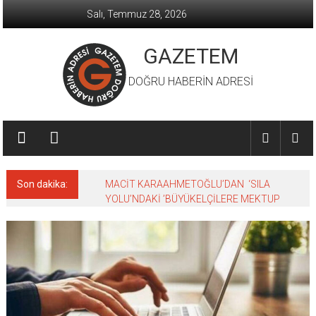
İçeriğe
Salı, Temmuz 28, 2026
geç
GAZETEM
DOĞRU HABERİN ADRESİ
Son dakika:
MACİT KARAAHMETOĞLU’DAN ‘SILA
YOLU’NDAKİ ’BÜYÜKELÇİLERE MEKTUP