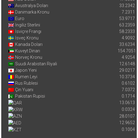
Avustralya Doları
33.2342
Danimarka Kronu
7.2311
Euro
53.9717
İngiliz Sterlini
63.2359
İsviçre Frangı
58.2333
İsveç Kronu
4.9092
Kanada Doları
33.6234
Kuveyt Dinarı
154.7051
Norveç Kronu
4.9254
Suudi Arabistan Riyali
12.6148
Japon Yeni
29.0217
Rumen Leyi
10.3734
Rus Rublesi
0.6102
Çin Yuanı
7.0372
Pakistan Rupisi
0.1714
13.0613
0.0324
28.0107
12.9652
0.1004