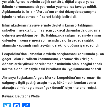
yer aldı. Ayrıca, devletin sağlık sektörü, dijital altyapı ya da
iklimin korunmasına ek yatırımlar yapması da tavsiye edildi.
Açıklamada bu krizin “Avrupa’nın en üst düzeyde dayanışma
içinde hareket etmesini” zaruri kıldığı belirtildi.
Bilim akademisi tavsiyelerinde devletin kamu ortaklığının,
şirketlerin ayakta tutulması için çok acil durumlarda gündeme
gelmesi gerektiğini belirtti. Halihazırda salgın nedeniyle alınan
önlemlerin sona ermesi sonrasında da orta vadede sağlık
alanında kapsamlı mali teşviğin gerekli olduğuna işaret edildi.
Leopoldina’dan uzmanlar devletin borçlanması konusunda şu an
geçerli olan kuralların korunmasını, koronavirüs krizi gibi
dönemlerde yüksek borçlanmanın mümkün olabileceğini ancak
normale dönülmesiyle eski kuralların da uygulanmasını önerdi.
Almanya Başbakanı Angela Merkel Leopoldina’nın koronavirüs
salgınıyla ilgili yaptığı araştırmayı, hükümetin bundan sonra
atacağı adımlar açısından “çok önemli” diye nitelendirmişti.
Kaynak:
Deutsche Welle
Twitter
Facebook
Share