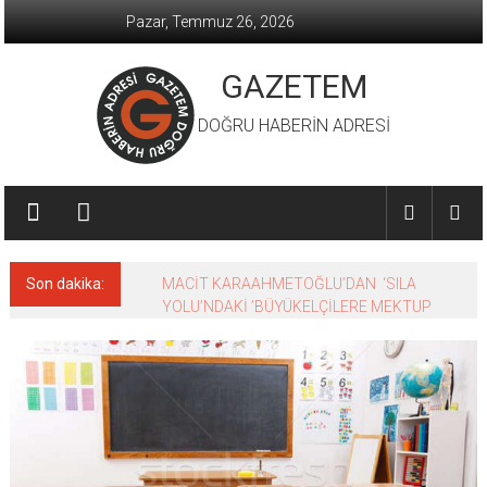
İçeriğe
Pazar, Temmuz 26, 2026
geç
GAZETEM
DOĞRU HABERİN ADRESİ
Son dakika:
MACİT KARAAHMETOĞLU’DAN ‘SILA
YOLU’NDAKİ ’BÜYÜKELÇİLERE MEKTUP