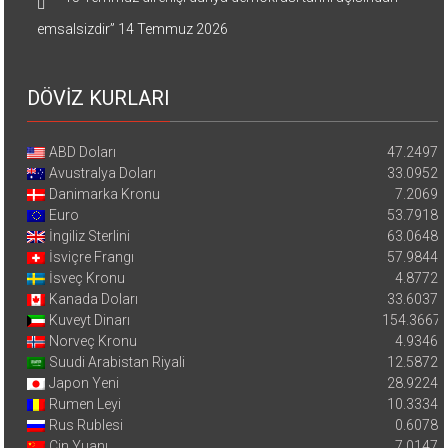
emsalsizdir”
14 Temmuz 2026
DÖVİZ KURLARI
ABD Doları
47.2497
Avustralya Doları
33.0952
Danimarka Kronu
7.2069
Euro
53.7918
İngiliz Sterlini
63.0648
İsviçre Frangı
57.9844
İsveç Kronu
4.8772
Kanada Doları
33.6037
Kuveyt Dinarı
154.3667
Norveç Kronu
4.9346
Suudi Arabistan Riyali
12.5872
Japon Yeni
28.9224
Rumen Leyi
10.3334
Rus Rublesi
0.6078
Çin Yuanı
7.0147