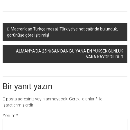
Yazı
Macron’dan Türkçe mesaj: Türkiye’ye net çağrıda bulunduk,
görünüşe göre işitilmiş!
dolaşımı
ALMANYA’DA 25 NİSAN’DAN BU YANA EN YÜKSEK GÜNLÜK
VAKA KAYDEDİLDİ
Bir yanıt yazın
E-posta adresiniz yayınlanmayacak.
Gerekli alanlar
*
ile
işaretlenmişlerdir
Yorum
*