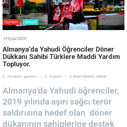
Gündem
Manşet
19 Eylül 2020
Almanya’da Yahudi Öğrenciler Döner
Dükkanı Sahibi Türklere Maddi Yardım
Topluyor.
Gönderen: gazetem
0 yorum
döner dükkanı
,
Yahudi
Almanya’da Yahudi öğrenciler,
2019 yılında aşırı sağcı terör
saldırısına hedef olan döner
dükanının sahiplerine destek