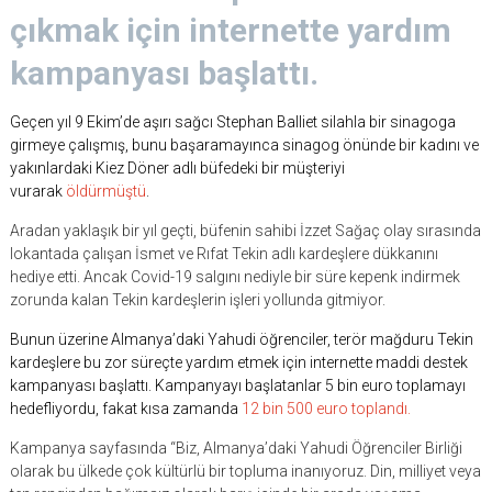
çıkmak için internette yardım
kampanyası başlattı.
Geçen yıl 9 Ekim’de aşırı sağcı Stephan Balliet silahla bir sinagoga
girmeye çalışmış, bunu başaramayınca sinagog önünde bir kadını ve
yakınlardaki Kiez Döner adlı büfedeki bir müşteriyi
vurarak
öldürmüştü
.
Aradan yaklaşık bir yıl geçti, büfenin sahibi İzzet Sağaç olay sırasında
lokantada çalışan İsmet ve Rıfat Tekin adlı kardeşlere dükkanını
hediye etti. Ancak Covid-19 salgını nediyle bir süre kepenk indirmek
zorunda kalan Tekin kardeşlerin işleri yollunda gitmiyor.
Bunun üzerine Almanya’daki Yahudi öğrenciler, terör mağduru Tekin
kardeşlere bu zor süreçte yardım etmek için internette maddi destek
kampanyası başlattı. Kampanyayı başlatanlar 5 bin euro toplamayı
hedefliyordu, fakat kısa zamanda
12 bin 500 euro toplandı.
Kampanya sayfasında “Biz, Almanya’daki Yahudi Öğrenciler Birliği
olarak bu ülkede çok kültürlü bir topluma inanıyoruz. Din, milliyet veya