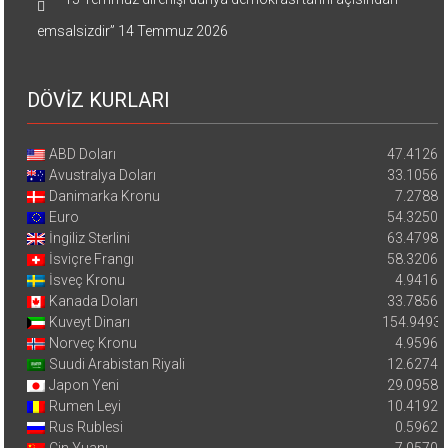
emsalsizdir”
14 Temmuz 2026
DÖVİZ KURLARI
ABD Doları
47.4126
Avustralya Doları
33.1056
Danimarka Kronu
7.2788
Euro
54.3250
İngiliz Sterlini
63.4798
İsviçre Frangı
58.3206
İsveç Kronu
4.9416
Kanada Doları
33.7856
Kuveyt Dinarı
154.9493
Norveç Kronu
4.9596
Suudi Arabistan Riyali
12.6274
Japon Yeni
29.0958
Rumen Leyi
10.4192
Rus Rublesi
0.5962
Çin Yuanı
7.0570