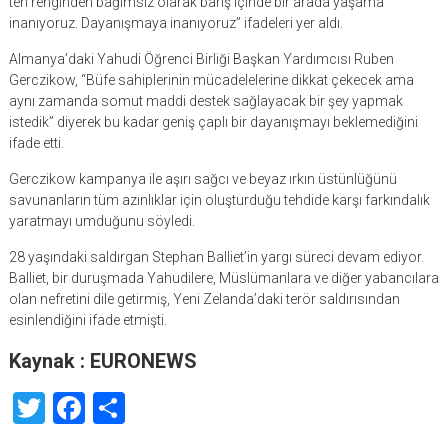
ten renginden bağımsız olarak barış içinde bir arada yaşama
inanıyoruz. Dayanışmaya inanıyoruz” ifadeleri yer aldı.
Almanya’daki Yahudi Öğrenci Birliği Başkan Yardımcısı Ruben
Gerczikow, “Büfe sahiplerinin mücadelelerine dikkat çekecek ama
aynı zamanda somut maddi destek sağlayacak bir şey yapmak
istedik” diyerek bu kadar geniş çaplı bir dayanışmayı beklemediğini
ifade etti.
Gerczikow kampanya ile aşırı sağcı ve beyaz ırkın üstünlüğünü
savunanların tüm azınlıklar için oluşturduğu tehdide karşı farkındalık
yaratmayı umduğunu söyledi.
28 yaşındaki saldırgan Stephan Balliet’in yargı süreci devam ediyor.
Balliet, bir duruşmada Yahudilere, Müslümanlara ve diğer yabancılara
olan nefretini dile getirmiş, Yeni Zelanda’daki terör saldırısından
esinlendiğini ifade etmişti.
Kaynak : EURONEWS
Twitter
Facebook
Share