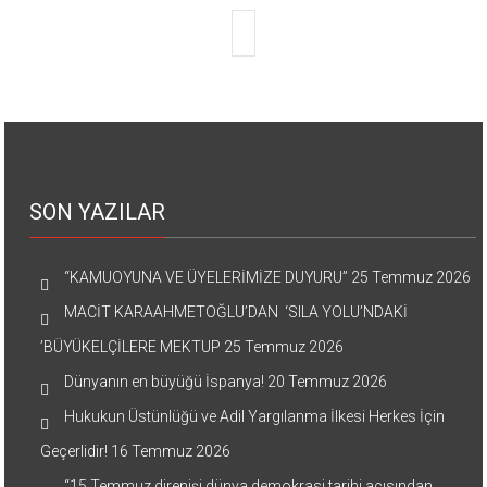
SON YAZILAR
“KAMUOYUNA VE ÜYELERİMİZE DUYURU”
25 Temmuz 2026
MACİT KARAAHMETOĞLU’DAN ‘SILA YOLU’NDAKİ
’BÜYÜKELÇİLERE MEKTUP
25 Temmuz 2026
Dünyanın en büyüğü İspanya!
20 Temmuz 2026
Hukukun Üstünlüğü ve Adil Yargılanma İlkesi Herkes İçin
Geçerlidir!
16 Temmuz 2026
“15 Temmuz direnişi dünya demokrasi tarihi açısından