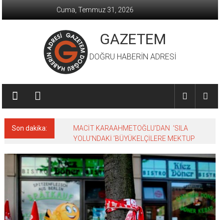
İçeriğe
Cuma, Temmuz 31, 2026
geç
GAZETEM
DOĞRU HABERİN ADRESİ
Son dakika:
MACİT KARAAHMETOĞLU’DAN ‘SILA
YOLU’NDAKİ ’BÜYÜKELÇİLERE MEKTUP