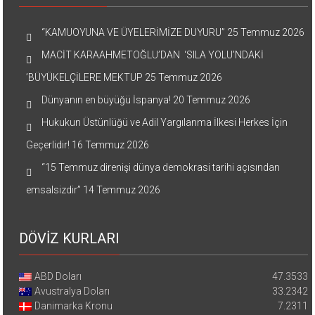
“KAMUOYUNA VE ÜYELERİMİZE DUYURU”
25 Temmuz 2026
MACİT KARAAHMETOĞLU’DAN ‘SILA YOLU’NDAKİ
’BÜYÜKELÇİLERE MEKTUP
25 Temmuz 2026
Dünyanın en büyüğü İspanya!
20 Temmuz 2026
Hukukun Üstünlüğü ve Adil Yargılanma İlkesi Herkes İçin
Geçerlidir!
16 Temmuz 2026
“15 Temmuz direnişi dünya demokrasi tarihi açısından
emsalsizdir”
14 Temmuz 2026
DÖVİZ KURLARI
ABD Doları
47.3533
Avustralya Doları
33.2342
Danimarka Kronu
7.2311