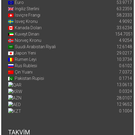
Euro
53.9717
İngiliz Sterlini
63.2359
İsviçre Frangı
58.2333
İsveç Kronu
4.9092
Kanada Doları
33.6234
Kuveyt Dinarı
154.7051
Norveç Kronu
4.9254
Suudi Arabistan Riyali
12.6148
Japon Yeni
29.0217
Rumen Leyi
10.3734
Rus Rublesi
0.6102
Çin Yuanı
7.0372
Pakistan Rupisi
0.1714
13.0613
0.0324
28.0107
12.9652
0.1004
TAKVİM