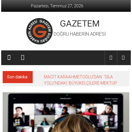
İçeriğe
Pazartesi, Temmuz 27, 2026
geç
GAZETEM
DOĞRU HABERİN ADRESİ
Son dakika:
MACİT KARAAHMETOĞLU’DAN ‘SILA
YOLU’NDAKİ ’BÜYÜKELÇİLERE MEKTUP