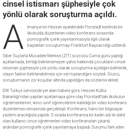
cinsel istismarı şüphesiyle çok
yönlü olarak soruşturma açıldı.
A
lmanya’nın Hessen eyaletindeki Florstadt kentinde bir
ilkokulda düzenlenen video konferans sırasında
pornografik içerik yayınlanmasıyla ilgili olarak
başlatılan soruşturmayı Frankfurt Başsavcılığı üstlendi.
Siber Suçlarla Mücadele Merkezi (ZIT) sözcüsü Cuma günü yaptığı
açıklamada, kimliği belirlenemeyen şahıs hakkında çocukların cinsel
istismarı şüphesiyle çok yönlü olarak soruşturma açıldığını belirterek,
olayın failinin belirlenebilmesi için veri toplandığını söyledi. Sözcü,
soruşturmanın zor koşullar altında yapıldığını da sözlerine ekledi.
DW Türkçe servisinde yer alan habere göre, Hessen Kültür
Bakanlığı’ndan yapılan açıklamaya göre olay Florstadt’taki ilkokulun
öğretmenlerinin, ikinci sınıf öğrencilerinin katıldığı bir video konferans
düzenlemesi esnasında gerçekleşti. Konferans, harici bir bilgisayar
yazılımı aracılığıyla yapıldı. O sırada konferansa bir kadın adı ile dahil
olan kullanıcı önce öğretmenleri video konferanstan çıkardı,
ardından pornografik içerik yayınlamaya başladı. Durumu fark eden