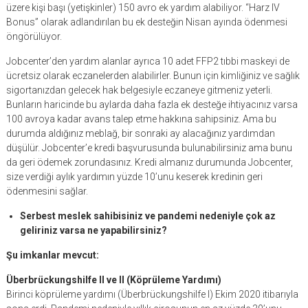
üzere kişi başı (yetişkinler) 150 avro ek yardım alabiliyor. “Harz IV
Bonus” olarak adlandırılan bu ek desteğin Nisan ayında ödenmesi
öngörülüyor.
Jobcenter’den yardım alanlar ayrıca 10 adet FFP2 tıbbi maskeyi de
ücretsiz olarak eczanelerden alabilirler. Bunun için kimliğiniz ve sağlık
sigortanızdan gelecek hak belgesiyle eczaneye gitmeniz yeterli.
Bunların haricinde bu aylarda daha fazla ek desteğe ihtiyacınız varsa
100 avroya kadar avans talep etme hakkına sahipsiniz. Ama bu
durumda aldığınız meblağ, bir sonraki ay alacağınız yardımdan
düşülür. Jobcenter’e kredi başvurusunda bulunabilirsiniz ama bunu
da geri ödemek zorundasınız. Kredi almanız durumunda Jobcenter,
size verdiği aylık yardımın yüzde 10’unu keserek kredinin geri
ödenmesini sağlar.
Serbest meslek sahibisiniz ve pandemi nedeniyle çok az
geliriniz varsa ne yapabilirsiniz?
Şu imkanlar mevcut:
Überbrückungshilfe II ve II (Köprüleme Yardımı)
Birinci köprüleme yardımı (Überbrückungshilfe I) Ekim 2020 itibarıyla