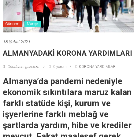
Gündem
Manşet
18 Şubat 2021
ALMANYADAKİ KORONA YARDIMLARI
Gönderen: gazetem
0 yorum
KORONA YARDIMLARI
Almanya’da pandemi nedeniyle
ekonomik sıkıntılara maruz kalan
farklı statüde kişi, kurum ve
işyerlerine farklı meblağ ve
şartlarda yardım, hibe ve krediler
mevcut. Fakat maalesef gerek