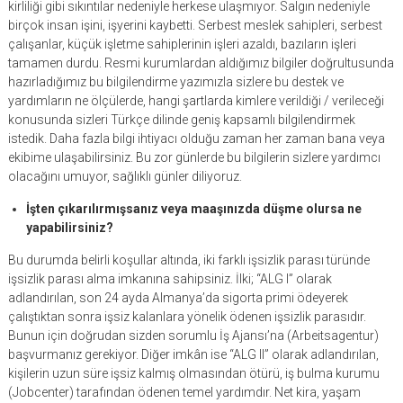
kirliliği gibi sıkıntılar nedeniyle herkese ulaşmıyor. Salgın nedeniyle
birçok insan işini, işyerini kaybetti. Serbest meslek sahipleri, serbest
çalışanlar, küçük işletme sahiplerinin işleri azaldı, bazıların işleri
tamamen durdu. Resmi kurumlardan aldığımız bilgiler doğrultusunda
hazırladığımız bu bilgilendirme yazımızla sizlere bu destek ve
yardımların ne ölçülerde, hangi şartlarda kimlere verildiği / verileceği
konusunda sizleri Türkçe dilinde geniş kapsamlı bilgilendirmek
istedik. Daha fazla bilgi ihtiyacı olduğu zaman her zaman bana veya
ekibime ulaşabilirsiniz. Bu zor günlerde bu bilgilerin sizlere yardımcı
olacağını umuyor, sağlıklı günler diliyoruz.
İşten çıkarılırmışsanız veya maaşınızda düşme olursa ne
yapabilirsiniz?
Bu durumda belirli koşullar altında, iki farklı işsizlik parası türünde
işsizlik parası alma imkanına sahipsiniz. İlki; “ALG I” olarak
adlandırılan, son 24 ayda Almanya’da sigorta primi ödeyerek
çalıştıktan sonra işsiz kalanlara yönelik ödenen işsizlik parasıdır.
Bunun için doğrudan sizden sorumlu İş Ajansı’na (Arbeitsagentur)
başvurmanız gerekiyor. Diğer imkân ise “ALG II” olarak adlandırılan,
kişilerin uzun süre işsiz kalmış olmasından ötürü, iş bulma kurumu
(Jobcenter) tarafından ödenen temel yardımdır. Net kira, yaşam