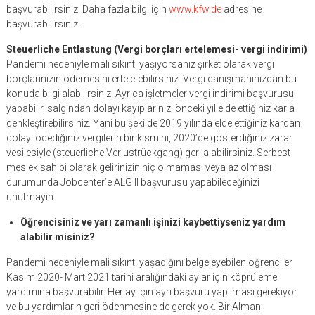
başvurabilirsiniz. Daha fazla bilgi için
www.kfw.de
adresine
başvurabilirsiniz.
Steuerliche Entlastung (Vergi borçları ertelemesi- vergi indirimi)
Pandemi nedeniyle mali sıkıntı yaşıyorsanız şirket olarak vergi
borçlarınızın ödemesini erteletebilirsiniz. Vergi danışmanınızdan bu
konuda bilgi alabilirsiniz. Ayrıca işletmeler vergi indirimi başvurusu
yapabilir, salgından dolayı kayıplarınızı önceki yıl elde ettiğiniz karla
denkleştirebilirsiniz. Yani bu şekilde 2019 yılında elde ettiğiniz kardan
dolayı ödediğiniz vergilerin bir kısmını, 2020’de gösterdiğiniz zarar
vesilesiyle (steuerliche Verlustrückgang) geri alabilirsiniz. Serbest
meslek sahibi olarak gelirinizin hiç olmaması veya az olması
durumunda Jobcenter’e ALG II başvurusu yapabileceğinizi
unutmayın.
Öğrencisiniz ve yarı zamanlı işinizi kaybettiyseniz yardım
alabilir misiniz?
Pandemi nedeniyle mali sıkıntı yaşadığını belgeleyebilen öğrenciler
Kasım 2020- Mart 2021 tarihi aralığındaki aylar için köprüleme
yardımına başvurabilir. Her ay için ayrı başvuru yapılması gerekiyor
ve bu yardımların geri ödenmesine de gerek yok. Bir Alman