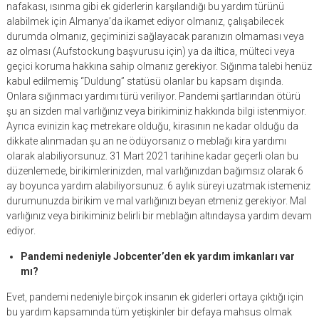
nafakası, ısınma gibi ek giderlerin karşılandığı bu yardım türünü
alabilmek için Almanya’da ikamet ediyor olmanız, çalışabilecek
durumda olmanız, geçiminizi sağlayacak paranızın olmaması veya
az olması (Aufstockung başvurusu için) ya da iltica, mülteci veya
geçici koruma hakkına sahip olmanız gerekiyor. Sığınma talebi henüz
kabul edilmemiş “Duldung” statüsü olanlar bu kapsam dışında.
Onlara sığınmacı yardımı türü veriliyor. Pandemi şartlarından ötürü
şu an sizden mal varlığınız veya birikiminiz hakkında bilgi istenmiyor.
Ayrıca evinizin kaç metrekare olduğu, kirasının ne kadar olduğu da
dikkate alınmadan şu an ne ödüyorsanız o meblağı kira yardımı
olarak alabiliyorsunuz. 31 Mart 2021 tarihine kadar geçerli olan bu
düzenlemede, birikimlerinizden, mal varlığınızdan bağımsız olarak 6
ay boyunca yardım alabiliyorsunuz. 6 aylık süreyi uzatmak istemeniz
durumunuzda birikim ve mal varlığınızı beyan etmeniz gerekiyor. Mal
varlığınız veya birikiminiz belirli bir meblağın altındaysa yardım devam
ediyor.
Pandemi nedeniyle Jobcenter’den ek yardım imkanları var
mı?
Evet, pandemi nedeniyle birçok insanın ek giderleri ortaya çıktığı için
bu yardım kapsamında tüm yetişkinler bir defaya mahsus olmak