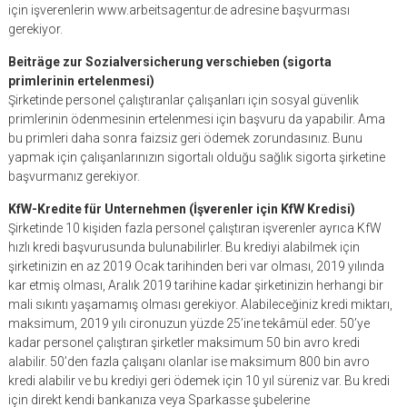
için işverenlerin www.arbeitsagentur.de adresine başvurması
gerekiyor.
Beiträge zur Sozialversicherung verschieben (sigorta
primlerinin ertelenmesi)
Şirketinde personel çalıştıranlar çalışanları için sosyal güvenlik
primlerinin ödenmesinin ertelenmesi için başvuru da yapabilir. Ama
bu primleri daha sonra faizsiz geri ödemek zorundasınız. Bunu
yapmak için çalışanlarınızın sigortalı olduğu sağlık sigorta şirketine
başvurmanız gerekiyor.
KfW-Kredite für Unternehmen (İşverenler için KfW Kredisi)
Şirketinde 10 kişiden fazla personel çalıştıran işverenler ayrıca KfW
hızlı kredi başvurusunda bulunabilirler. Bu krediyi alabilmek için
şirketinizin en az 2019 Ocak tarihinden beri var olması, 2019 yılında
kar etmiş olması, Aralık 2019 tarihine kadar şirketinizin herhangi bir
mali sıkıntı yaşamamış olması gerekiyor. Alabileceğiniz kredi miktarı,
maksimum, 2019 yılı cironuzun yüzde 25’ine tekâmül eder. 50’ye
kadar personel çalıştıran şirketler maksimum 50 bin avro kredi
alabilir. 50’den fazla çalışanı olanlar ise maksimum 800 bin avro
kredi alabilir ve bu krediyi geri ödemek için 10 yıl süreniz var. Bu kredi
için direkt kendi bankanıza veya Sparkasse şubelerine