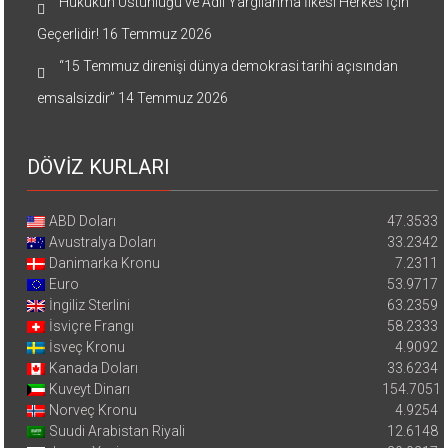
Hukukun Üstünlüğü ve Adil Yargılanma İlkesi Herkes İçin
Geçerlidir!
16 Temmuz 2026
“15 Temmuz direnişi dünya demokrasi tarihi açısından
emsalsizdir”
14 Temmuz 2026
DÖVİZ KURLARI
ABD Doları
47.3533
Avustralya Doları
33.2342
Danimarka Kronu
7.2311
Euro
53.9717
İngiliz Sterlini
63.2359
İsviçre Frangı
58.2333
İsveç Kronu
4.9092
Kanada Doları
33.6234
Kuveyt Dinarı
154.7051
Norveç Kronu
4.9254
Suudi Arabistan Riyali
12.6148