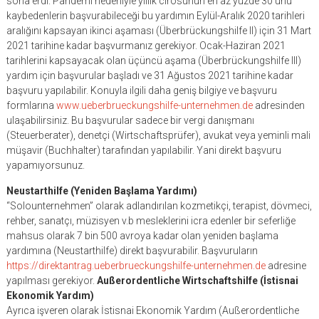
sona erdi. Pandemi nedeniyle yıllık cirosunun en az yüzde 30’unu
kaybedenlerin başvurabileceği bu yardımın Eylül-Aralık 2020 tarihleri
aralığını kapsayan ikinci aşaması (Überbrückungshilfe II) için 31 Mart
2021 tarihine kadar başvurmanız gerekiyor. Ocak-Haziran 2021
tarihlerini kapsayacak olan üçüncü aşama (Überbrückungshilfe III)
yardım için başvurular başladı ve 31 Ağustos 2021 tarihine kadar
başvuru yapılabilir. Konuyla ilgili daha geniş bilgiye ve başvuru
formlarına
www.ueberbrueckungshilfe-unternehmen.de
adresinden
ulaşabilirsiniz. Bu başvurular sadece bir vergi danışmanı
(Steuerberater), denetçi (Wirtschaftsprüfer), avukat veya yeminli mali
müşavir (Buchhalter) tarafından yapılabilir. Yani direkt başvuru
yapamıyorsunuz.
Neustarthilfe (Yeniden Başlama Yardımı)
“Solounternehmen” olarak adlandırılan kozmetikçi, terapist, dövmeci,
rehber, sanatçı, müzisyen v.b mesleklerini icra edenler bir seferliğe
mahsus olarak 7 bin 500 avroya kadar olan yeniden başlama
yardımına (Neustarthilfe) direkt başvurabilir. Başvuruların
https://direktantrag.ueberbrueckungshilfe-unternehmen.de
adresine
yapılması gerekiyor.
Außerordentliche Wirtschaftshilfe (İstisnai
Ekonomik Yardım)
Ayrıca işveren olarak İstisnai Ekonomik Yardım (Außerordentliche