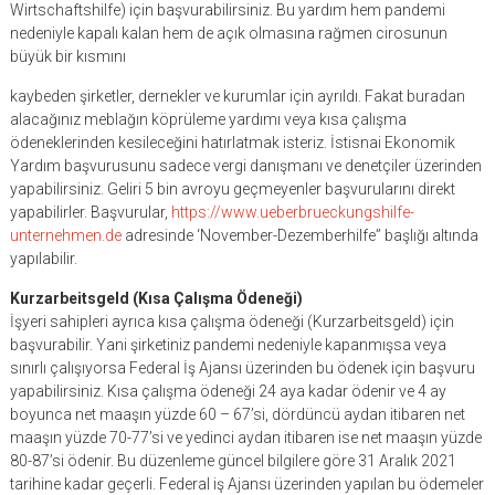
Wirtschaftshilfe) için başvurabilirsiniz. Bu yardım hem pandemi
nedeniyle kapalı kalan hem de açık olmasına rağmen cirosunun
büyük bir kısmını
kaybeden şirketler, dernekler ve kurumlar için ayrıldı. Fakat buradan
alacağınız meblağın köprüleme yardımı veya kısa çalışma
ödeneklerinden kesileceğini hatırlatmak isteriz. İstisnai Ekonomik
Yardım başvurusunu sadece vergi danışmanı ve denetçiler üzerinden
yapabilirsiniz. Geliri 5 bin avroyu geçmeyenler başvurularını direkt
yapabilirler. Başvurular,
https://www.ueberbrueckungshilfe-
unternehmen.de
adresinde ‘November-Dezemberhilfe” başlığı altında
yapılabilir.
Kurzarbeitsgeld (Kısa Çalışma Ödeneği)
İşyeri sahipleri ayrıca kısa çalışma ödeneği (Kurzarbeitsgeld) için
başvurabilir. Yani şirketiniz pandemi nedeniyle kapanmışsa veya
sınırlı çalışıyorsa Federal İş Ajansı üzerinden bu ödenek için başvuru
yapabilirsiniz. Kısa çalışma ödeneği 24 aya kadar ödenir ve 4 ay
boyunca net maaşın yüzde 60 – 67’si, dördüncü aydan itibaren net
maaşın yüzde 70-77’si ve yedinci aydan itibaren ise net maaşın yüzde
80-87’si ödenir. Bu düzenleme güncel bilgilere göre 31 Aralık 2021
tarihine kadar geçerli. Federal iş Ajansı üzerinden yapılan bu ödemeler