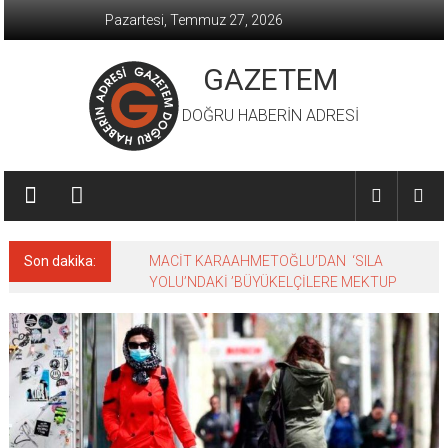
İçeriğe
Pazartesi, Temmuz 27, 2026
geç
GAZETEM
DOĞRU HABERİN ADRESİ
Son dakika:
MACİT KARAAHMETOĞLU’DAN ‘SILA
YOLU’NDAKİ ’BÜYÜKELÇİLERE MEKTUP