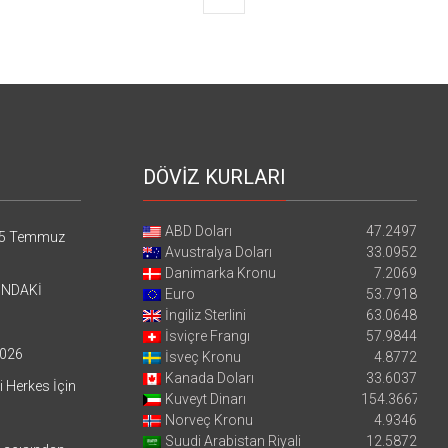
DÖVİZ KURLARI
ABD Doları
47.2497
5 Temmuz
Avustralya Doları
33.0952
Danimarka Kronu
7.2069
’NDAKİ
Euro
53.7918
İngiliz Sterlini
63.0648
İsviçre Frangı
57.9844
026
İsveç Kronu
4.8772
Kanada Doları
33.6037
i Herkes İçin
Kuveyt Dinarı
154.3667
Norveç Kronu
4.9346
Suudi Arabistan Riyali
12.5872