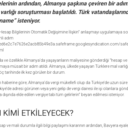
lerinin ardından, Almanya şaşkına çeviren bir adım 
varlığı soruşturması başlatıldı. Türk vatandaşlarınd
ikname” isteniyor.
 Hesap Bilgilerinin Otomatik Değişimine İlişkin” anlaşmayı uygulamaya s
li adım
50ed6e2c7e7626e2acb85b49e3a.safeframe.googlesyndication.com/safe
ml
nda ve özellikle Almanya’da yaşayanların maliyesine gönderdiği “hesap ve ge
maya müsait bir adım atıldı. Almanya, ülkede yaşayan Türklere mal varlı
 göç tarihinde ilk kez görülen bir durum.
n haberine göre; Almanya’da vergi mükellefi olup da Türkiye’de uzun süre 
iye’de adresi görünen veya yeni gelip de vergi dairesi ile işi olanlara gö
dışında elde edilen vergiye tabi tüm gelirlerin” beyan edilmesi isteniyor.
 KİMİ ETKİLEYECEK?
ap ve mali durumla ilgili bilgi paylaşımı kararının ardından, Bavyera eyale