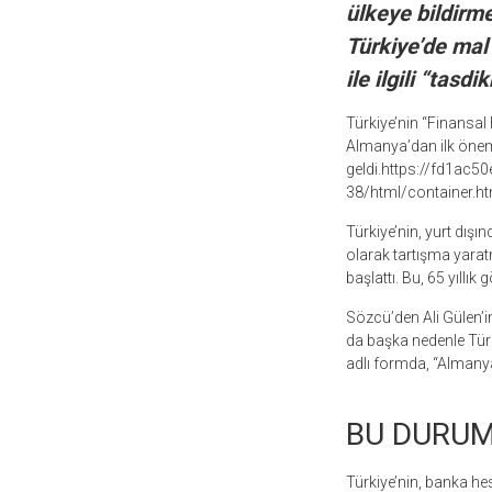
ülkeye bildirme
Türkiye’de mal 
ile ilgili “tasd
Türkiye’nin “Finansal
Almanya’dan ilk önem
geldi.https://fd1ac
38/html/container.ht
Türkiye’nin, yurt dışı
olarak tartışma yarat
başlattı. Bu, 65 yıllık
Sözcü’den Ali Gülen’i
da başka nedenle Türk
adlı formda, “Almanya 
BU DURUM
Türkiye’nin, banka hes