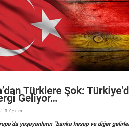
dan Türklere Şok: Türkiye’d
rgi Geliyor…
0 yorum
rupa’da yaşayanların “banka hesap ve diğer gelirler