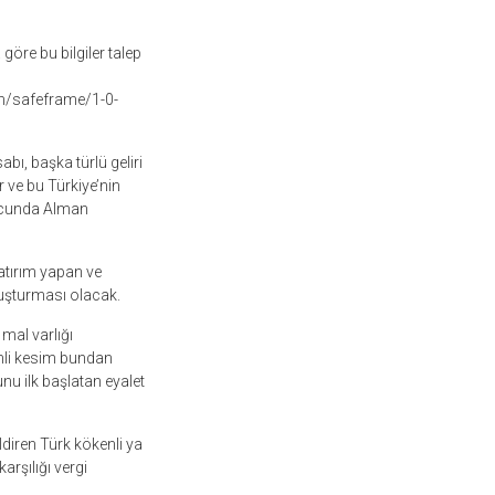
öre bu bilgiler talep
m/safeframe/1-0-
ı, başka türlü geliri
r ve bu Türkiye’nin
onucunda Alman
atırım yapan ve
ruşturması olacak.
 mal varlığı
imli kesim bundan
nu ilk başlatan eyalet
diren Türk kökenli ya
arşılığı vergi