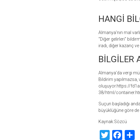
HANGİ BİL
Almanya’nın mal varlı
“Diğer gelirleri” bild
iradı, diğer kazanç ve 
BİLGİLER 
Almanya’da vergi müke
Bildirim yapılmazsa, 
oluşuyor.https://f
38/html/container.ht
Suçun başladığı andan 
büyüklüğüne göre de c
Kaynak:Sözcü
Twitte
Fac
S