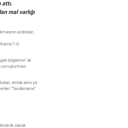
attı.
an mal varlığı
okmasının ardından,
frame/1-0-
lir bilgilerine” ek
ğı soruşturması
kalan, emlak alımı ya
nderilen “Tasdikname”
tinde ilk olarak