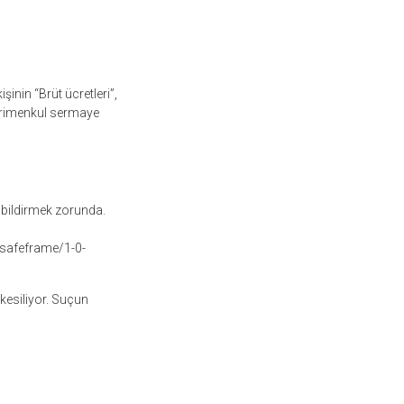
inin “Brüt ücretleri”,
gayrimenkul sermaye
 bildirmek zorunda.
safeframe/1-0-
 kesiliyor. Suçun