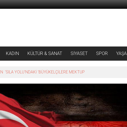
KADIN
KÜLTÜR & SANAT
SİYASET
SPOR
YAŞ
 ‘SILA YOLU’NDAKİ ’BÜYÜKELÇİLERE MEKTUP