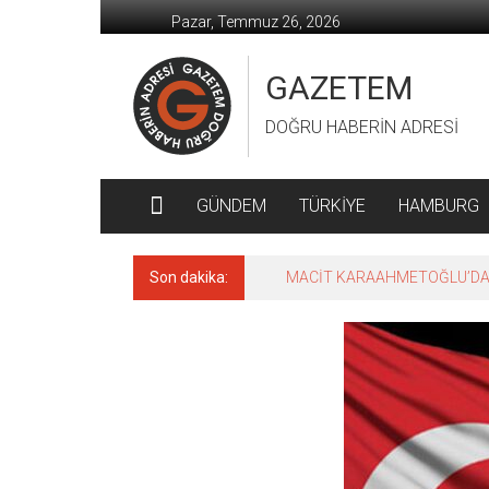
İçeriğe
Pazar, Temmuz 26, 2026
geç
GAZETEM
DOĞRU HABERİN ADRESİ
GÜNDEM
TÜRKİYE
HAMBURG
Son dakika:
MACİT KARAAHMETOĞLU’DAN