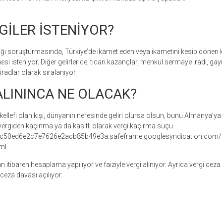
GİLER İSTENİYOR?
ğı soruşturmasında, Türkiye’de ikamet eden veya ikametini kesip dönen kiş
irmesi isteniyor. Diğer gelirler de; ticari kazançlar, menkul sermaye iradı, 
iradlar olarak sıralanıyor.
ALININCA NE OLACAK?
llefi olan kişi, dünyanın neresinde geliri olursa olsun, bunu Almanya’ya
vergiden kaçınma ya da kasıtlı olarak vergi kaçırma suçu
d1ac50ed6e2c7e7626e2acb85b49e3a.safeframe.googlesyndication.com/
ml
itibaren hesaplama yapılıyor ve faiziyle vergi alınıyor. Ayrıca vergi ceza
eza davası açılıyor.
r
ebook
hare