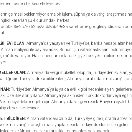
hemen hemen herkesi etkileyecek.
ların gelmesi beklenmiyor ama bir işlem, şüphe ya da vergi araştırmasına g
arşılıklı kararları şu 4 durumdaki herkesi
/fd1ac50ed6e2c7e7626e2acb85b49e3a.safeframe.googlesyndication.co
ml
BI, EVİ OLAN:
Almanya’da yaşayan ve Türkiye’de, banka hesabı, altın hesab
i, Alman maliyesi ile paylaşılacak. Bunun için vatandaşlık şartı bulunmuyo
aşımı” ile yapılıyor. Halen, her gün onlarca kişiye Türkiye’nin bildirimi s
iyor.
KELLEF OLAN:
Almanya’da vergi mükellefi olup da, Türkiye’den ev alan, y
aldığı için Türkiye adresi bildirenlere, Almanya tarafından mal varlığı so
INAN:
Türkiye’den Almanya’ya iş ya da evlilik gibi nedenlerle yeni gelenlere
k. Özellikle son yıllarda Almanya’ya akın eden Türk doktorlar veya eğit
e Türkiye’deki her geliri için Almanya’da vergi verecek. Bavyera eyaleti bu
takip etmesi bekleniyor.
ET BİLDİREN:
Alman vatandaşı olup da, Türkiye’ye giden, orada adres bil
se mal varlığı soruşturması yapılabilecek. Türkiye’de elde edilen gelirler k
dirilecek ve Alman maliyesi karşılıkla mahsuplaşma yapacak.