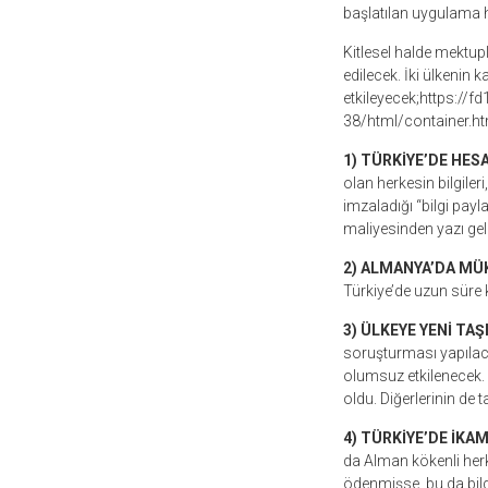
başlatılan uygulama 
Kitlesel halde mektup
edilecek. İki ülkenin k
etkileyecek;https:/
38/html/container.ht
1) TÜRKİYE’DE HESA
olan herkesin bilgiler
imzaladığı “bilgi payl
maliyesinden yazı gel
2) ALMANYA’DA MÜ
Türkiye’de uzun süre k
3) ÜLKEYE YENİ TAŞ
soruşturması yapılaca
olumsuz etkilenecek. V
oldu. Diğerlerinin de 
4) TÜRKİYE’DE İKAM
da Alman kökenli herke
ödenmişse, bu da bil