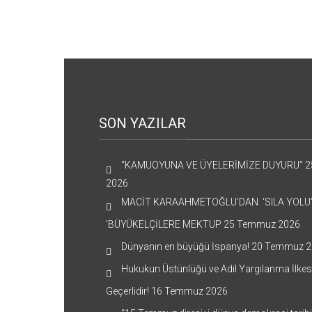
SON YAZILAR
“KAMUOYUNA VE ÜYELERİMİZE DUYURU”
2
2026
MACİT KARAAHMETOĞLU’DAN ‘SILA YOLU
’BÜYÜKELÇİLERE MEKTUP
25 Temmuz 2026
Dünyanın en büyüğü İspanya!
20 Temmuz 2
Hukukun Üstünlüğü ve Adil Yargılanma İlkes
Geçerlidir!
16 Temmuz 2026