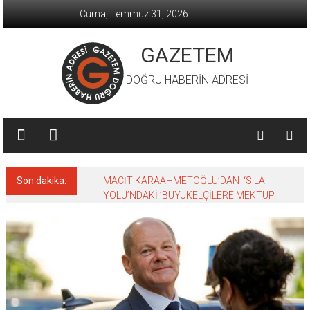
İçeriğe
Cuma, Temmuz 31, 2026
geç
GAZETEM
DOĞRU HABERİN ADRESİ
Son dakika:
MACİT KARAAHMETOĞLU’DAN ‘SILA
YOLU’NDAKİ ’BÜYÜKELÇİLERE MEKTUP