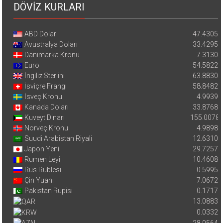
DÖVİZ KURLARI
ABD Doları
47.4305
Avustralya Doları
33.4295
Danimarka Kronu
7.3130
Euro
54.5822
İngiliz Sterlini
63.8830
İsviçre Frangı
58.8482
İsveç Kronu
4.9939
Kanada Doları
33.8768
Kuveyt Dinarı
155.0078
Norveç Kronu
4.9898
Suudi Arabistan Riyali
12.6310
Japon Yeni
29.7257
Rumen Leyi
10.4608
Rus Rublesi
0.5995
Çin Yuanı
7.0672
Pakistan Rupisi
0.1717
13.0883
0.0332
28.0564