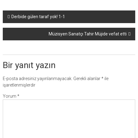
Yazı
Derbide gülen taraf yok! 1-1
dolaşımı
Müzisyen Sanatçı Tahir Müjide vefat etti
Bir yanıt yazın
E-posta adresiniz yayınlanmayacak.
Gerekli alanlar
*
ile
işaretlenmişlerdir
Yorum
*