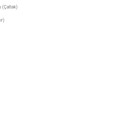
y (Çatlak)
ır)