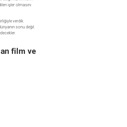
len işler olmasını
liğiyle verdik.
dünyanın sonu değil.
decekler.
an film ve