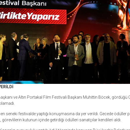
ERİLDİ
aşkanı ve Altın Portakal Film Festivali Başkanı Muhittin Böcek, gördüğü 
tılamadı.
n seneki festivalde yaptığı konuşmasına da yer verildi. Gecede ödüller 
 görevlilerin kutunun içinde getirdiği ödülleri sanatçılar kendileri aldı.