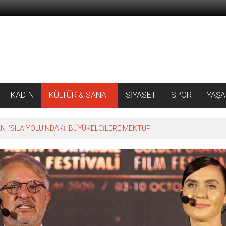
KADIN
KÜLTÜR & SANAT
SİYASET
SPOR
YAŞ
 ‘SILA YOLU’NDAKİ ’BÜYÜKELÇİLERE MEKTUP