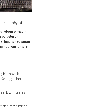
lduğunu söyledi.
val olsun olmasın
a buluşturan
k. İnşallah yaşanan
ışında yapılanların
ış bir mozaik
n Kesal, şunları
elir. Bizim jürimiz
 ettiğimiz filmlerin