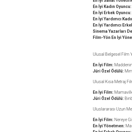
En İyi Sanat Yönetme
En İyi Kadın Oyuncu:
En İyi Erkek Oyuncu:
En İyi Yardımcı Kad
En İyi Yardımcı Erk
Sinema Yazarları De
Film-Yön En İyi Yön
Ulusal Belgesel Film
En İyi Film:
Maddenin 
Jüri Özel Ödülü:
Mima
Ulusal Kısa Metraj Fi
En İyi Film:
Mamaville
Jüri Özel Ödülü:
Binb
Uluslararası Uzun Me
En İyi Film:
Nereye Gi
En İyi Yönetmen:
Mas