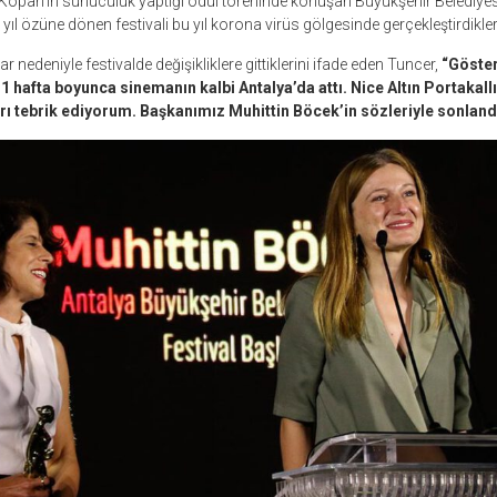
Kopan’ın sunuculuk yaptığı ödül töreninde konuşan Büyükşehir Belediyesi
ıl özüne dönen festivali bu yıl korona virüs gölgesinde gerçekleştirdikleri
r nedeniyle festivalde değişikliklere gittiklerini ifade eden Tuncer,
“Göster
 1 hafta boyunca sinemanın kalbi Antalya’da attı. Nice Altın Portakallı 
rı tebrik ediyorum. Başkanımız Muhittin Böcek’in sözleriyle sonlan