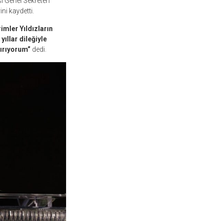
 Genel Sekreteri
ni kaydetti.
imler Yıldızların
yıllar dileğiyle
dırıyorum”
dedi.