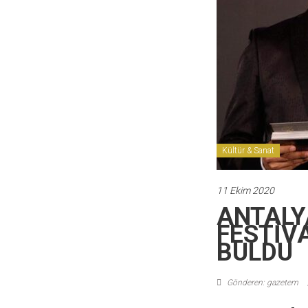
Kültür & Sanat
11 Ekim 2020
ANTALY
FESTİV
BULDU
Gönderen: gazetem