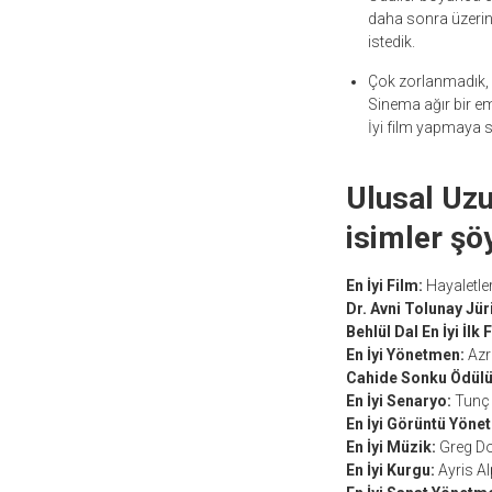
daha sonra üzerine
istedik.
Çok zorlanmadık, ha
Sinema ağır bir em
İyi film yapmaya s
Ulusal Uzu
isimler şö
En İyi Film:
Hayaletler
Dr. Avni Tolunay Jür
Behlül Dal En İyi İlk 
En İyi Yönetmen:
Azr
Cahide Sonku Ödülü
En İyi Senaryo:
Tunç Ş
En İyi Görüntü Yöne
En İyi Müzik:
Greg Do
En İyi Kurgu:
Ayris Al