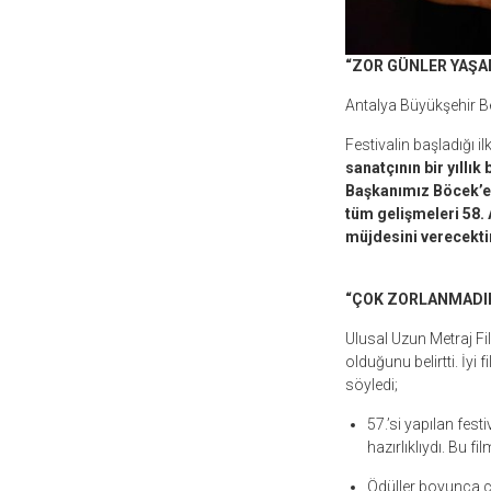
“ZOR GÜNLER YAŞA
Antalya Büyükşehir Be
Festivalin başladığı i
sanatçının bir yıllı
Başkanımız Böcek’e,
tüm gelişmeleri 58. 
müjdesini verecekti
“ÇOK ZORLANMADI
Ulusal Uzun Metraj Fi
olduğunu belirtti. İyi 
söyledi;
57.’si yapılan festi
hazırlıklıydı. Bu 
Ödüller boyunca ce