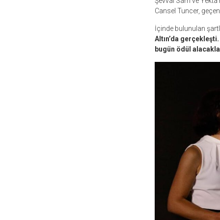
Şevval Sam ve Yekta 
Cansel Tuncer, geçen y
İçinde bulunulan şartla
Altın’da gerçekleşti.
bugün ödül alacakla