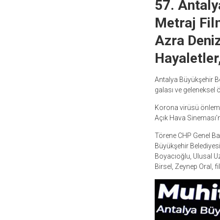
57. Antaly
Metraj Fil
Azra Deniz
Hayaletler
Antalya Büyükşehir Bel
galası ve geleneksel ö
Korona virüsü önlemle
Açık Hava Sineması’n
Törene CHP Genel Baş
Büyükşehir Belediyesi
Boyacıoğlu, Ulusal Uz
Birsel, Zeynep Oral, f