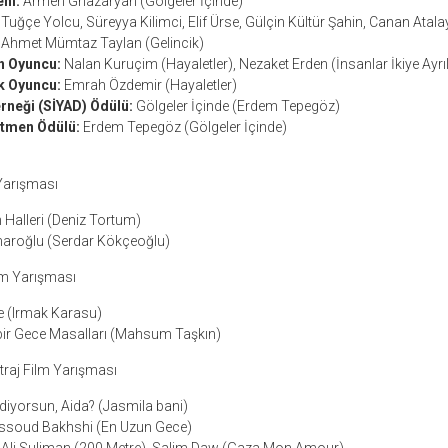
ni:
Armen Ghazaryan (Gölgeler İçinde)
Tuğçe Yolcu, Süreyya Kilimci, Elif Ürse, Gülçin Kültür Şahin, Canan Atala
Ahmet Mümtaz Taylan (Gelincik)
ın Oyuncu:
Nalan Kuruçim (Hayaletler), Nezaket Erden (İnsanlar İkiye Ayrıl
ek Oyuncu:
Emrah Özdemir (Hayaletler)
rneği (SİYAD) Ödülü:
Gölgeler İçinde (Erdem Tepegöz)
etmen Ödülü:
Erdem Tepegöz (Gölgeler İçinde)
 Yarışması
Halleri (Deniz Tortum)
roğlu (Serdar Kökçeoğlu)
lm Yarışması
 (Irmak Karasu)
ir Gece Masalları (Mahsum Taşkın)
traj Film Yarışması
diyorsun, Aida? (Jasmila bani)
soud Bakhshi (En Uzun Gece)