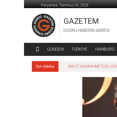
İçeriğe
Perşembe, Temmuz 30, 2026
geç
GAZETEM
DOĞRU HABERİN ADRESİ
GÜNDEM
TÜRKİYE
HAMBURG
Son dakika:
MACİT KARAAHMETOĞLU’DAN