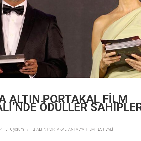
A ALTIN PORTAKAL FİLM
ALİ’NDE ÖDÜLLER SAHİPLER
0 yorum
ALTIN PORTAKAL
,
ANTALYA
,
FİLM FESTİVALİ