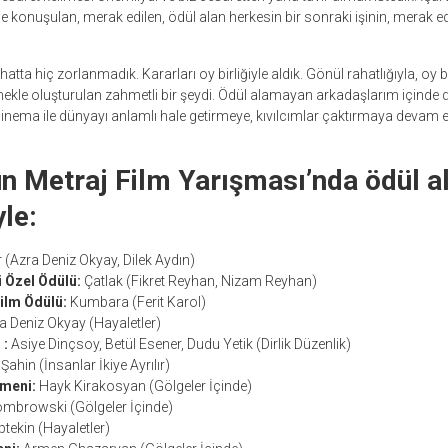
 konuşulan, merak edilen, ödül alan herkesin bir sonraki işinin, merak edi
tta hiç zorlanmadık. Kararları oy birliğiyle aldık. Gönül rahatlığıyla, oy bir
ekle oluşturulan zahmetli bir şeydi. Ödül alamayan arkadaşlarım içinde 
inema ile dünyayı anlamlı hale getirmeye, kıvılcımlar çaktırmaya devam e
n Metraj Film Yarışması’nda ödül al
yle:
 (Azra Deniz Okyay, Dilek Aydın)
i Özel Ödülü:
Çatlak (Fikret Reyhan, Nizam Reyhan)
Film Ödülü:
Kumbara (Ferit Karol)
a Deniz Okyay (Hayaletler)
 :
Asiye Dinçsoy, Betül Esener, Dudu Yetik (Dirlik Düzenlik)
ahin (İnsanlar İkiye Ayrılır)
tmeni:
Hayk Kirakosyan (Gölgeler İçinde)
mbrowski (Gölgeler İçinde)
ptekin (Hayaletler)