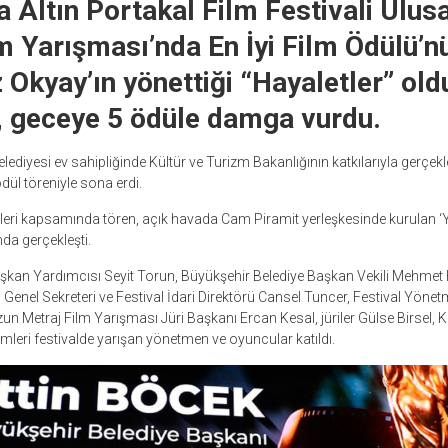
a Altın Portakal Film Festivali Ulus
m Yarışması’nda En İyi Film Ödülü’nü
 Okyay’ın yönettiği “Hayaletler” old
, geceye 5 ödüle damga vurdu.
ediyesi ev sahipliğinde Kültür ve Turizm Bakanlığının katkılarıyla gerçekl
dül töreniyle sona erdi.
ri kapsamında tören, açık havada Cam Piramit yerleşkesinde kurulan ‘Yıl
da gerçekleşti.
kan Yardımcısı Seyit Torun, Büyükşehir Belediye Başkan Vekili Mehmet H
 Genel Sekreteri ve Festival İdari Direktörü Cansel Tuncer, Festival Yöne
un Metraj Film Yarışması Jüri Başkanı Ercan Kesal, jüriler Gülse Birsel, 
ilmleri festivalde yarışan yönetmen ve oyuncular katıldı.