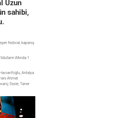
al Uzun
n sahibi,
u.
eşen festival, kapanış
dızların Altında 1
acıarifoğlu, Antalya
tmeni Ahmet
Kıvanç Sezer, Taner