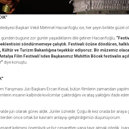
DIK”
lediyesi Başkan Vekili Mehmet Hacıarifoğlu ise, her şeyin birlikte güzel o
lk günden bugüne zor günler yaşadıklarını dile getiren Hacıarifoğlu,
“Festi
k beklentisini söndürmemeye çalıştık. Festivali özüne döndüren, halkl
 Kültür ve Turizm Bakanlığına teşekkür ediyoruz. Bir müzemiz olaca
Antalya Film Festivali’nden Başkanımız Muhittin Böcek festivalin açıl
r”
diye konuştu.
K”
lm Yarışması Jüri Başkanı Ercan Kesal, bütün filmlerin zamandan yapılm
filmlerin insanın kalbinde kıvılcımlar çaktırdığını ve ataş yaktığını ifade ede
valde jüri olarak görev aldık. Jüriler özneldir. Çoğu ilk kez orada bir araya g
filmlerden önce ortak bir kavram anlayışı geliştirdiğimizi düşünüyorum.
saret kelimesi önemliydi ve biz cesaretten yana tavır almak istedik. İşaret