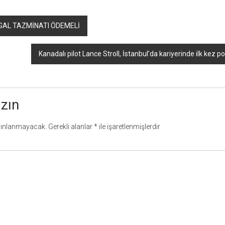
GAL TAZMİNATI ÖDEMELİ
Kanadalı pilot Lance Stroll, İstanbul’da kariyerinde ilk kez 
azın
yınlanmayacak.
Gerekli alanlar
*
ile işaretlenmişlerdir