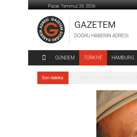
İçeriğe
Pazar, Temmuz 26, 2026
geç
GAZETEM
DOĞRU HABERİN ADRESİ
GÜNDEM
TÜRKİYE
HAMBURG
Son dakika:
MACİT KARAAHMETOĞLU’DAN