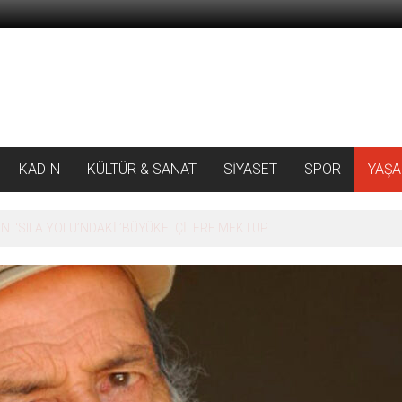
KADIN
KÜLTÜR & SANAT
SİYASET
SPOR
YAŞ
 ‘SILA YOLU’NDAKİ ’BÜYÜKELÇİLERE MEKTUP