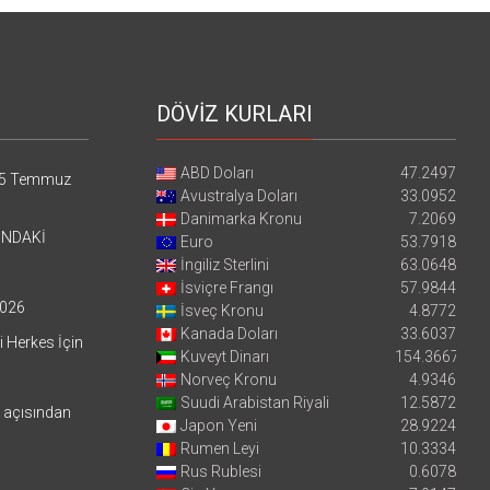
DÖVİZ KURLARI
ABD Doları
47.2497
5 Temmuz
Avustralya Doları
33.0952
Danimarka Kronu
7.2069
’NDAKİ
Euro
53.7918
İngiliz Sterlini
63.0648
İsviçre Frangı
57.9844
026
İsveç Kronu
4.8772
Kanada Doları
33.6037
i Herkes İçin
Kuveyt Dinarı
154.3667
Norveç Kronu
4.9346
Suudi Arabistan Riyali
12.5872
i açısından
Japon Yeni
28.9224
Rumen Leyi
10.3334
Rus Rublesi
0.6078