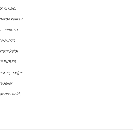
nmü kaldı
erde kalırsın
n sanırsın
e alırsın
ınmı kaldı
tli EKBER
lanmış meğer
yadeller
rınmı kaldı.
r
ebook
hare