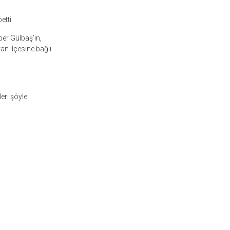
tti.
ber Gülbaş’ın,
n ilçesine bağlı
eri şöyle: