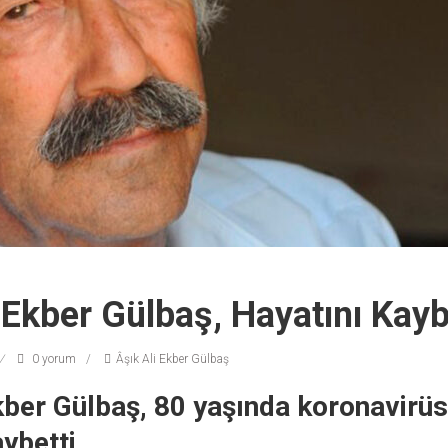
 Ekber Gülbaş, Hayatını Kayb
0 yorum
Âşık Ali Ekber Gülbaş
kber Gülbaş, 80 yaşında koronavirüs
ybetti.