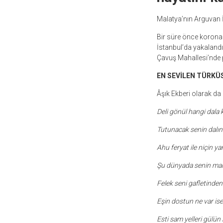
Malatya’nın Arguvan İ
Bir süre önce korona v
İstanbul’da yakalandı
Çavuş Mahallesi’nde p
EN SEVİLEN TÜRKÜS
Âşık Ekberi olarak da 
Deli gönül hangi dala 
Tutunacak senin dalın
Ahu feryat ile niçin ya
Şu dünyada senin malı
Felek seni gafletinde
Eşin dostun ne var is
Esti sam yelleri gülün