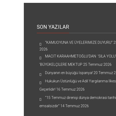
SON YAZILAR
“KAMUOYUNA VE ÜYELERİMİZE DUYURU”
2
2026
MACİT KARAAHMETOĞLU’DAN ‘SILA YOLU
’BÜYÜKELÇİLERE MEKTUP
25 Temmuz 2026
Dünyanın en büyüğü İspanya!
20 Temmuz 2
Hukukun Üstünlüğü ve Adil Yargılanma İlkes
Geçerlidir!
16 Temmuz 2026
“15 Temmuz direnişi dünya demokrasi tarih
emsalsizdir”
14 Temmuz 2026