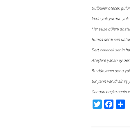
Bülbüller ötecek gülü
Yerin yok yurdun yok n
Her yüze güleni dostu
Bunca derdi sen üstün
Dert çekecek senin hal
Ateşlere yanan ey der
Bu dünyanın sonu ya
Bir yarin var idi almış 
Candan başka senin va
Twitte
Fac
S