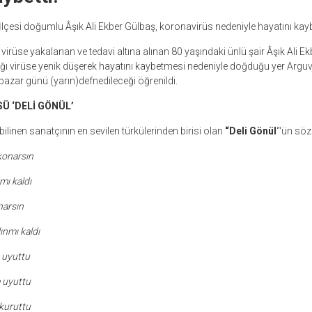
lçesi doğumlu Âşık Ali Ekber Gülbaş, koronavirüs nedeniyle hayatını kaybe
irüse yakalanan ve tedavi altına alınan 80 yaşındaki ünlü şair Âşık Ali Ek
ğı virüse yenik düşerek hayatını kaybetmesi nedeniyle doğduğu yer Arguva
azar günü (yarın)defnedileceği öğrenildi.
Ü ‘DELİ GÖNÜL’
bilinen sanatçının en sevilen türkülerinden birisi olan
“Deli Gönül
“‘ün sözl
konarsın
mı kaldı
narsın
nmı kaldı
n uyuttu
e uyuttu
 kuruttu