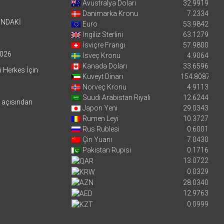
Avustralya Doları
32.9919
Danimarka Kronu
7.2334
’NDAKİ
Euro
53.9842
İngiliz Sterlini
63.1279
İsviçre Frangı
57.9800
026
İsveç Kronu
4.9064
Kanada Doları
33.6596
i Herkes İçin
Kuveyt Dinarı
154.8087
Norveç Kronu
4.9113
Suudi Arabistan Riyali
12.6244
i açısından
Japon Yeni
29.0343
Rumen Leyi
10.3727
Rus Rublesi
0.6001
Çin Yuanı
7.0430
Pakistan Rupisi
0.1716
13.0722
0.0329
28.0340
12.9763
0.0999