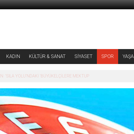
KADIN
KÜLTÜR & SANAT
SİYASET
SPOR
YAŞ
 ‘SILA YOLU’NDAKİ ’BÜYÜKELÇİLERE MEKTUP