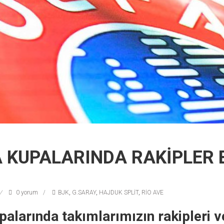
 KUPALARINDA RAKİPLER 
0 yorum
BJK
,
G.SARAY
,
HAJDUK SPLİT
,
RİO AVE
alarında takımlarımızın rakipleri v