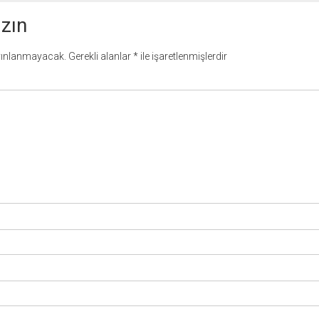
azın
yınlanmayacak.
Gerekli alanlar
*
ile işaretlenmişlerdir