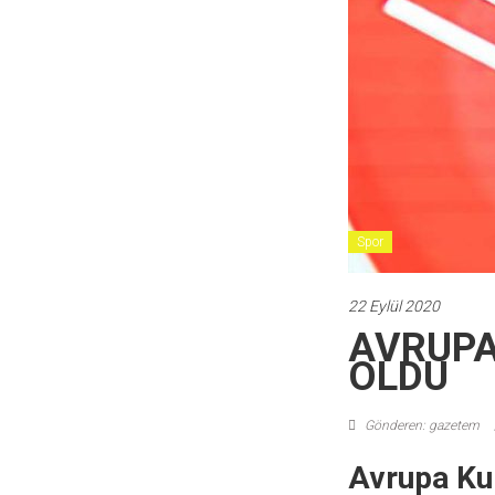
Spor
22 Eylül 2020
AVRUPA
OLDU
Gönderen: gazetem
Avrupa Kup