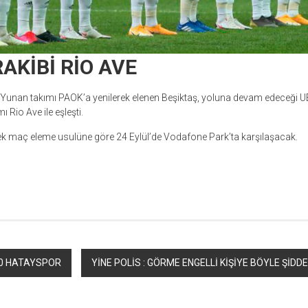
RAKİBİ RİO AVE
 Yunan takımı PAOK’a yenilerek elenen Beşiktaş, yoluna devam edeceği UE
ı Rio Ave ile eşleşti.
 tek maç eleme usulüne göre 24 Eylül’de Vodafone Park’ta karşılaşacak.
r
ebook
hare
0 HATAYSPOR
YİNE POLİS : GÖRME ENGELLİ KİŞİYE BÖYLE ŞİDD