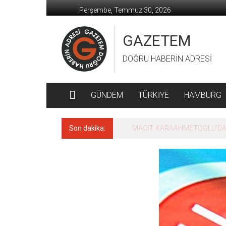
İçeriğe
Perşembe, Temmuz 30, 2026
geç
GAZETEM
DOĞRU HABERİN ADRESİ
GÜNDEM
TÜRKİYE
HAMBURG
Son dakika:
MACİT KARAAHMETOĞLU’DAN