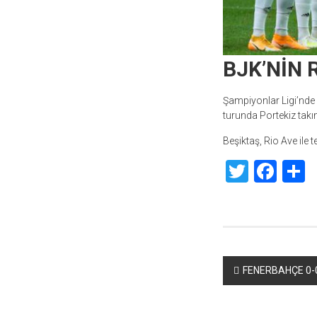
BJK’NİN 
Şampiyonlar Ligi’nde
turunda Portekiz takım
Beşiktaş, Rio Ave ile
Twitte
Fac
S
Yazı
FENERBAHÇE 0-
dolaşımı