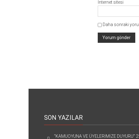
İnternet sitesi
Daha sonraki yorum
SON YAZILAR
“KAMUOYUNA VE ÜYELERİMİZE DUYURU”
2