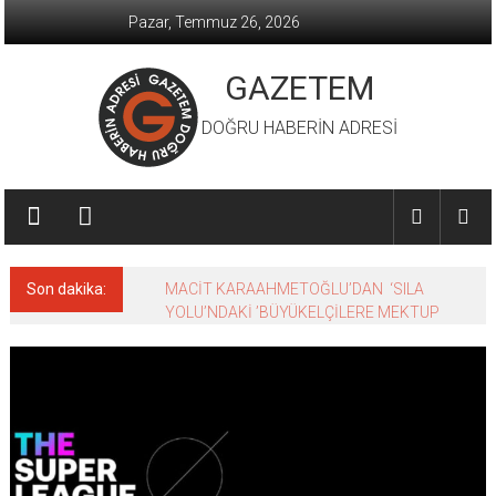
İçeriğe
Pazar, Temmuz 26, 2026
geç
GAZETEM
DOĞRU HABERİN ADRESİ
Son dakika:
MACİT KARAAHMETOĞLU’DAN ‘SILA
YOLU’NDAKİ ’BÜYÜKELÇİLERE MEKTUP