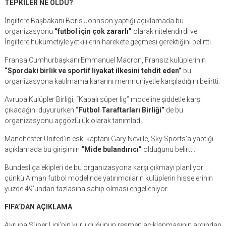
TEPKİLER NE OLDU?
İngiltere Başbakanı Boris Johnson yaptığı açıklamada bu
organizasyonu
“futbol için çok zararlı”
olarak nitelendirdi ve
İngiltere hükümetiyle yetkililerin harekete geçmesi gerektiğini belirtti.
Fransa Cumhurbaşkanı Emmanuel Macron, Fransız kulüplerinin
“Spordaki birlik ve sportif liyakat ilkesini tehdit eden”
bu
organizasyona katılmama kararını memnuniyetle karşıladığını belirtti.
Avrupa Kulüpler Birliği, “Kapalı süper lig” modeline şiddetle karşı
çıkacağını duyururken
“Futbol Taraftarları Birliği”
de bu
organizasyonu açgözlülük olarak tanımladı.
Manchester United’ın eski kaptanı Gary Neville, Sky Sports’a yaptığı
açıklamada bu girişimin
“Mide bulandırıcı”
olduğunu belirtti.
Bundesliga ekipleri de bu organizasyona karşı çıkmayı planlıyor
çünkü Alman futbol modelinde yatırımcıların kulüplerin hisselerinin
yüzde 49’undan fazlasına sahip olması engelleniyor.
FIFA’DAN AÇIKLAMA
Avrupa Süper Ligi’nin kurulduğunun resmen açıklanmasının ardından