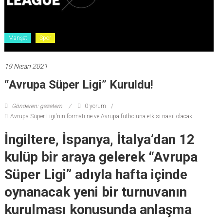
Manşet
Spor
19 Nisan 2021
“Avrupa Süper Ligi” Kuruldu!
Gönderen: gazetem
0 yorum
Avrupa Süper Ligi'nin formatı ne ve Avrupa futboluna etkisi nasıl olacak
İngiltere, İspanya, İtalya’dan 12
kulüp bir araya gelerek “Avrupa
Süper Ligi” adıyla hafta içinde
oynanacak yeni bir turnuvanın
kurulması konusunda anlaşma