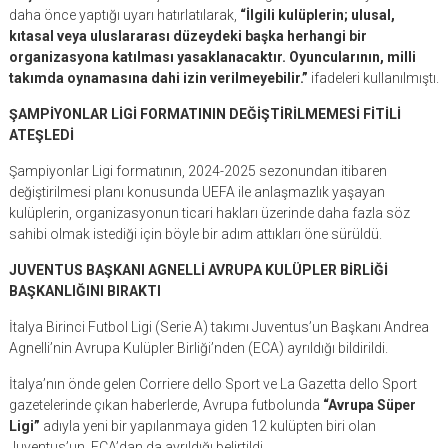
daha önce yaptığı uyarı hatırlatılarak,
“İlgili kulüplerin; ulusal,
kıtasal veya uluslararası düzeydeki başka herhangi bir
organizasyona katılması yasaklanacaktır. Oyuncularının, milli
takımda oynamasına dahi izin verilmeyebilir.”
ifadeleri kullanılmıştı.
ŞAMPİYONLAR LİGİ FORMATININ DEĞİŞTİRİLMEMESİ FİTİLİ
ATEŞLEDİ
Şampiyonlar Ligi formatının, 2024-2025 sezonundan itibaren
değiştirilmesi planı konusunda UEFA ile anlaşmazlık yaşayan
kulüplerin, organizasyonun ticari hakları üzerinde daha fazla söz
sahibi olmak istediği için böyle bir adım attıkları öne sürüldü.
JUVENTUS BAŞKANI AGNELLİ AVRUPA KULÜPLER BİRLİĞİ
BAŞKANLIĞINI BIRAKTI
İtalya Birinci Futbol Ligi (Serie A) takımı Juventus’un Başkanı Andrea
Agnelli’nin Avrupa Kulüpler Birliği’nden (ECA) ayrıldığı bildirildi.
İtalya’nın önde gelen Corriere dello Sport ve La Gazetta dello Sport
gazetelerinde çıkan haberlerde, Avrupa futbolunda
“Avrupa Süper
Ligi”
adıyla yeni bir yapılanmaya giden 12 kulüpten biri olan
Juventus’un, ECA’dan da ayrıldığı belirtildi.