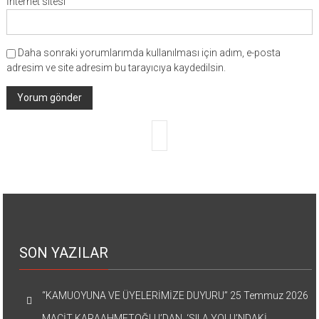
İnternet sitesi
Daha sonraki yorumlarımda kullanılması için adım, e-posta
adresim ve site adresim bu tarayıcıya kaydedilsin.
SON YAZILAR
“KAMUOYUNA VE ÜYELERİMİZE DUYURU”
25 Temmuz 2026
MACİT KARAAHMETOĞLU’DAN ‘SILA YOLU’NDAKİ