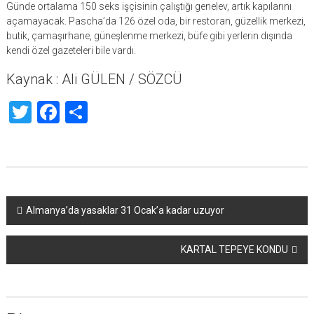
Günde ortalama 150 seks işçisinin çalıştığı genelev, artık kapılarını
açamayacak. Pascha’da 126 özel oda, bir restoran, güzellik merkezi,
butik, çamaşırhane, güneşlenme merkezi, büfe gibi yerlerin dışında
kendi özel gazeteleri bile vardı.
Kaynak : Ali GÜLEN / SÖZCÜ
Twitter
Facebook
Share
Yazı
Almanya’da yasaklar 31 Ocak’a kadar uzuyor
dolaşımı
KARTAL TEPEYE KONDU