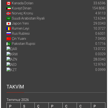
Kanada Doları
33.6596
Kuveyt Dinarı
154.8087
Norveç Kronu
4.9113
Suudi Arabistan Riyali
12.6244
Japon Yeni
29.0343
Rumen Leyi
10.3727
Rus Rublesi
0.6001
Çin Yuanı
7.0430
Pakistan Rupisi
0.1716
13.0722
0.0329
28.0340
12.9763
0.0999
TAKVİM
Temmuz 2026
P
S
Ç
P
C
C
P