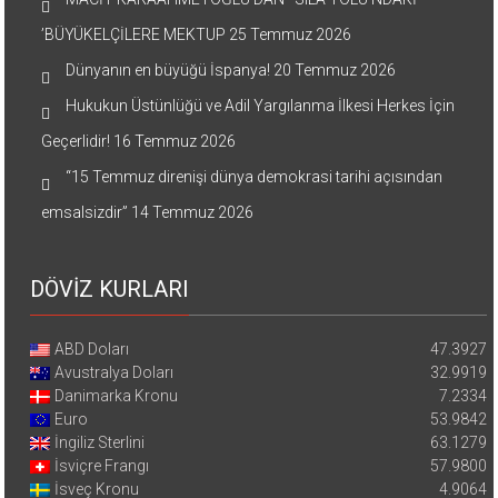
’BÜYÜKELÇİLERE MEKTUP
25 Temmuz 2026
Dünyanın en büyüğü İspanya!
20 Temmuz 2026
Hukukun Üstünlüğü ve Adil Yargılanma İlkesi Herkes İçin
Geçerlidir!
16 Temmuz 2026
“15 Temmuz direnişi dünya demokrasi tarihi açısından
emsalsizdir”
14 Temmuz 2026
DÖVİZ KURLARI
ABD Doları
47.3927
Avustralya Doları
32.9919
Danimarka Kronu
7.2334
Euro
53.9842
İngiliz Sterlini
63.1279
İsviçre Frangı
57.9800
İsveç Kronu
4.9064