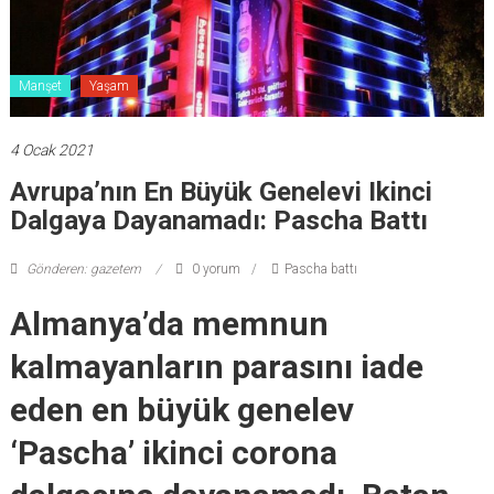
Manşet
Yaşam
4 Ocak 2021
Avrupa’nın En Büyük Genelevi Ikinci
Dalgaya Dayanamadı: Pascha Battı
Gönderen: gazetem
0 yorum
Pascha battı
Almanya’da memnun
kalmayanların parasını iade
eden en büyük genelev
‘Pascha’ ikinci corona