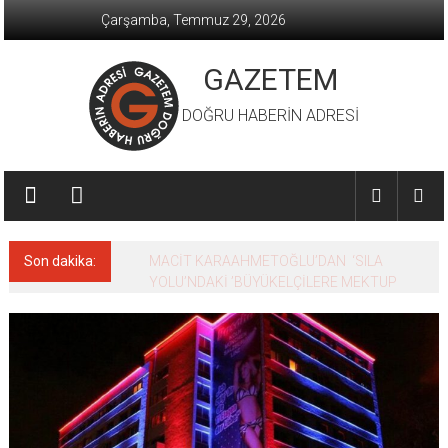
İçeriğe
Çarşamba, Temmuz 29, 2026
geç
GAZETEM
DOĞRU HABERİN ADRESİ
Son dakika:
MACİT KARAAHMETOĞLU’DAN ‘SILA
YOLU’NDAKİ ’BÜYÜKELÇİLERE MEKTUP