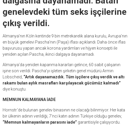
dalgasına dayanamadı. Batan
genelevdeki tüm seks işçilerine
çıkış verildi.
Almanya’nın Köln kentinde 9 bin metrekarelik alana kurulu, Avrupa’nın
en büyük genelevi Pascha’nın (Paşa) iflası açıklandı. Daha önce iflas
başvurusu yapan ancak korona yardımları ve hijyen konsepti ile
yeniden açılan Pascha, ikinci dalgaya dayanamadı.
Almanya’da yeniden kapanma kararları gelince, 60 sabit çalışanın
işine son verildi. Pascha’yı işleten şirketin genel müdürü Armin
Lobscheid,
“Artık dayanamazdık. Tüm işçilere çıkış verdik ve altı
rakamı bulan aylık masrafları karşılayacak gücümüz kalmadı”
diye konuştu.
MEMNUN KALMAYANA İADE
Hornstr.‘de bulunan genelev binasının ne olacağı bilinmiyor. Her kata
bir ülkenin adının verildiği, 7’nci katın adının Türkiye olduğu genelev,
“Memnun kalmayanların parasını iade”
garantisiyle çalışıyordu.