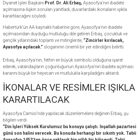
Diyanet İşleri Başkanı
Prof. Dr. Ali Erbaş,
Ayasofya’nın ibadete
açılmasına ilişkin soruları yanıtladı, duvarlardaki ikonaların ışıkla
karartılacağını söyledi.
Habertürk’ün AA kaynaklı haberine göre, Ayasofya’nın ibadete
açılmasından duyduğu mutluluğu dile getiren Erbaş, çocukluk ve
gençlik yıllarındaki toplantı ve mitinglerde,
“Zincirler kırılacak,
Ayasofya açılacak.”
sloganının önemli bir yer edindiğini belirtti.
Erbaş, Ayasofya’nın, fethin en büyük sembolü olduğuna işaret
ederek, vatandaşların çoğunluğunun Ayasofya’nın ibadete açılması
kararını büyük bir heyecan ve mutlulukla karşıladığını aktardı.
İKONALAR VE RESİMLER IŞIKLA
KARARTILACAK
Ayasofya Camisi’nde yapılacak düzenlemelere değinen Erbaş, şu
bilgileri verdi:
“Din İşleri Yüksek Kurulumuz bu konuyu çalıştı. İnşallah pazartesi
günü son halini verecek. Bu konuda herhangi bir sıkıntı yok. Tabii
Ayasofya 1453’ten önce yaklaşık bin yıllık bir kiliseydi. Tabii