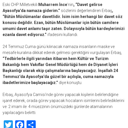
Eski CHP Milletvekili
Muharrem İnce
‘nin
, “Davet gelirse
Ayasofya’da namaza giderim.”
sözlerini değerlendiren Erbaş
,
“Bütün Müslümanlar davetlidir. İsim isim herhangi bir davet söz
konusu değildir. Ezan, bütün Müslümanlar için bütün camilere
umumi davet anlamı taşır zaten. Dolayısıyla bütün kardeşlerimizi
ezanla davet ediyoruz.”
ifadesini kullandı.
24 Temmuz Cuma günü kılınacak namaza insanların maske ve
mesafe kuralına dikkat ederek gelmesi gerektiğini vurgulayan Erbaş,
“Tedbirlerle ilgili yarından itibaren hem Kültür ve Turizm
Bakanlığı hem Vakıflar Genel Müdürlüğü hem de Diyanet İşleri
Başkanlığı olarak ekip çalışmalarına başlayacağız. İnşallah 24
Temmuz’da Ayasofya’da güzel bir açılışla, cuma namazıyla
ibadetlerimize başlayacağız.”
diye konuştu.
Erbaş, Ayasofya Camisi’nde görev yapacak kişilerin belirlendiğine
işaret ederek, orada görev yapacak hocaların isimlerini belirlediklerini
ve 2 imam ile 4 müezzinin önümüzdeki günlerde atamalarının
yapılacağını belirtti.
Twitter
Facebook
Share