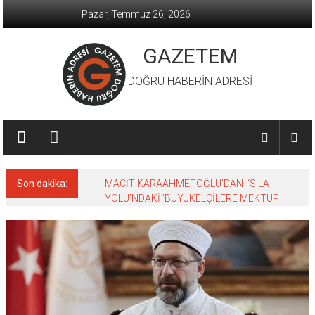
İçeriğe
Pazar, Temmuz 26, 2026
geç
GAZETEM
DOĞRU HABERİN ADRESİ
Son dakika:
MACİT KARAAHMETOĞLU’DAN ‘SILA
YOLU’NDAKİ ’BÜYÜKELÇİLERE MEKTUP