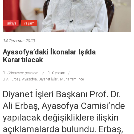
Türkiye
Yaşam
14 Temmuz 2020
Ayasofya’daki İkonalar Işıkla
Karartılacak
Gönderen: gazetem
0 yorum
Ali Erbaş
,
Ayasofya
,
Diyanet İşleri
,
Muharrem İnce
Diyanet İşleri Başkanı Prof. Dr.
Ali Erbaş, Ayasofya Camisi’nde
yapılacak değişikliklere ilişkin
açıklamalarda bulundu. Erbaş,