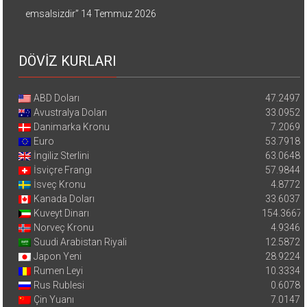
emsalsizdir”
14 Temmuz 2026
DÖVİZ KURLARI
ABD Doları
47.2497
Avustralya Doları
33.0952
Danimarka Kronu
7.2069
Euro
53.7918
İngiliz Sterlini
63.0648
İsviçre Frangı
57.9844
İsveç Kronu
4.8772
Kanada Doları
33.6037
Kuveyt Dinarı
154.3667
Norveç Kronu
4.9346
Suudi Arabistan Riyali
12.5872
Japon Yeni
28.9224
Rumen Leyi
10.3334
Rus Rublesi
0.6078
Çin Yuanı
7.0147