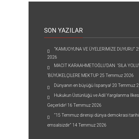
SON YAZILAR
“KAMUOYUNA VE ÜYELERİMİZE DUYURU”
2
2026
MACİT KARAAHMETOĞLU’DAN ‘SILA YOLU
’BÜYÜKELÇİLERE MEKTUP
25 Temmuz 2026
Dünyanın en büyüğü İspanya!
20 Temmuz 2
Hukukun Üstünlüğü ve Adil Yargılanma İlkes
Geçerlidir!
16 Temmuz 2026
“15 Temmuz direnişi dünya demokrasi tarih
emsalsizdir”
14 Temmuz 2026