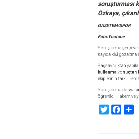
soruşturması k
Özkaya, çıkarı
GAZETEM/SPOR
Foto:Youtube
Soruşturma çerçeve
sayıda kişi gözaltına 
Başsavcılıktan yapı
kullanma
ve
suçtan 
ekiplerinin farklı ill
Soruşturma dosyasında,
öğrenildi. Hakem ve yön
Twitte
Fac
S