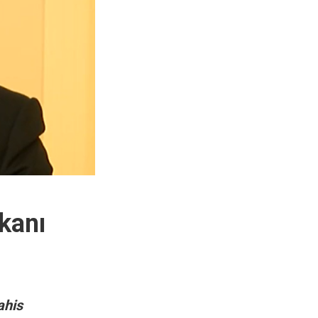
kanı
ahis