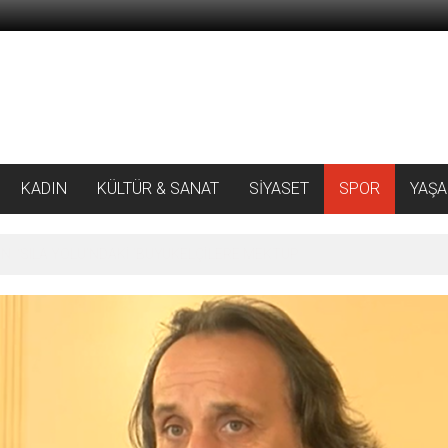
KADIN
KÜLTÜR & SANAT
SİYASET
SPOR
YAŞ
 ‘SILA YOLU’NDAKİ ’BÜYÜKELÇİLERE MEKTUP