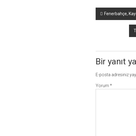
Yazı
Fenerbahçe, Kays
dolaşımı
T
Bir yanıt y
E-posta adresiniz ya
Yorum
*