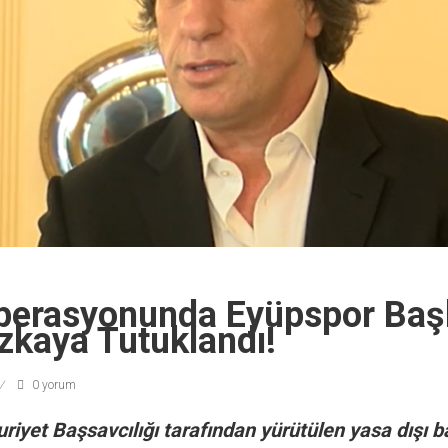
perasyonunda Eyüpspor Baş
zkaya Tutuklandı!
0 yorum
iyet Başsavcılığı tarafından yürütülen yasa dışı b