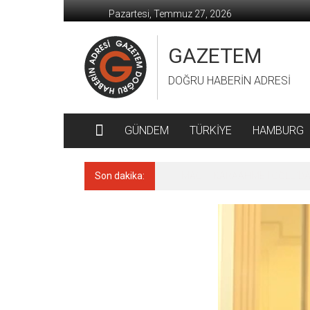
İçeriğe
Pazartesi, Temmuz 27, 2026
geç
GAZETEM
DOĞRU HABERİN ADRESİ
GÜNDEM
TÜRKİYE
HAMBURG
Son dakika:
MACİT KARAAHMETOĞLU’DAN