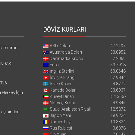
DÖVİZ KURLARI
ABD Doları
47.2497
5 Temmuz
Avustralya Doları
33.0952
Danimarka Kronu
7.2069
’NDAKİ
Euro
53.7918
İngiliz Sterlini
63.0648
İsviçre Frangı
57.9844
026
İsveç Kronu
4.8772
Kanada Doları
33.6037
i Herkes İçin
Kuveyt Dinarı
154.3667
Norveç Kronu
4.9346
Suudi Arabistan Riyali
12.5872
i açısından
Japon Yeni
28.9224
Rumen Leyi
10.3334
Rus Rublesi
0.6078
Çin Yuanı
7.0147