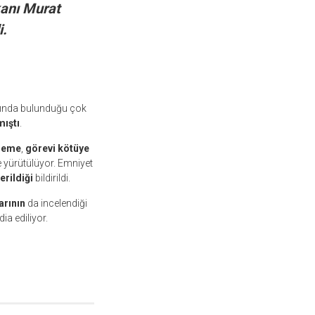
anı Murat
i.
arında bulunduğu çok
mıştı
.
leme
,
görevi kötüye
 yürütülüyor. Emniyet
erildiği
bildirildi.
arının
da incelendiği
ia ediliyor.