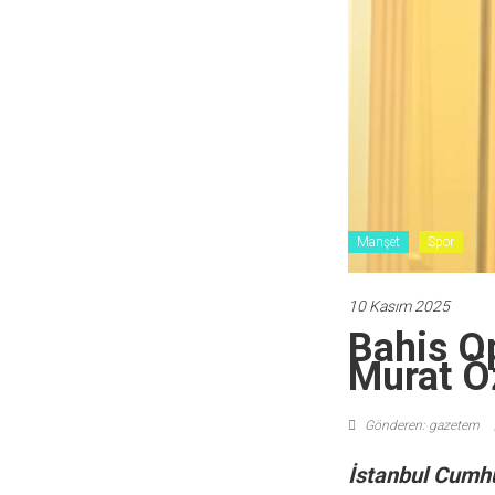
Manşet
Spor
10 Kasım 2025
Bahis O
Murat Ö
Gönderen: gazetem
İstanbul Cumhur