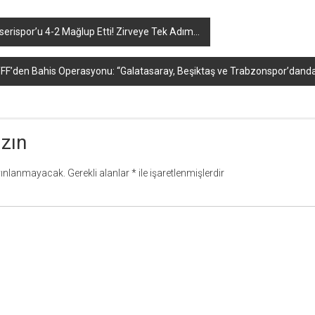
erispor’u 4-2 Mağlup Etti! Zirveye Tek Adım…
FF’den Bahis Operasyonu: “Galatasaray, Beşiktaş ve Trabzonspor’danda 
azın
yınlanmayacak.
Gerekli alanlar
*
ile işaretlenmişlerdir