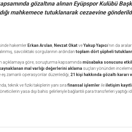
apsamında gözaltına alınan Eyüpspor Kulübü Başk
ldığı mahkemece tutuklanarak cezaevine gönderild
sinde hakemler
Erkan Arslan
,
Nevzat Okat
ve
Yakup Yapıcı
’nın da aral
alınmış, savcılıktaki sorgularının ardından
toplam dört şüpheli tutuklan
lan açıklamaya göre, soruşturma kapsamında
müsabaka sonucunu etki
kaynaklanan mal varlığı değerlerini aklama
suçları yönünden inceleme
erde eş zamanlı operasyonlar düzenlediği,
21 kişi hakkında gözaltı kararı v
 teknik ve fiziki takiplerin yanı sıra
finansal işlemler
ile
iletişim kayıtl
eticilerin yasa dışı bahis gelirleriyle bağlantılı para transferleri yaptığı idd
r
ebook
hare