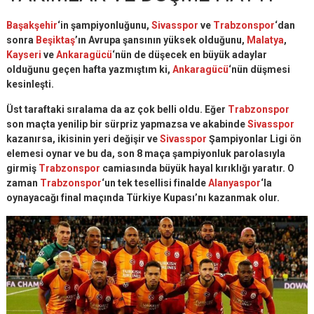
Başakşehir
‘in şampiyonluğunu,
Sivasspor
ve
Trabzonspor
‘dan
sonra
Beşiktaş
’ın Avrupa şansının yüksek olduğunu,
Malatya
,
Kayseri
ve
Ankaragücü
‘nün de düşecek en büyük adaylar
olduğunu geçen hafta yazmıştım ki,
Ankaragücü
‘nün düşmesi
kesinleşti.
Üst taraftaki sıralama da az çok belli oldu. Eğer
Trabzonspor
son maçta yenilip bir sürpriz yapmazsa ve akabinde
Sivasspor
kazanırsa, ikisinin yeri değişir ve
Sivasspor
Şampiyonlar Ligi ön
elemesi oynar ve bu da, son 8 maça şampiyonluk parolasıyla
girmiş
Trabzonspor
camiasında büyük hayal kırıklığı yaratır. O
zaman
Trabzonspor
‘un tek tesellisi finalde
Alanyaspor
‘la
oynayacağı final maçında Türkiye Kupası’nı kazanmak olur.