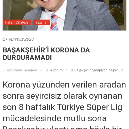
Hakan Ortatepe
Yazarlar
21 Temmuz 2020
BAŞAKŞEHİR’İ KORONA DA
DURDURAMADI
Gönderen: gazetem
4 yorum
Başakşehir
,
Şampiyon
,
Süper Lig
Korona yüzünden verilen aradan
sonra seyircisiz olarak oynanan
son 8 haftalık Türkiye Süper Lig
mücadelesinde mutlu sona