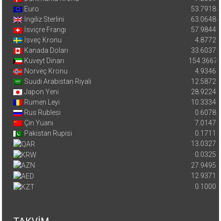
Euro
53.7918
İngiliz Sterlini
63.0648
İsviçre Frangı
57.9844
İsveç Kronu
4.8772
Kanada Doları
33.6037
Kuveyt Dinarı
154.3667
Norveç Kronu
4.9346
Suudi Arabistan Riyali
12.5872
Japon Yeni
28.9224
Rumen Leyi
10.3334
Rus Rublesi
0.6078
Çin Yuanı
7.0147
Pakistan Rupisi
0.1711
13.0327
0.0325
27.9495
12.9371
0.1000