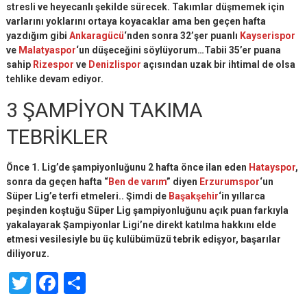
stresli ve heyecanlı şekilde sürecek. Takımlar düşmemek için
varlarını yoklarını ortaya koyacaklar ama ben geçen hafta
yazdığım gibi
Ankaragücü
‘nden sonra 32’şer puanlı
Kayserispor
ve
Malatyaspor
‘un düşeceğini söylüyorum…Tabii 35’er puana
sahip
Rizespor
ve
Denizlispor
açısından uzak bir ihtimal de olsa
tehlike devam ediyor.
3 ŞAMPİYON TAKIMA
TEBRİKLER
Önce 1. Lig’de şampiyonluğunu 2 hafta önce ilan eden
Hatayspor
,
sonra da geçen hafta “
Ben de varım
” diyen
Erzurumspor
‘un
Süper Lig’e terfi etmeleri.. Şimdi de
Başakşehir
‘in yıllarca
peşinden koştuğu Süper Lig şampiyonluğunu açık puan farkıyla
yakalayarak Şampiyonlar Ligi’ne direkt katılma hakkını elde
etmesi vesilesiyle bu üç kulübümüzü tebrik edişyor, başarılar
diliyoruz.
Twitter
Facebook
Share