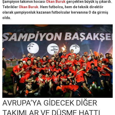
Şampiyon takımın hocası
Okan Buruk
gerçekten büyük iş çıkardı.
Tebrikler
Okan Buruk
. Hem futbolcu, hem de teknik direktör
olarak şampiyonluk kazanan futbolcular kervanına O da girmiş
oldu.
AVRUPA’YA GİDECEK DİĞER
TAKIMLAR VE DÜŞME HATTI