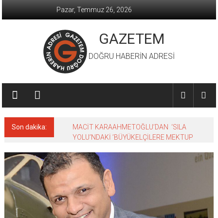
İçeriğe
Pazar, Temmuz 26, 2026
geç
GAZETEM
DOĞRU HABERİN ADRESİ
Son dakika:
MACİT KARAAHMETOĞLU’DAN ‘SILA
YOLU’NDAKİ ’BÜYÜKELÇİLERE MEKTUP