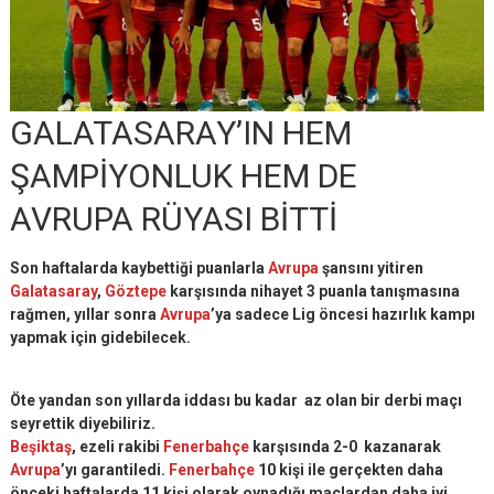
GALATASARAY’IN HEM
ŞAMPİYONLUK HEM DE
AVRUPA RÜYASI BİTTİ
Son haftalarda kaybettiği puanlarla
Avrupa
şansını yitiren
Galatasaray
,
Göztepe
karşısında nihayet 3 puanla tanışmasına
rağmen, yıllar sonra
Avrupa
’ya sadece Lig öncesi hazırlık kampı
yapmak için gidebilecek.
Öte yandan son yıllarda iddası bu kadar az olan bir derbi maçı
seyrettik diyebiliriz.
Beşiktaş
, ezeli rakibi
Fenerbahçe
karşısında 2-0 kazanarak
Avrupa
’yı garantiledi.
Fenerbahçe
10 kişi ile gerçekten daha
önceki haftalarda 11 kişi olarak oynadığı maçlardan daha iyi