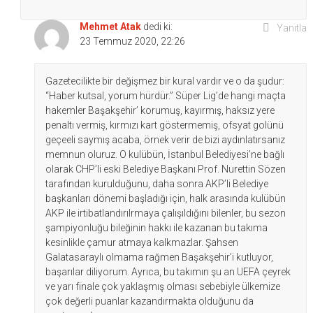
Mehmet Atak
dedi ki:
Yanıtla
23 Temmuz 2020, 22:26
Gazetecilikte bir değişmez bir kural vardır ve o da şudur:
“Haber kutsal, yorum hürdür.” Süper Lig’de hangi maçta
hakemler Başakşehir’ korumuş, kayırmış, haksız yere
penaltı vermiş, kırmızı kart göstermemiş, ofsyat golünü
geçeeli saymış acaba, örnek verir de bizi aydınlatırsanız
memnun oluruz. O kulübün, İstanbul Belediyesi’ne bağlı
olarak CHP’li eski Belediye Başkanı Prof. Nurettin Sözen
tarafından kurulduğunu, daha sonra AKP’li Belediye
başkanları dönemi başladığı için, halk arasında kulübün
AKP ile irtibatlandırılrmaya çalışıldığını bilenler, bu sezon
şampiyonluğu bileğinin hakkı ile kazanan bu takıma
kesinlikle çamur atmaya kalkmazlar. Şahsen
Galatasaraylı olmama rağmen Başakşehir’i kutluyor,
başarılar diliyorum. Ayrıca, bu takımın şu an UEFA çeyrek
ve yarı finale çok yaklaşmış olması sebebiyle ülkemize
çok değerli puanlar kazandırmakta olduğunu da