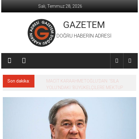
İçeriğe
Salı, Temmuz 28, 2026
geç
GAZETEM
DOĞRU HABERİN ADRESİ
Son dakika:
MACİT KARAAHMETOĞLU’DAN ‘SILA
YOLU’NDAKİ ’BÜYÜKELÇİLERE MEKTUP