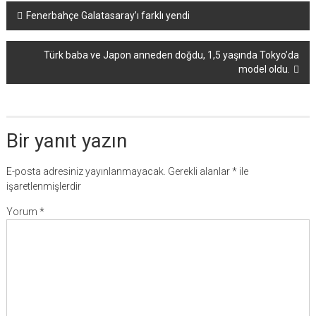
Yazı
Fenerbahçe Galatasaray’ı farklı yendi
dolaşımı
Türk baba ve Japon anneden doğdu, 1,5 yaşında Tokyo’da
model oldu.
Bir yanıt yazın
E-posta adresiniz yayınlanmayacak.
Gerekli alanlar
*
ile
işaretlenmişlerdir
Yorum
*