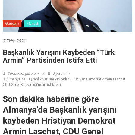
Gündem
Manşet
7 Ekim 2021
Başkanlık Yarışını Kaybeden “Türk
Armin” Partisinden Istifa Etti
Gönderen: gazetem
0 yorum
Almanya'da Başkanlık yarışını kaybeden Hristiyan Demokrat Armin Laschet
CDU Genel Başkanlığı'ndan istifa etti
Son dakika haberine göre
Almanya’da Başkanlık yarışını
kaybeden Hristiyan Demokrat
Armin Laschet, CDU Genel