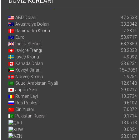
DÖVİZ KURLARI
ABD Doları
47.3533
Avustralya Doları
33.2342
Danimarka Kronu
7.2311
Euro
53.9717
İngiliz Sterlini
63.2359
İsviçre Frangı
58.2333
İsveç Kronu
4.9092
Kanada Doları
33.6234
Kuveyt Dinarı
154.7051
Norveç Kronu
4.9254
Suudi Arabistan Riyali
12.6148
Japon Yeni
29.0217
Rumen Leyi
10.3734
Rus Rublesi
0.6102
Çin Yuanı
7.0372
Pakistan Rupisi
0.1714
13.0613
0.0324
28.0107