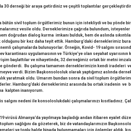
 30 derneği bir araya getirdiniz ve çeşitli toplantılar gerçekleştirdi
a bütün sivil toplum örgütlerimiz bunun için istekliydi ve bu yönde bir
malarımız vesile oldu. Derneklerimize çağrıda bulundum, isteyenler 
, hem doğrudan dialog kurma imkanı bulduk, hem de aslında sıkıntıla
k olduğunu bir kez daha teyit ettik. Hamburg’daki derneklerimiz bur
nemli çalışmalarda bulunuyorlar. Örneğin, Kovid- 19 salgını sırasın
ev karantinası uygulamasının ve Türkiye’ye olan seyahat uyarısının k
rişim başlattılar ve nihayetinde, 32 derneğimiz ortak bir metni imz
ne gönderdi.
Bu çalışma tamamen derneklerimizin kendi iradeleri ve
eyve verdi. Bizim Başkonsolosluk olarak yaptığımız aslında dernekl
alık yaratmak oldu. Umarım bundan sonra da sivil toplum örgütlerim
rler. Hamburg’daki derneklerimiz arasında bu ortak iradenin ve bi
na kalpten inanıyorum.
s salgını nedeni ile konsoloslukdaki çalışmalarınızı kısıtladınız. Ça
-19 virüsü Almanya’da yayılmaya başladığı andan itibaren eyalet düz
e, toplum sağlığını da gözeterek, biz de vatandaşlarımızın Başkonso
emeleri ve toplu halde binada bulunmamaları için önlemler aldık, kı