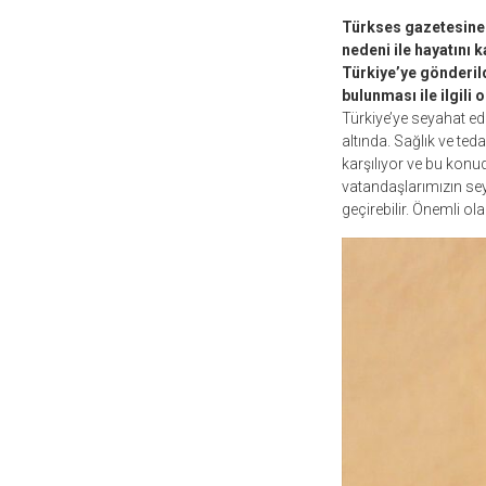
Türkses gazetesine 
nedeni ile hayatını 
Türkiye’ye gönderild
bulunması ile ilgili
Türkiye’ye seyahat ede
altında. Sağlık ve ted
karşılıyor ve bu konud
vatandaşlarımızın seya
geçirebilir. Önemli o