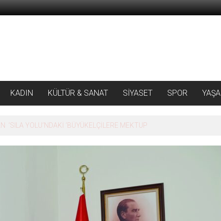
KADIN
KÜLTÜR & SANAT
SİYASET
SPOR
YAŞ
 ‘SILA YOLU’NDAKİ ’BÜYÜKELÇİLERE MEKTUP