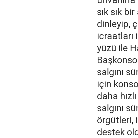
sık sık bir
dinleyip, 
icraatları
yüzü ile H
Başkonsol
salgını s
için konso
daha hızlı
salgını sü
örgütleri,
destek ol