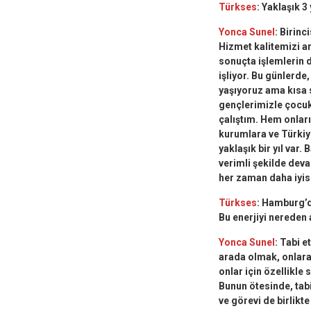
Türkses
: Yaklaşık 3
Yonca Sunel
: Birinc
Hizmet kalitemizi a
sonuçta işlemlerin d
işliyor. Bu günlerde
yaşıyoruz ama kısa 
gençlerimizle çocuk
çalıştım. Hem onları
kurumlara ve Türki
yaklaşık bir yıl var
verimli şekilde deva
her zaman daha iyisi 
Türkses
: Hamburg’d
Bu enerjiyi nereden 
Yonca Sunel
: Tabi e
arada olmak, onlara
onlar için özellikle
Bunun ötesinde, tab
ve görevi de birlikte