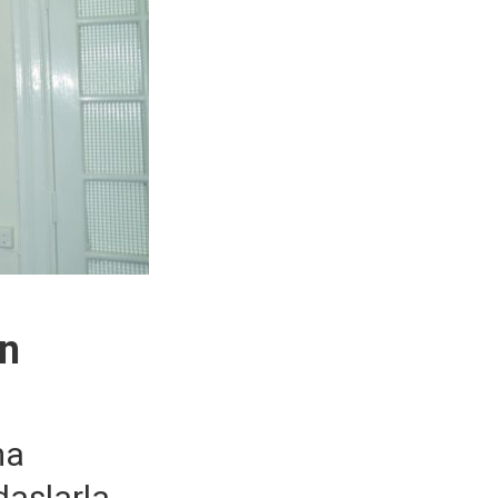
en
ma
daşlarla