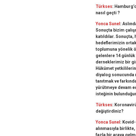
Türkses
: Hamburg’da
nasıl geçti ?
Yonca Sunel
: Aslınd
Sonuçta bizim çalış
katıldılar. Sonuçta
hedeflerimizin orta
toplumuna yönelik ö
gelenlere 14 günlük 
derneklerimiz bir gi
Hükümet yetkilileri
diyalog sonucunda m
tanıtmak ve farkınd
yürütmeye devam ede
isteğinin bulunduğu
Türkses
: Koronavirü
değiştirdiniz?
Yonca Sunel
: Kovid
alınmasıyla birlikt
fazla bir araya gelm