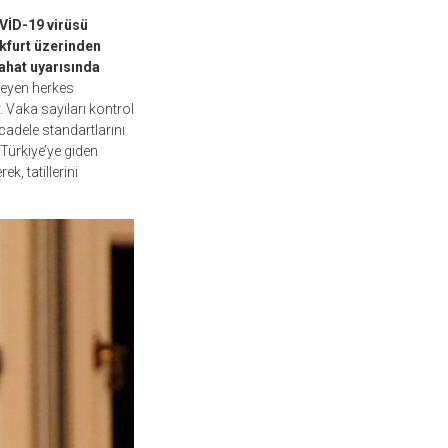
VİD-19 virüsü
kfurt üzerinden
yahat uyarısında
teyen herkes
. Vaka sayıları kontrol
ücadele standartlarını
 Türkiye’ye giden
k, tatillerini