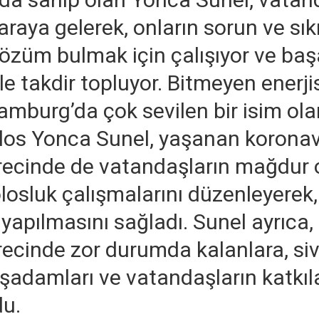
 araya gelerek, onların sorun ve sıkı
çözüm bulmak için çalışıyor ve başa
 ile takdir topluyor. Bitmeyen enerji
amburg’da çok sevilen bir isim ola
os Yonca Sunel, yaşanan koronav
ürecinde de vatandaşların mağdur
losluk çalışmalarını düzenleyerek,
 yapılmasını sağladı. Sunel ayrıca
recinde zor durumda kalanlara, siv
 işadamları ve vatandaşların katkıla
du.