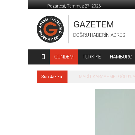
İçeriğe
Pazartesi, Temmuz 27, 2026
geç
GAZETEM
DOĞRU HABERİN ADRESİ
GÜNDEM
TÜRKİYE
HAMBURG
Son dakika:
MACİT KARAAHMETOĞLU’DAN