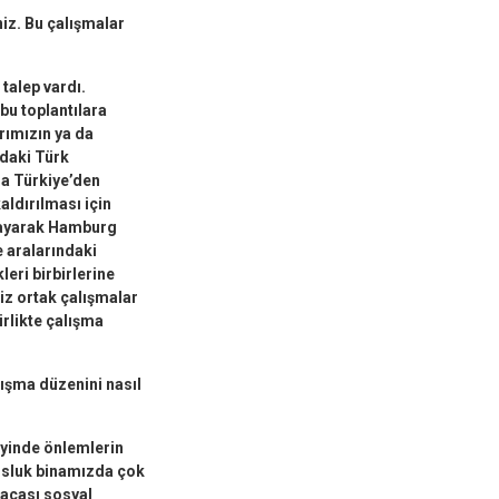
niz. Bu çalışmalar
 talep vardı.
bu toplantılara
rımızın ya da
adaki Türk
da Türkiye’den
aldırılması için
alayarak Hamburg
 aralarındaki
eri birbirlerine
iz ortak çalışmalar
rlikte çalışma
lışma düzenini nasıl
eyinde önlemlerin
losluk binamızda çok
sacası sosyal