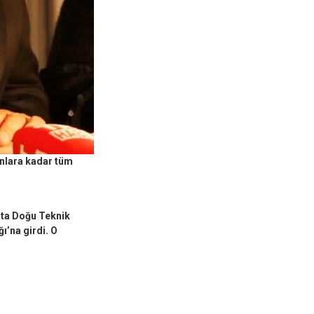
anlara kadar tüm
rta Doğu Teknik
ı’na girdi. O