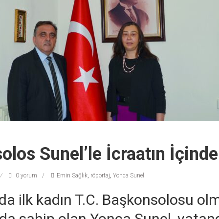
los Sunel’le İcraatın İçind
0 yorum
Emin Sağlık
,
röportaj
,
Yonca Sunel
a ilk kadın T.C. Başkonsolosu ol
da sahip olan Yonca Sunel, vatan