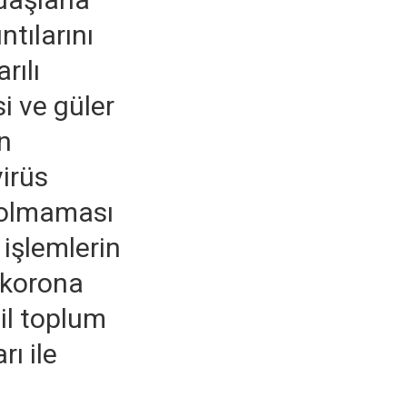
ntılarını
rılı
si ve güler
n
irüs
 olmaması
 işlemlerin
, korona
il toplum
rı ile