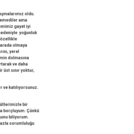
lışmalarımız oldu.
öremediler ama
emimiz gayet iyi
 nedeniyle yoğunluk
özellikle
r arada olmaya
ını, yerel
emin dolmasına
rtarak ve daha
 üst sınır yoktur,
r ve katılıyorsunuz.
ütlerimizle bir
za borçluyum. Çünkü
ğunu biliyorum.
 fazla sorumluluğu