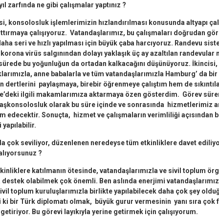
 yıl zarfında ne gibi çalışmalar yaptınız ?
isi, konsolosluk işlemlerimizin hızlandırılması konusunda altyapı ça
rttırmaya çalışıyoruz. Vatandaşlarımız, bu çalışmaları doğrudan g
aha seri ve hızlı yapılması için büyük çaba harcıyoruz. Randevu sist
, korona virüs salgınından dolayı yaklaşık üç ay azaltılan randevular
sürede bu yoğunluğun da ortadan kalkacağını düşünüyoruz. İkincisi, 
larımızla, anne babalarla ve tüm vatandaşlarımızla Hamburg’ da bi
n dertlerini paylaşmaya, birebir öğrenmeye çalıştım hem de sıkıntılar
ye’deki ilgili makamlarımıza aktarmaya özen gösterdim. Görev sür
. Başkonsolosluk olarak bu süre içinde ve sonrasında hizmetlerimiz a
m edecektir. Sonuçta, hizmet ve çalışmaların verimliliği açısından bir
yapılabilir.
a çok seviliyor, düzenlenen neredeyse tüm etkinliklere davet ediliyo
alıyorsunuz ?
tkinliklere katılmanın ötesinde, vatandaşlarımızla ve sivil toplum örg
 destek olabilmek çok önemli. Ben aslında enerjimi vatandaşlarımı
 sivil toplum kuruluşlarımızla birlikte yapılabilecek daha çok şey oldu
i ki bir Türk diplomatı olmak, büyük gurur vermesinin yanı sıra çok
 getiriyor. Bu görevi layıkıyla yerine getirmek için çalışıyorum.