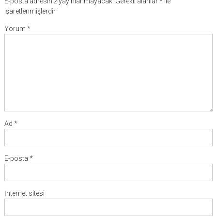
E-posta adresiniz yayınlanmayacak.
Gerekli alanlar
*
ile
işaretlenmişlerdir
Yorum
*
Ad
*
E-posta
*
İnternet sitesi