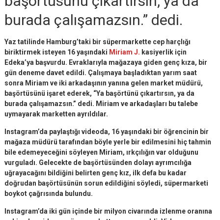
başörtüsünü çıkartırsın, ya da
burada çalışamazsın.” dedi.
Yaz tatilinde Hamburg’taki bir süpermarkette cep harçlığı
biriktirmek isteyen 16 yaşındaki
Miriam J.
kasiyerlik için
Edeka’ya başvurdu. Evraklarıyla mağazaya giden genç kıza, bir
gün deneme davet edildi. Çalışmaya başladıktan yarım saat
sonra Miriam ve iki arkadaşının yanına gelen market müdürü,
başörtüsünü işaret ederek, “Ya başörtünü çıkartırsın, ya da
burada çalışamazsın.” dedi. Miriam ve arkadaşları bu talebe
uymayarak marketten ayrıldılar.
Instagram’da paylaştığı videoda, 16 yaşındaki bir öğrencinin bir
mağaza müdürü tarafından böyle yerle bir edilmesini hiç tahmin
bile edemeyeceğini söyleyen Miriam, ırkçılığın var olduğunu
vurguladı. Gelecekte de başörtüsünden dolayı ayrımcılığa
uğrayacağını bildiğini belirten genç kız, ilk defa bu kadar
doğrudan başörtüsünün sorun edildiğini söyledi, süpermarketi
boykot çağrısında bulundu.
Instagram’da iki gün içinde bir milyon civarında izlenme oranına