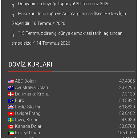
Dünyanın en büyüğü İspanya!
20 Temmuz 2026
Hukukun Üstünlüğü ve Adil Yargılanma İlkesi Herkes İçin
Geçerlidir!
16 Temmuz 2026
“15 Temmuz direnişi dünya demokrasi tarihi açısından
emsalsizdir”
14 Temmuz 2026
DÖVİZ KURLARI
ABD Doları
47.4305
Avustralya Doları
33.4295
Danimarka Kronu
7.3130
Euro
54.5822
İngiliz Sterlini
63.8830
İsviçre Frangı
58.8482
İsveç Kronu
4.9939
Kanada Doları
33.8768
Kuveyt Dinarı
155.0078