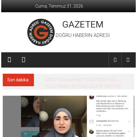
İçeriğe
Cuma, Temmuz 31, 2026
geç
GAZETEM
DOĞRU HABERİN ADRESİ
Son dakika:
MACİT KARAAHMETOĞLU’DAN ‘SILA
YOLU’NDAKİ ’BÜYÜKELÇİLERE MEKTUP