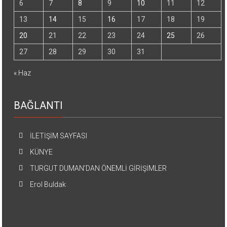
6
7
8
9
10
11
12
13
14
15
16
17
18
19
20
21
22
23
24
25
26
27
28
29
30
31
« Haz
BAĞLANTI
İLETİŞİM SAYFASI
KÜNYE
TURGUT DUMAN’DAN ÖNEMLİ GİRİŞİMLER
Erol Buldak