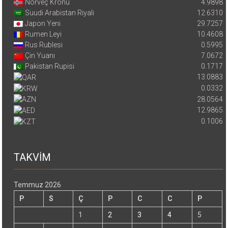
Norveç Kronu
4.9898
Suudi Arabistan Riyali
12.6310
Japon Yeni
29.7257
Rumen Leyi
10.4608
Rus Rublesi
0.5995
Çin Yuanı
7.0672
Pakistan Rupisi
0.1717
13.0883
0.0332
28.0564
12.9865
0.1006
TAKVİM
Temmuz 2026
P
S
Ç
P
C
C
P
1
2
3
4
5