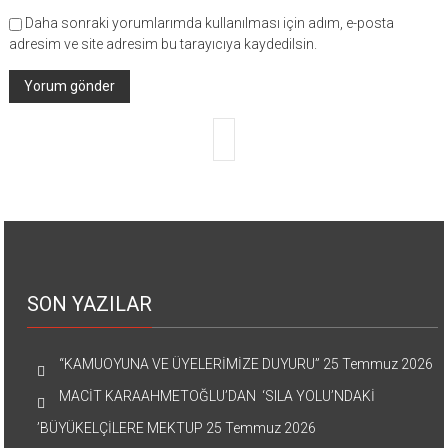
Daha sonraki yorumlarımda kullanılması için adım, e-posta
adresim ve site adresim bu tarayıcıya kaydedilsin.
SON YAZILAR
“KAMUOYUNA VE ÜYELERİMİZE DUYURU”
25 Temmuz 2026
MACİT KARAAHMETOĞLU’DAN ‘SILA YOLU’NDAKİ
’BÜYÜKELÇİLERE MEKTUP
25 Temmuz 2026