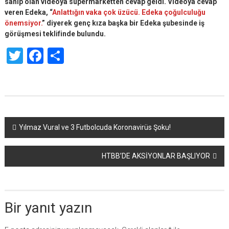
sahip olan videoya süpermarketten cevap geldi. Videoya cevap
veren Edeka, “
Anlattığın vaka çok üzücü. Edeka çoğulculuğu
önemsiyor.
” diyerek genç kıza başka bir Edeka şubesinde iş
görüşmesi teklifinde bulundu.
Twitter
Facebook
Share
Yazı
Yılmaz Vural ve 3 Futbolcuda Koronavirüs Şoku!
dolaşımı
HTBB’DE AKSİYONLAR BAŞLIYOR
Bir yanıt yazın