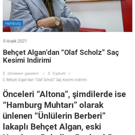
Hamburg
9 Aralık 2021
Behçet Algan’dan “Olaf Scholz” Saç
Kesimi Indirimi
Gönderen: gazetem
0 yorum
Behçet Algan'dan "Olaf Scholz" Saç Kesimi indirimi
Önceleri “Altona”, şimdilerde ise
“Hamburg Muhtarı” olarak
ünlenen “Ünlülerin Berberi”
lakaplı Behçet Algan, eski