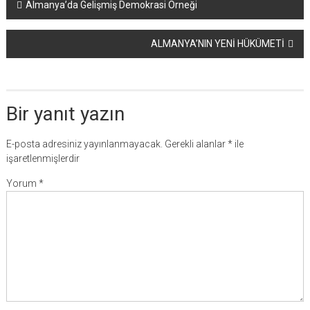
Yazı
Almanya’da Gelişmiş Demokrasi Örneği
dolaşımı
ALMANYA’NIN YENİ HÜKÜMETİ
Bir yanıt yazın
E-posta adresiniz yayınlanmayacak.
Gerekli alanlar
*
ile
işaretlenmişlerdir
Yorum
*