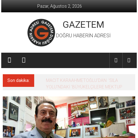
İçeriğe
Pazar, Ağustos 2, 2026
geç
GAZETEM
DOĞRU HABERİN ADRESİ
Son dakika:
MACİT KARAAHMETOĞLU’DAN ‘SILA
YOLU’NDAKİ ’BÜYÜKELÇİLERE MEKTUP