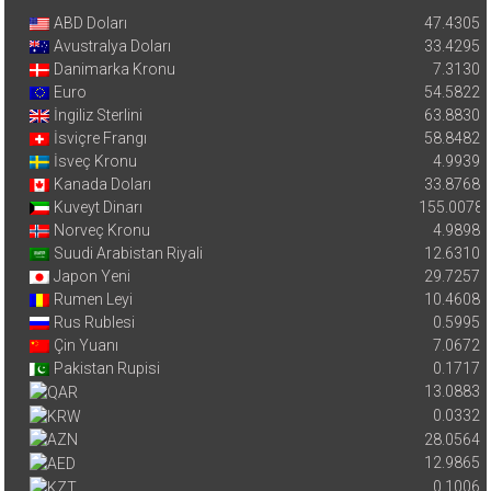
ABD Doları
47.4305
Avustralya Doları
33.4295
Danimarka Kronu
7.3130
Euro
54.5822
İngiliz Sterlini
63.8830
İsviçre Frangı
58.8482
İsveç Kronu
4.9939
Kanada Doları
33.8768
Kuveyt Dinarı
155.0078
Norveç Kronu
4.9898
Suudi Arabistan Riyali
12.6310
Japon Yeni
29.7257
Rumen Leyi
10.4608
Rus Rublesi
0.5995
Çin Yuanı
7.0672
Pakistan Rupisi
0.1717
13.0883
0.0332
28.0564
12.9865
0.1006