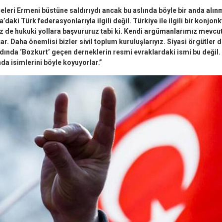
leri Ermeni büstüne saldırıydı ancak bu aslında böyle bir anda alınmı
daki Türk federasyonlarıyla ilgili değil. Türkiye ile ilgili bir konjonk
iz de hukuki yollara başvururuz tabi ki. Kendi argümanlarımız mevcu
kar. Daha önemlisi bizler sivil toplum kuruluşlarıyız. Siyasi örgütler d
Adında ‘Bozkurt’ geçen derneklerin resmi evraklardaki ismi bu değil
a isimlerini böyle koyuyorlar.”