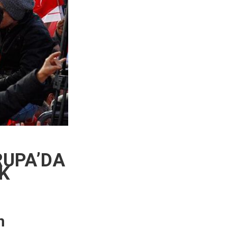
RUPA’DA
K
n