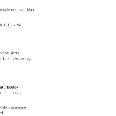
rkçülerin kullandıkları
başlanan
‘ülkü’
n görüşlerin
 Türk milletine uygun
tatürkçülük’
ı hedefledi ve
telik değerlerine
di.