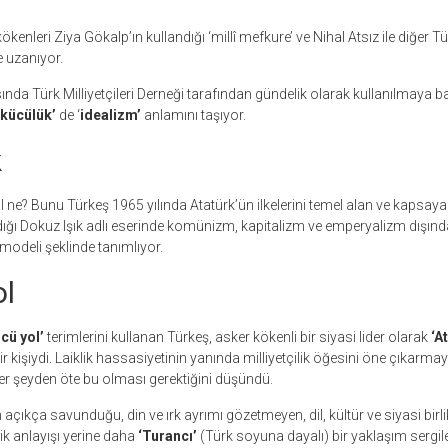
kenleri Ziya Gökalp’ın kullandığı ‘millî mefkure’ ve Nihal Atsız ile diğer Tü
e uzanıyor.
sında Türk Milliyetçileri Derneği tarafından gündelik olarak kullanılmaya 
lkücülük’
de ‘
idealizm’
anlamını taşıyor.
k
l ne? Bunu Türkeş 1965 yılında Atatürk’ün ilkelerini temel alan ve kapsaya
ğı Dokuz Işık adlı eserinde komünizm, kapitalizm ve emperyalizm dışında
modeli şeklinde tanımlıyor.
l
cü yol’
terimlerini kullanan Türkeş, asker kökenli bir siyasi lider olarak
‘A
 kişiydi. Laiklik hassasiyetinin yanında milliyetçilik öğesini öne çıkarmay
er şeyden öte bu olması gerektiğini düşündü.
açıkça savunduğu, din ve ırk ayrımı gözetmeyen, dil, kültür ve siyasi birlik
ik anlayışı yerine daha
‘Turancı’
(Türk soyuna dayalı) bir yaklaşım sergile