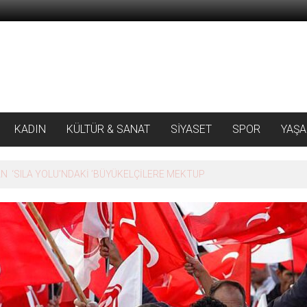
KADIN
KÜLTÜR & SANAT
SİYASET
SPOR
YAŞ
 ‘SILA YOLU’NDAKİ ’BÜYÜKELÇİLERE MEKTUP