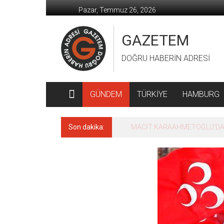
İçeriğe
Pazar, Temmuz 26, 2026
geç
GAZETEM
DOĞRU HABERİN ADRESİ
GÜNDEM
TÜRKİYE
HAMBURG
Son dakika:
MACİT KARAAHMETOĞLU’DAN