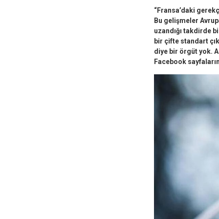
“Fransa’daki gerekçe
Bu gelişmeler Avrupa’
uzandığı takdirde b
bir çifte standart çı
diye bir örgüt yok. 
Facebook sayfalarınd