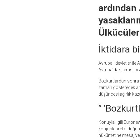
ardından 
yasaklanm
Ülkücüler 
İktidara b
Avrupalı devletler ile
Avrupa’daki temsilci v
Bozkurtlardan sonra s
zaman gösterecek anca
düşüncesi ağırlık kaz
” ‘Bozkurtl
Konuyla ilgili Euron
konjonkturel olduğunu
hükümetine mesaj ver