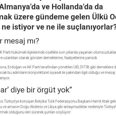
Almanya’da ve Hollanda’da da
ak üzere gündeme gelen Ülkü Oc
ne istiyor ve ne ile suçlanıyorlar
ir mesaj mı?
 AK Parti hükümeti ilişkilerinde özellikle son yıllarda yaşanan olumsuzluklar
e uzantıları olarak görülen derneklerine, faaliyetlerine yansıdı.
ıra, Erdoğan ve AK Parti tarafından yönetilen UID, DİTİB gibi derneklere d
k bu adımların konjonktürel siyaset ile yakından ilgili olduğu ve mesaj 
anıyor.
ar’ diye bir örgüt yok”
ews Türkçe’ye konuşan Belçika Türk Federasyonu Başkanı Hamit Atak ge
 ve amacın Doğu Akdeniz ve Libya gibi anlaşmazlıklar nedeniyle Türkiye’
mek olduğunu ileri sürerek şunları söylüyor: