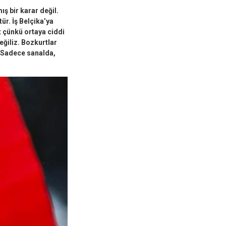
ş bir karar değil.
tür. İş Belçika’ya
t çünkü ortaya ciddi
eğiliz. Bozkurtlar
. Sadece sanalda,