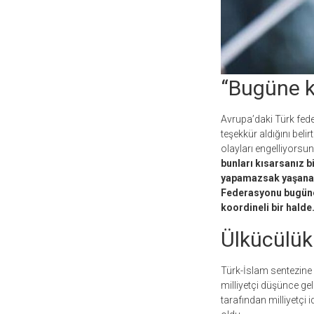
“Bugüne k
Avrupa’daki Türk feder
teşekkür aldığını beli
olayları engelliyorsun
bunları kısarsanız b
yapamazsak yaşanaca
Federasyonu bugüne k
koordineli bir halde
Ülkücülük
Türk-İslam sentezine
milliyetçi düşünce ge
tarafından milliyetçi i