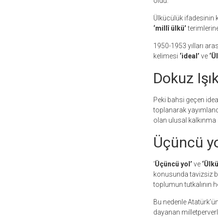
oldu.
Ülkücülük ifadesinin kö
‘millî ülkü’
terimlerin
1950-1953 yılları ara
kelimesi
‘ideal’
ve
‘Ü
Dokuz Işı
Peki bahsi geçen idea
toplanarak yayımlandı
olan ulusal kalkınma 
Üçüncü yo
‘
Üçüncü yol’
ve
‘Ülkü
konusunda tavizsiz bir
toplumun tutkalının h
Bu nedenle Atatürk’ün 
dayanan milletperverl