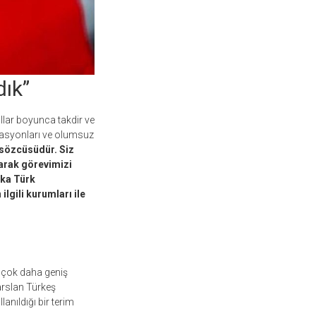
dık”
ıllar boyunca takdir ve
vakasyonları ve olumsuz
 sözcüsüdür. Siz
larak görevimizi
ika Türk
lgili kurumları ile
 çok daha geniş
arslan Türkeş
lanıldığı bir terim