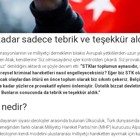
adar sadece tebrik ve teşekkür al
asyonlarının ve milliyetçi derneklerin bilakis Avrupalı yetkililerden uzun y
rten Atak, kendilerine ‘Siz olmasaydınız işler kontrolden çıkardı. Siz pro
uz” denildiğini aktardı ve şöyle devam etti:
“STKlar toplumun aynasıdır,
ireysel kriminal hareketleri nasıl engelleyeceksiniz? Eğer biz STK o
k olaylardan ötürü en önce toplum olarak biz sıkıntı çekeriz. Belç
adar yüzlerce provakatif eylemi önlemiştir. Üstelik bizzat devletin i
. Bunların sonucunda da tebrik ve teşekkür aldık.”
 nedir?
 dayanan siyasi ideolojiler arasında bulunan Ülkücülük, Türk dünyasında
leneğinden farklı olarak Milliyetçi Hareket Partisi’nin (MHP) kurucusu Alp
deolojinin kendi modelini uluslararası milliyetçi hareketten ayırmak için kul