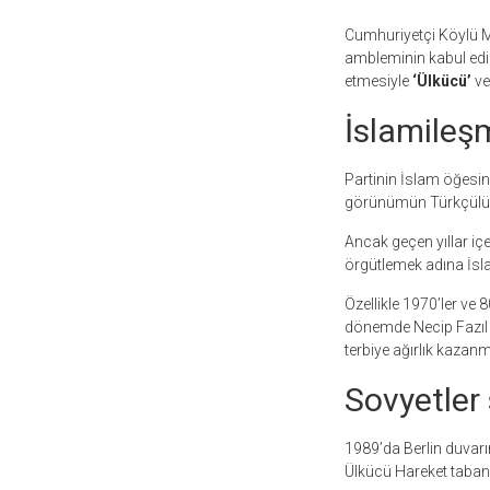
Cumhuriyetçi Köylü Mil
ambleminin kabul edi
etmesiyle
‘Ülkücü’
v
İslamileş
Partinin İslam öğesini
görünümün Türkçülük 
Ancak geçen yıllar iç
örgütlemek adına İsla
Özellikle 1970’ler ve
dönemde Necip Fazıl K
terbiye ağırlık kazan
Sovyetler
1989’da Berlin duvarı
Ülkücü Hareket tabanı