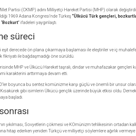
let Partisi (CKMP) adını Milliyetçi Hareket Partisi (MHP) olarak değiştirdiği
ldiği 1969 Adana Kongresi’nde Türkeş
“Ülkücü Türk gençleri, bozkurtl
e
‘Bozkurt’
ifadeleri yaygınlaştı.
me süreci
 eşit derecede ön plana çıkarmaya başlaması ile eleştiriler ve iç muhalefe
fikriyatı ile bağdaşmadığı öne sürüldü.
erisinde MHP ve Ülkücü Hareket taşralı, dindar ve muhafazakar gençleri
mi karakterini arttırmaya devam etti.
 80’ler boyunca bu sentez komünizme karşı güçlü ve önemli bir unsur olarak
ısakürek gibi isimlerin Ülkücü gençlik üzerinde büyük etkisi oldu. Dernek
maya başladı.
 sonrası
nın yıkılması, Sovyetlerin çökmesi ve KOmünizm tehlikesinin ortadan kalkm
na hitap ederken yeniden Türkçü ve milliyetçi söylemlere ağırlık vermeye 