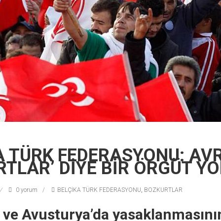
A TÜRK FEDERASYONU: AV
RTLAR’ DİYE BİR ÖRGÜT YO
0 yorum
BELÇİKA TÜRK FEDERASYONU
,
BOZKURTLAR
 ve Avusturya’da yasaklanmasını