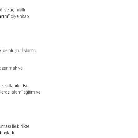
 ve üç hilalli
arım”
diye hitap
t de oluştu. İslamcı
 kazanmak ve
 kullanıldı. Bu
lerde İslamî eğitim ve
ası ile birlikte
başladı.