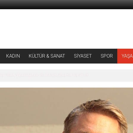
KADIN
KÜLTÜR & SANAT
SİYASET
SPOR
YAŞ
 ‘SILA YOLU’NDAKİ ’BÜYÜKELÇİLERE MEKTUP