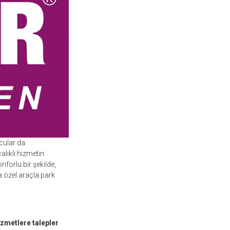
lcular da
lıklı hizmetin
forlu bir şekilde,
ca özel araçla park
izmetlere talepler