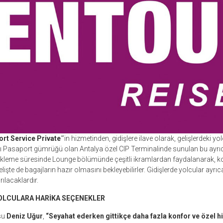
ort Service Private
“’in hizmetinden, gidişlere ilave olarak, gelişlerdeki yo
ı Pasaport gümrüğü olan Antalya özel CIP Terminalinde sunulan bu ayrıca
bekleme süresinde Lounge bölümünde çeşitli ikramlardan faydalanarak, kon
elişte de bagajların hazır olmasını bekleyebilirler. Gidişlerde yolcular ayrı
rılacaklardır.
OLCULARA HARİKA SEÇENEKLER
su
Deniz Uğur
,
“Seyahat ederken gittikçe daha fazla konfor ve özel h