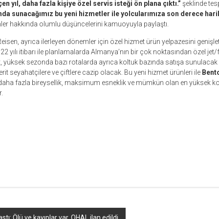
en yıl, daha fazla kişiye özel servis isteği ön plana çıktı.”
şeklinde tes
nda sunacağımız bu yeni hizmetler ile yolcularımıza son derece har
nler hakkında olumlu düşüncelerini kamuoyuyla paylaştı.
isen, ayrıca ilerleyen dönemler için özel hizmet ürün yelpazesini genişle
 yılı itibarı ile planlamalarda Almanya’nın bir çok noktasından özel jet/fu
 yüksek sezonda bazı rotalarda ayrıca koltuk bazında satışa sunulacak v
erit seyahatçilere ve çiftlere cazip olacak. Bu yeni hizmet ürünleri ile
Bent
 daha fazla bireysellik, maksimum esneklik ve mümkün olan en yüksek kon
.
r
ebook
hare
stı: Ölü ve kayıplar var, OHAL ilan edildi