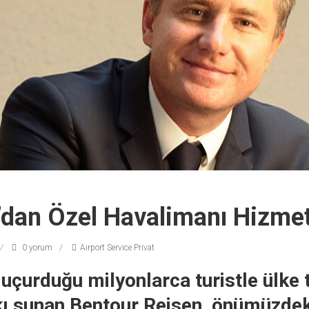
’dan Özel Havalimanı Hizmet
0 yorum
Airport Service Privat
 uçurduğu milyonlarca turistle ülke 
kı sunan Bentour Reisen, önümüzdek