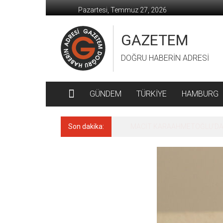
İçeriğe
Pazartesi, Temmuz 27, 2026
geç
GAZETEM
DOĞRU HABERİN ADRESİ
GÜNDEM
TÜRKİYE
HAMBURG
Son dakika:
MACİT KARAAHMETOĞLU’DAN