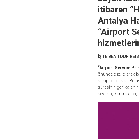
itibaren “H
Antalya Ha
“Airport S
hizmetleri
İŞTE BENTOUR REI
“Airport Service P
önünde özel olarak ka
sahip olacaklar. Bu a
süresinin geri kalanı
keyfini çıkararak geçir