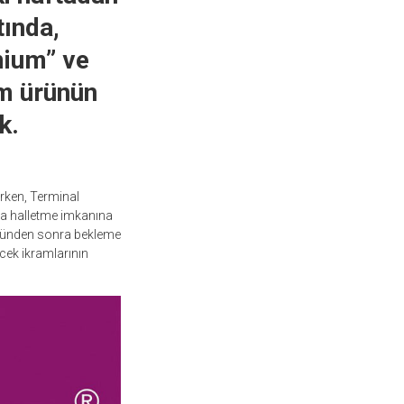
tında,
mium” ve
um ürünün
k.
erken, Terminal
ca halletme imkanına
rolünden sonra bekleme
cek ikramlarının