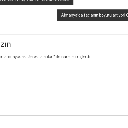
Almanya’da facianın boyutu artıyor! Ö
azın
yınlanmayacak.
Gerekli alanlar
*
ile işaretlenmişlerdir