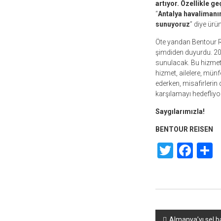
artıyor. Özellikle geç
“
Antalya havalimanı
sunuyoruz
” diye ürü
Öte yandan Bentour Re
şimdiden duyurdu. 2022
sunulacak. Bu hizmet,
hizmet, ailelere, münf
ederken, misafirlerin
karşılamayı hedefliyor
Saygılarımızla!
BENTOUR REISEN
Twitte
Fac
S
Yazı
Almanya’yı sel ba