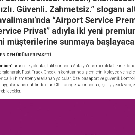
ızlı. Güvenli. Zahmetsiz.” sloganı al
valimanı’nda “Airport Service Pre
ervice Privat” adıyla iki yeni premi
ni müşterilerine sunmaya başlayaca
SEN’DEN ÜRÜNLER PAKETİ
remium
” ürünü ile yolcular, tatil sonunda Antalya’dan memleketlerine dön
rşılanarak, Fast-Track-Check-in kontuarında işlemlerini kolayca ve hızlı
yrıcalıklı hizmetten yararlanan yolcular, özel pasaport ve güvenlik kont
nı uygulamanın dahilinde olan CIP Lounge salonunda çeşitli yiyecek ve içe
ebilecekler.