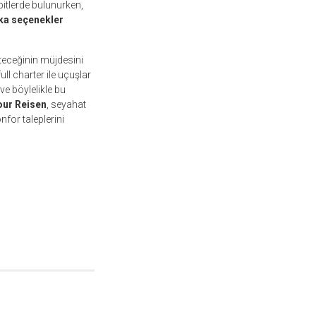
pitlerde bulunurken,
ika seçenekler
teceğinin müjdesini
ll charter ile uçuşlar
e böylelikle bu
our Reisen
, seyahat
for taleplerini