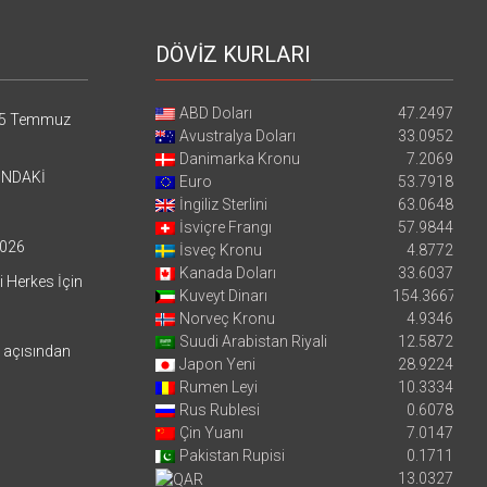
DÖVİZ KURLARI
ABD Doları
47.2497
5 Temmuz
Avustralya Doları
33.0952
Danimarka Kronu
7.2069
’NDAKİ
Euro
53.7918
İngiliz Sterlini
63.0648
İsviçre Frangı
57.9844
026
İsveç Kronu
4.8772
Kanada Doları
33.6037
i Herkes İçin
Kuveyt Dinarı
154.3667
Norveç Kronu
4.9346
Suudi Arabistan Riyali
12.5872
i açısından
Japon Yeni
28.9224
Rumen Leyi
10.3334
Rus Rublesi
0.6078
Çin Yuanı
7.0147
Pakistan Rupisi
0.1711
13.0327