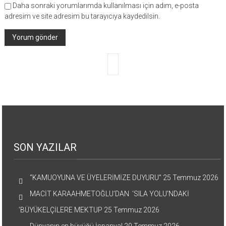
Daha sonraki yorumlarımda kullanılması için adım, e-posta
adresim ve site adresim bu tarayıcıya kaydedilsin.
SON YAZILAR
“KAMUOYUNA VE ÜYELERİMİZE DUYURU”
25 Temmuz 2026
MACİT KARAAHMETOĞLU’DAN ‘SILA YOLU’NDAKİ
’BÜYÜKELÇİLERE MEKTUP
25 Temmuz 2026