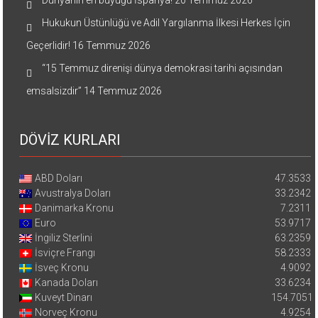
Dünyanın en büyüğü İspanya!
20 Temmuz 2026
Hukukun Üstünlüğü ve Adil Yargılanma İlkesi Herkes İçin
Geçerlidir!
16 Temmuz 2026
“15 Temmuz direnişi dünya demokrasi tarihi açısından
emsalsizdir”
14 Temmuz 2026
DÖVİZ KURLARI
ABD Doları
47.3533
Avustralya Doları
33.2342
Danimarka Kronu
7.2311
Euro
53.9717
İngiliz Sterlini
63.2359
İsviçre Frangı
58.2333
İsveç Kronu
4.9092
Kanada Doları
33.6234
Kuveyt Dinarı
154.7051
Norveç Kronu
4.9254