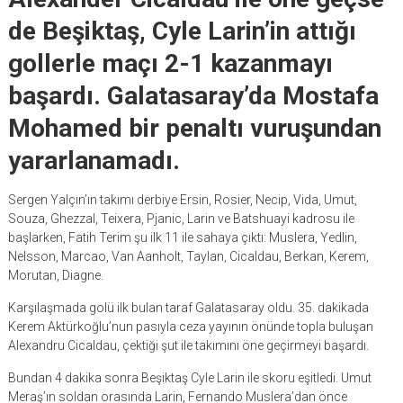
de Beşiktaş, Cyle Larin’in attığı
gollerle maçı 2-1 kazanmayı
başardı. Galatasaray’da Mostafa
Mohamed bir penaltı vuruşundan
yararlanamadı.
Sergen Yalçın’ın takımı derbiye Ersin, Rosier, Necip, Vida, Umut,
Souza, Ghezzal, Teixera, Pjanic, Larin ve Batshuayi kadrosu ile
başlarken, Fatih Terim şu ilk 11 ile sahaya çıktı: Muslera, Yedlin,
Nelsson, Marcao, Van Aanholt, Taylan, Cicaldau, Berkan, Kerem,
Morutan, Diagne.
Karşılaşmada golü ilk bulan taraf Galatasaray oldu. 35. dakikada
Kerem Aktürkoğlu’nun pasıyla ceza yayının önünde topla buluşan
Alexandru Cicaldau, çektiği şut ile takımını öne geçirmeyi başardı.
Bundan 4 dakika sonra Beşiktaş Cyle Larin ile skoru eşitledi. Umut
Meraş’ın soldan orasında Larin, Fernando Muslera’dan önce