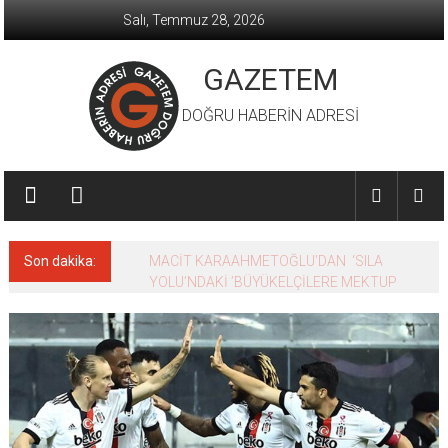
İçeriğe
Salı, Temmuz 28, 2026
geç
GAZETEM
DOĞRU HABERİN ADRESİ
Son dakika:
MACİT KARAAHMETOĞLU’DAN ‘SILA
YOLU’NDAKİ ’BÜYÜKELÇİLERE MEKTUP