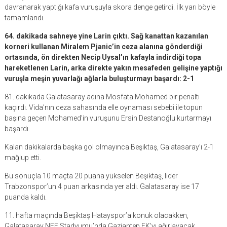
davranarak yaptığı kafa vuruşuyla skora denge getirdi. İlk yarı böyle
tamamlandı.
64. dakikada sahneye yine Larin çıktı. Sağ kanattan kazanılan
korneri kullanan Miralem Pjanic’in ceza alanına gönderdiği
ortasında, ön direkten Necip Uysal’ın kafayla indirdiği topa
hareketlenen Larin, arka direkte yakın mesafeden gelişine yaptığı
vuruşla meşin yuvarlağı ağlarla buluşturmayı başardı: 2-1
81. dakikada Galatasaray adına Mosfata Mohamed bir penaltı
kaçırdı. Vida’nın ceza sahasında elle oynaması sebebi ile topun
başına geçen Mohamed’in vuruşunu Ersin Destanoğlu kurtarmayı
başardı.
Kalan dakikalarda başka gol olmayınca Beşiktaş, Galatasaray’ı 2-1
mağlup etti.
Bu sonuçla 10 maçta 20 puana yükselen Beşiktaş, lider
Trabzonspor’un 4 puan arkasında yer aldı. Galatasaray ise 17
puanda kaldı.
11. hafta maçında Beşiktaş Hatayspor’a konuk olacakken,
Galatasaray NEF Stadyumu’nda Gaziantep FK’yı ağırlayacak.