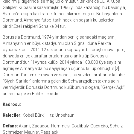
kaldırmış, diğerinde ise mağlup olmuştur. Bir kere de UEFA Kupa
Galipleri Kupası’nı kazanmıştır. 1966 yılında kazandığı bu başarıyla,
Avrupa’da kupa kaldıran ilk futbol takımı olmuştur. Bu başarılarla
Dortmund, Almanya futbol tarihindeki en başarılı kulüplerden
biridir.Ezeli rakipleri Schalke 04 tür.
Borussia Dortmund, 1974 yılından beri iç sahadaki maçlarını,
Almanya’nın en büyük stadyumu olan Sıgnal Iduna Park’ta
oynamaktadır. 2011-12 sezonunu kapsayan bir araştırmaya göre,
dünyada en çok taraftar ortalaması olan kulüp Borussia
Dortmund’dur.[1] Ayrıca kulüp, 2014 yılında 100.000 üye sayısını
aşmış ve Almanya’da bu sayıyı aşan üçüncü kulüp olmuştur.[2]
Dortmund’un renkleri siyah ve sarıdır, bu yüzden taraftarlar kulübe
“Siyah-Sarılılar” anlamına gelen die Schwarzgelben takma adını
vermişlerdir. Borussia Dortmund kulübünün sloganı, “Gerçek Aşk”
anlamına gelen Echte Liebe’dir.
Kadrosu:
Kaleciler:
Kobeli Bürki, Hitz, Unbehaun
Defans:
Akanji, Zagadou, Hummels, Coulibaly, Guerreiro, Schulz,
Schmelzer, Meunier, Passlack