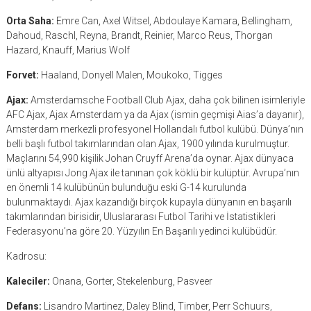
Orta Saha:
Emre Can, Axel Witsel, Abdoulaye Kamara, Bellingham,
Dahoud, Raschl, Reyna, Brandt, Reinier, Marco Reus, Thorgan
Hazard, Knauff, Marius Wolf
Forvet:
Haaland, Donyell Malen, Moukoko, Tigges
Ajax:
Amsterdamsche Football Club Ajax, daha çok bilinen isimleriyle
AFC Ajax, Ajax Amsterdam ya da Ajax (ismin geçmişi Aias’a dayanır),
Amsterdam merkezli profesyonel Hollandalı futbol kulübü. Dünya’nın
belli başlı futbol takımlarından olan Ajax, 1900 yılında kurulmuştur.
Maçlarını 54,990 kişilik Johan Cruyff Arena’da oynar. Ajax dünyaca
ünlü altyapısı Jong Ajax ile tanınan çok köklü bir kulüptür. Avrupa’nın
en önemli 14 kulübünün bulunduğu eski G-14 kurulunda
bulunmaktaydı. Ajax kazandığı birçok kupayla dünyanın en başarılı
takımlarından birisidir, Uluslararası Futbol Tarihi ve İstatistikleri
Federasyonu’na göre 20. Yüzyılın En Başarılı yedinci kulübüdür.
Kadrosu:
Kaleciler:
Onana, Gorter, Stekelenburg, Pasveer
Defans:
Lisandro Martinez, Daley Blind, Timber, Perr Schuurs,