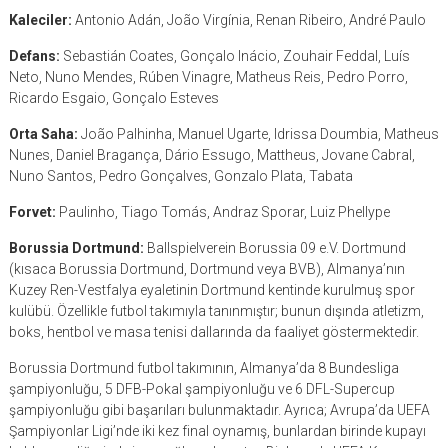
Kaleciler:
Antonio Adán, João Virgínia, Renan Ribeiro, André Paulo
Defans:
Sebastián Coates, Gonçalo Inácio, Zouhair Feddal, Luís
Neto, Nuno Mendes, Rúben Vinagre, Matheus Reis, Pedro Porro,
Ricardo Esgaio, Gonçalo Esteves
Orta Saha:
João Palhinha, Manuel Ugarte, Idrissa Doumbia, Matheus
Nunes, Daniel Bragança, Dário Essugo, Mattheus, Jovane Cabral,
Nuno Santos, Pedro Gonçalves, Gonzalo Plata, Tabata
Forvet:
Paulinho, Tiago Tomás, Andraz Sporar, Luiz Phellype
Borussia Dortmund:
Ballspielverein Borussia 09 e.V. Dortmund
(kısaca Borussia Dortmund, Dortmund veya BVB), Almanya’nın
Kuzey Ren-Vestfalya eyaletinin Dortmund kentinde kurulmuş spor
kulübü. Özellikle futbol takımıyla tanınmıştır; bunun dışında atletizm,
boks, hentbol ve masa tenisi dallarında da faaliyet göstermektedir.
Borussia Dortmund futbol takımının, Almanya’da 8 Bundesliga
şampiyonluğu, 5 DFB-Pokal şampiyonluğu ve 6 DFL-Supercup
şampiyonluğu gibi başarıları bulunmaktadır. Ayrıca; Avrupa’da UEFA
Şampiyonlar Ligi’nde iki kez final oynamış, bunlardan birinde kupayı