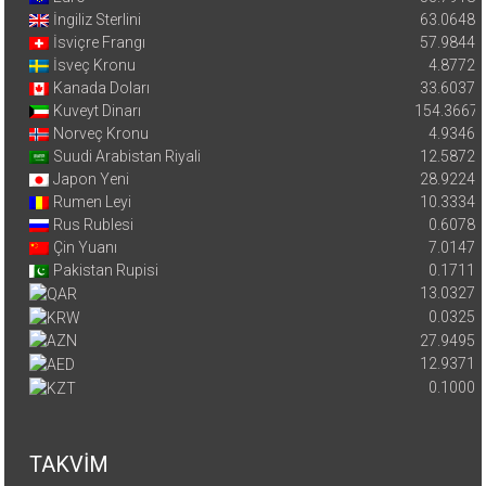
İngiliz Sterlini
63.0648
İsviçre Frangı
57.9844
İsveç Kronu
4.8772
Kanada Doları
33.6037
Kuveyt Dinarı
154.3667
Norveç Kronu
4.9346
Suudi Arabistan Riyali
12.5872
Japon Yeni
28.9224
Rumen Leyi
10.3334
Rus Rublesi
0.6078
Çin Yuanı
7.0147
Pakistan Rupisi
0.1711
13.0327
0.0325
27.9495
12.9371
0.1000
TAKVİM