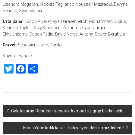
Lisandro Magallán, Nicolás Tagliafico,Noussair Mazraoui, Devyne
Rensch, Sean Klaiber
Orta Saha:
Edson Álvarez,Ryan Gravenberch, Mohammed Kudus,
Kenneth Taylor, Davy Klaassen, Zakaria Labyad, Jurgen
Ekkelenkamp, Dusan Tadic, David Neres, Antony, Steven Berghuis
Forvet:
Sébastien Haller, Danilo
Kaynak: Fanatik
Twitter
Facebook
Share
Yazı
Galatasaray, Randers’ı yenerek Avrupa Ligi grup biletini aldı
dolaşımı
Fransa’dan kritik karar: Türkiye yeniden kırmızı listede