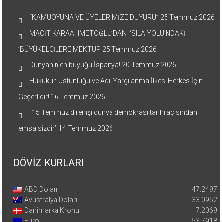
“KAMUOYUNA VE ÜYELERİMİZE DUYURU”
25 Temmuz 2026
MACİT KARAAHMETOĞLU’DAN ‘SILA YOLU’NDAKİ
’BÜYÜKELÇİLERE MEKTUP
25 Temmuz 2026
Dünyanın en büyüğü İspanya!
20 Temmuz 2026
Hukukun Üstünlüğü ve Adil Yargılanma İlkesi Herkes İçin
Geçerlidir!
16 Temmuz 2026
“15 Temmuz direnişi dünya demokrasi tarihi açısından
emsalsizdir”
14 Temmuz 2026
DÖVİZ KURLARI
ABD Doları
47.2497
Avustralya Doları
33.0952
Danimarka Kronu
7.2069
Euro
53.7918