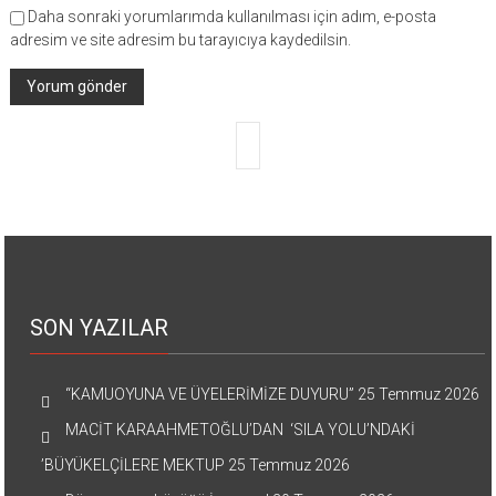
Daha sonraki yorumlarımda kullanılması için adım, e-posta
adresim ve site adresim bu tarayıcıya kaydedilsin.
SON YAZILAR
“KAMUOYUNA VE ÜYELERİMİZE DUYURU”
25 Temmuz 2026
MACİT KARAAHMETOĞLU’DAN ‘SILA YOLU’NDAKİ
’BÜYÜKELÇİLERE MEKTUP
25 Temmuz 2026