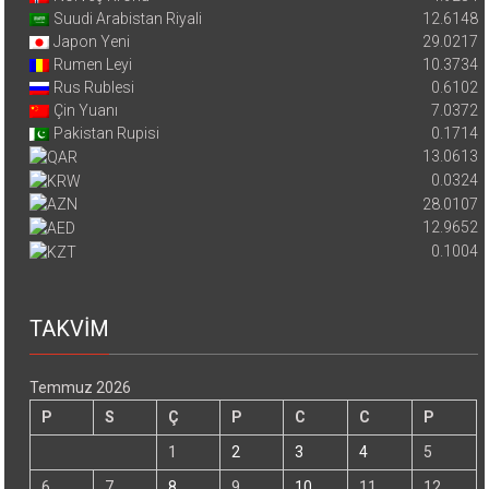
Suudi Arabistan Riyali
12.6148
Japon Yeni
29.0217
Rumen Leyi
10.3734
Rus Rublesi
0.6102
Çin Yuanı
7.0372
Pakistan Rupisi
0.1714
13.0613
0.0324
28.0107
12.9652
0.1004
TAKVİM
Temmuz 2026
P
S
Ç
P
C
C
P
1
2
3
4
5
6
7
8
9
10
11
12