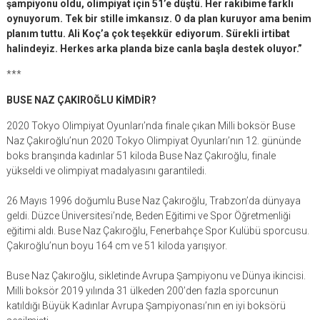
şampiyonu oldu, olimpiyat için 51’e düştü. Her rakibime farklı
oynuyorum. Tek bir stille imkansız. O da plan kuruyor ama benim
planım tuttu. Ali Koç’a çok teşekkür ediyorum. Sürekli irtibat
halindeyiz. Herkes arka planda bize canla başla destek oluyor.”
***
BUSE NAZ ÇAKIROĞLU KİMDİR?
2020 Tokyo Olimpiyat Oyunları’nda finale çıkan Milli boksör Buse
Naz Çakıroğlu’nun 2020 Tokyo Olimpiyat Oyunları’nın 12. gününde
boks branşında kadınlar 51 kiloda Buse Naz Çakıroğlu, finale
yükseldi ve olimpiyat madalyasını garantiledi.
26 Mayıs 1996 doğumlu Buse Naz Çakıroğlu, Trabzon’da dünyaya
geldi. Düzce Üniversitesi’nde, Beden Eğitimi ve Spor Öğretmenliği
eğitimi aldı. Buse Naz Çakıroğlu, Fenerbahçe Spor Kulübü sporcusu.
Çakıroğlu’nun boyu 164 cm ve 51 kiloda yarışıyor.
Buse Naz Çakıroğlu, s
ikletinde Avrupa Şampiyonu ve Dünya ikincisi.
Milli boksör 2019 yılında 31 ülkeden 200’den fazla sporcunun
katıldığı Büyük Kadınlar Avrupa Şampiyonası’nın en iyi boksörü