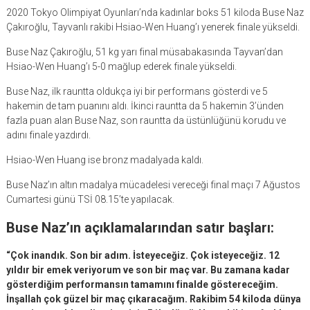
2020 Tokyo Olimpiyat Oyunları’nda kadınlar boks 51 kiloda Buse Naz
Çakıroğlu, Tayvanlı rakibi Hsiao-Wen Huang’ı yenerek finale yükseldi.
Buse Naz Çakıroğlu, 51 kg yarı final müsabakasında Tayvan’dan
Hsiao-Wen Huang’ı 5-0 mağlup ederek finale yükseldi.
Buse Naz, ilk rauntta oldukça iyi bir performans gösterdi ve 5
hakemin de tam puanını aldı. İkinci rauntta da 5 hakemin 3’ünden
fazla puan alan Buse Naz, son rauntta da üstünlüğünü korudu ve
adını finale yazdırdı.
Hsiao-Wen Huang ise bronz madalyada kaldı.
Buse Naz’ın altın madalya mücadelesi vereceği final maçı 7 Ağustos
Cumartesi günü TSİ 08.15’te yapılacak.
Buse Naz’ın açıklamalarından satır başları:
“Çok inandık. Son bir adım. İsteyeceğiz. Çok isteyeceğiz. 12
yıldır bir emek veriyorum ve son bir maç var. Bu zamana kadar
gösterdiğim performansın tamamını finalde göstereceğim.
İnşallah çok güzel bir maç çıkaracağım. Rakibim 54 kiloda dünya