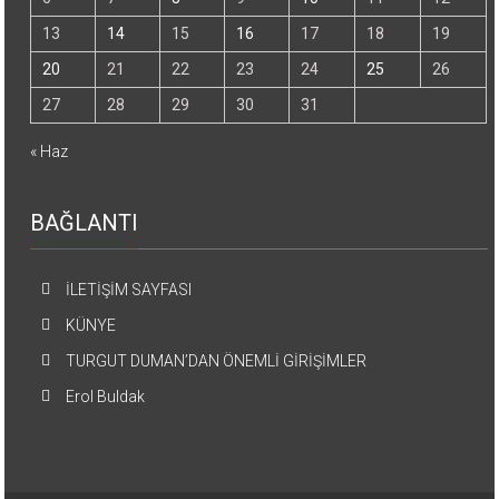
13
14
15
16
17
18
19
20
21
22
23
24
25
26
27
28
29
30
31
« Haz
BAĞLANTI
İLETİŞİM SAYFASI
KÜNYE
TURGUT DUMAN’DAN ÖNEMLİ GİRİŞİMLER
Erol Buldak