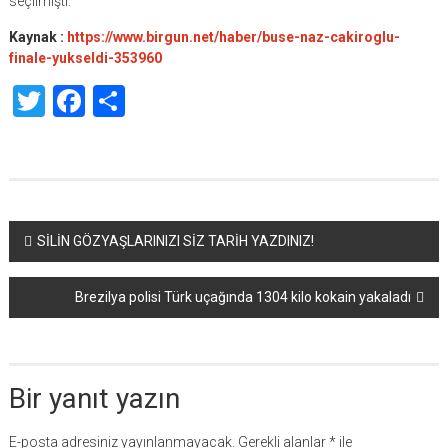
seçilmişti.
Kaynak :
https://www.birgun.net/haber/buse-naz-cakiroglu-
finale-yukseldi-353960
Twitter
Facebook
Share
Yazı
SİLİN GÖZYAŞLARINIZI SİZ TARİH YAZDINIZ!
dolaşımı
Brezilya polisi Türk uçağında 1304 kilo kokain yakaladı
Bir yanıt yazın
E-posta adresiniz yayınlanmayacak.
Gerekli alanlar
*
ile