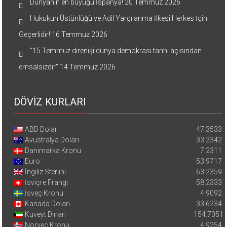
Dünyanın en büyüğü İspanya!
20 Temmuz 2026
Hukukun Üstünlüğü ve Adil Yargılanma İlkesi Herkes İçin
Geçerlidir!
16 Temmuz 2026
“15 Temmuz direnişi dünya demokrasi tarihi açısından
emsalsizdir”
14 Temmuz 2026
DÖVİZ KURLARI
ABD Doları
47.3533
Avustralya Doları
33.2342
Danimarka Kronu
7.2311
Euro
53.9717
İngiliz Sterlini
63.2359
İsviçre Frangı
58.2333
İsveç Kronu
4.9092
Kanada Doları
33.6234
Kuveyt Dinarı
154.7051
Norveç Kronu
4.9254