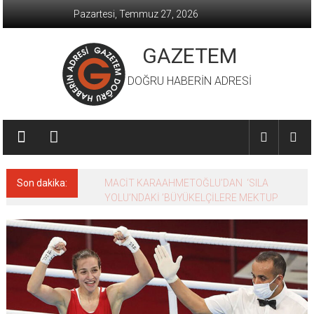
İçeriğe
Pazartesi, Temmuz 27, 2026
geç
GAZETEM
DOĞRU HABERİN ADRESİ
Son dakika:
MACİT KARAAHMETOĞLU’DAN ‘SILA
YOLU’NDAKİ ’BÜYÜKELÇİLERE MEKTUP