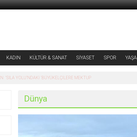
KADIN
KÜLTÜR & SANAT
SİYASET
SPOR
YAŞ
 ‘SILA YOLU’NDAKİ ’BÜYÜKELÇİLERE MEKTUP
Dünya