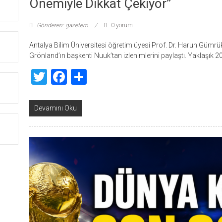
Önemiyle Dikkat Çekiyor”
Gönderen: gazetem
0 yorum
Antalya Bilim Üniversitesi öğretim üyesi Prof. Dr. Harun Güm
Grönland’ın başkenti Nuuk’tan izlenimlerini paylaştı. Yaklaşık 
Twitter
Facebook
Share
Devamını Oku