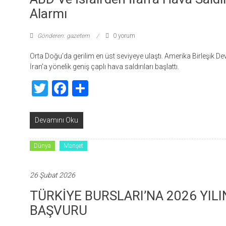
Alarmı
Gönderen: gazetem
0 yorum
Orta Doğu’da gerilim en üst seviyeye ulaştı. Amerika Birleşik Dev
İran’a yönelik geniş çaplı hava saldırıları başlattı.
Twitter
Facebook
Share
Devamını Oku
Dünya
Manşet
26 Şubat 2026
TÜRKİYE BURSLARI’NA 2026 YILI
BAŞVURU