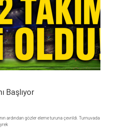
ı Başlıyor
 ardından gözler eleme turuna çevrildi. Turnuvada
eyrek