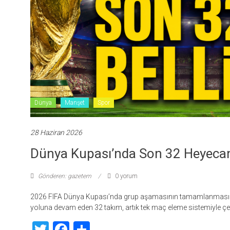
Dünya
Manşet
Spor
28 Haziran 2026
Dünya Kupası’nda Son 32 Heyecan
Gönderen: gazetem
0 yorum
2026 FIFA Dünya Kupası’nda grup aşamasının tamamlanmasının
yoluna devam eden 32 takım, artık tek maç eleme sistemiyle ç
Twitter
Facebook
Share