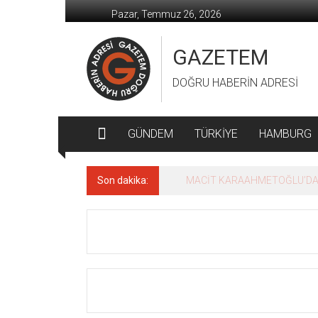
İçeriğe
Pazar, Temmuz 26, 2026
geç
GAZETEM
DOĞRU HABERİN ADRESİ
GÜNDEM
TÜRKİYE
HAMBURG
Son dakika:
MACİT KARAAHMETOĞLU’DAN