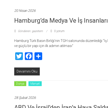
20 Nisan 2026
Hamburg’da Medya Ve İş Insanları
Gönderen: gazetem
0 yorum
Hamburg Türk Basın Birliği’nin TGH salonunda düzenlediği “İş D
ve güçlü bir yapı için ilk adımın atılması”
Twitter
Facebook
Share
Devamını Oku
Dünya
Manşet
28 Şubat 2026
ABD Ve İsrail’den İran’a Hava Sald