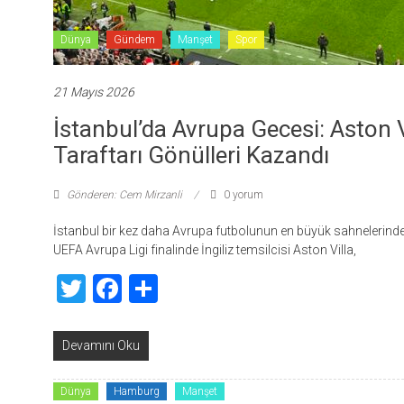
Dünya
Gündem
Manşet
Spor
21 Mayıs 2026
İstanbul’da Avrupa Gecesi: Aston 
Taraftarı Gönülleri Kazandı
Gönderen: Cem Mirzanli
0 yorum
İstanbul bir kez daha Avrupa futbolunun en büyük sahnelerinden
UEFA Avrupa Ligi finalinde İngiliz temsilcisi Aston Villa,
Twitter
Facebook
Share
Devamını Oku
Dünya
Hamburg
Manşet