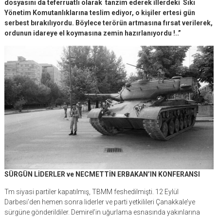
dosyasını da teferruatlı olarak tanzim ederek illerdeki Sıkı
Yönetim Komutanlıklarına teslim ediyor, o kişiler ertesi gün
serbest bırakılıyordu. Böylece terörün artmasına fırsat verilerek,
ordunun idareye el koymasına zemin hazırlanıyordu !..”
SÜRGÜN LİDERLER ve NECMETTİN ERBAKAN’IN KONFERANSI
Tm siyasi partiler kapatılmış, TBMM feshedilmişti. 12 Eylül
Darbesi’den hemen sonra liderler ve parti yetkilileri Çanakkale’ye
sürgüne gönderildiler. Demirel’in uğurlama esnasında yakınlarına