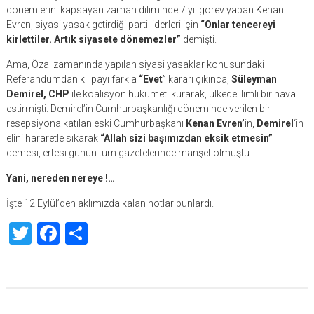
dönemlerini kapsayan zaman diliminde 7 yıl görev yapan Kenan
Evren, siyasi yasak getirdiği parti liderleri için
“Onlar tencereyi
kirlettiler. Artık siyasete dönemezler”
demişti.
Ama, Özal zamanında yapılan siyasi yasaklar konusundaki
Referandumdan kıl payı farkla
“Evet
” kararı çıkınca,
Süleyman
Demirel, CHP
ile koalisyon hükümeti kurarak, ülkede ılımlı bir hava
estirmişti. Demirel’in Cumhurbaşkanlığı döneminde verilen bir
resepsiyona katılan eski Cumhurbaşkanı
Kenan Evren’
in,
Demirel
‘in
elini hararetle sıkarak
“Allah sizi başımızdan eksik etmesin”
demesi, ertesi günün tüm gazetelerinde manşet olmuştu.
Yani, nereden nereye !…
İşte 12 Eylül’den aklımızda kalan notlar bunlardı.
Twitter
Facebook
Share