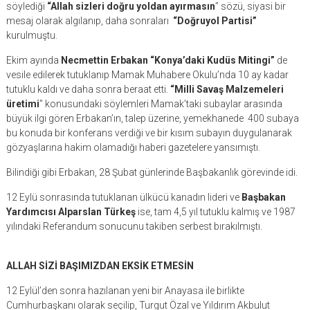
söylediği
“Allah sizleri doğru yoldan ayırmasın
” sözü, siyasi bir
mesaj olarak algılanıp, daha sonraları
“Doğruyol Partisi”
kurulmuştu.
Ekim ayında
Necmettin Erbakan “Konya’daki Kudüs Mitingi”
de
vesile edilerek tutuklanıp Mamak Muhabere Okulu’nda 10 ay kadar
tutuklu kaldı ve daha sonra beraat etti.
“Milli Savaş Malzemeleri
üretimi
” konusundaki söylemleri Mamak’taki subaylar arasında
büyük ilgi gören Erbakan’ın, talep üzerine, yemekhanede 400 subaya
bu konuda bir konferans verdiği ve bir kısım subayın duygulanarak
gözyaşlarına hakim olamadığı haberi gazetelere yansımıştı.
Bilindiği gibi Erbakan, 28 Şubat günlerinde Başbakanlık görevinde idi.
12 Eylü sonrasında tutuklanan ülkücü kanadın lideri ve
Başbakan
Yardımcısı Alparslan Türkeş
ise, tam 4,5 yıl tutuklu kalmış ve 1987
yılındaki Referandum sonucunu takiben serbest bırakılmıştı.
ALLAH SİZİ BAŞIMIZDAN EKSİK ETMESİN
12 Eylül’den sonra hazılanan yeni bir Anayasa ile birlikte
Cumhurbaşkanı olarak seçilip, Turgut Özal ve Yıldırım Akbulut