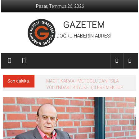
İçeriğe
Pazar, Temmuz 26, 2026
geç
GAZETEM
DOĞRU HABERİN ADRESİ
Son dakika:
MACİT KARAAHMETOĞLU’DAN ‘SILA
YOLU’NDAKİ ’BÜYÜKELÇİLERE MEKTUP