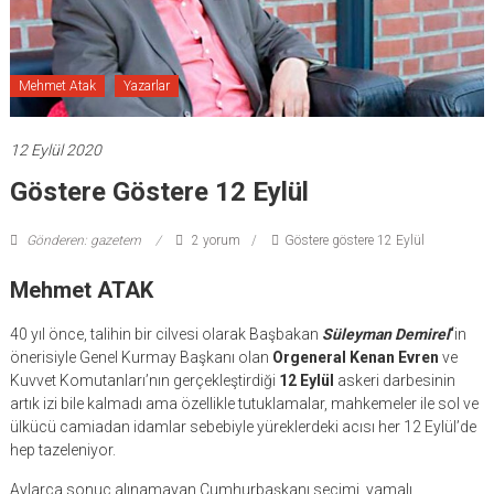
Mehmet Atak
Yazarlar
12 Eylül 2020
Göstere Göstere 12 Eylül
Gönderen: gazetem
2 yorum
Göstere göstere 12 Eylül
Mehmet ATAK
40 yıl önce, talihin bir cilvesi olarak Başbakan
Süleyman Demirel
‘
in
önerisiyle Genel Kurmay Başkanı olan
Orgeneral Kenan Evren
ve
Kuvvet Komutanları’nın gerçekleştirdiği
12 Eylül
askeri darbesinin
artık izi bile kalmadı ama özellikle tutuklamalar, mahkemeler ile sol ve
ülkücü camiadan idamlar sebebiyle yüreklerdeki acısı her 12 Eylül’de
hep tazeleniyor.
Aylarca sonuç alınamayan Cumhurbaşkanı seçimi, yamalı