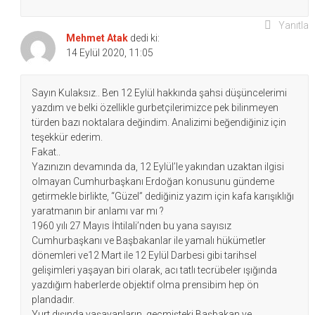
Yanıtla
Mehmet Atak
dedi ki:
14 Eylül 2020, 11:05
Sayın Kulaksız.. Ben 12 Eylül hakkında şahsi düşüncelerimi
yazdım ve belki özellikle gurbetçilerimizce pek bilinmeyen
türden bazı noktalara değindim. Analizimi beğendiğiniz için
teşekkür ederim.
Fakat..
Yazınızın devamında da, 12 Eylül’le yakından uzaktan ilgisi
olmayan Cumhurbaşkanı Erdoğan konusunu gündeme
getirmekle birlikte, “Güzel” dediğiniz yazım için kafa karışıklığı
yaratmanın bir anlamı var mı ?
1960 yılı 27 Mayıs İhtilali’nden bu yana sayısız
Cumhurbaşkanı ve Başbakanlar ile yamalı hükümetler
dönemleri ve12 Mart ile 12 Eylül Darbesi gibi tarihsel
gelişimleri yaşayan biri olarak, acı tatlı tecrübeler ışığında
yazdığım haberlerde objektif olma prensibim hep ön
plandadır.
Yurt dışında yaşayanların, geçmişteki Başbakan ve