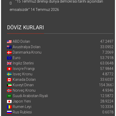
“15 Temmuz direnişi dünya demokrasi tarihi açısından
emsalsizdir”
14 Temmuz 2026
DÖVİZ KURLARI
ABD Doları
47.2497
Avustralya Doları
33.0952
Danimarka Kronu
7.2069
Euro
53.7918
İngiliz Sterlini
63.0648
İsviçre Frangı
57.9844
İsveç Kronu
4.8772
Kanada Doları
33.6037
Kuveyt Dinarı
154.3667
Norveç Kronu
4.9346
Suudi Arabistan Riyali
12.5872
Japon Yeni
28.9224
Rumen Leyi
10.3334
Rus Rublesi
0.6078