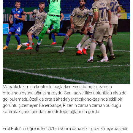
Maça iki takım da kontrollü başlarken Fenerbahçe, devrenin
ortasında oyuna ağırlığını koydu. Sarı-lacivertliler üstünlüğü alsa da
gol bulamadı. Özellikle orta sahada yaratıcılık noktasında etkili bir
görüntü çizemeyen Fenerbahçe, Rize’nin zaman zaman bulduğu
kontratak şanslarından birinde topu ağlarında gördü.
Erol Bulut’un öğrencileri 70’ten sonra daha etkili gözükmeye başladı.