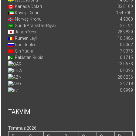
Kanada Doları
33.6109
Kuveyt Dinarı
154.7009
Norveç Kronu
4.9000
Suudi Arabistan Riyali
12.6194
Japon Yeni
28.9839
Rumen Leyi
10.3486
Rus Rublesi
0.6062
Çin Yuanı
7.0375
Pakistan Rupisi
0.1715
13.0673
0.0326
28.0236
12.9718
0.0999
TAKVİM
Temmuz 2026