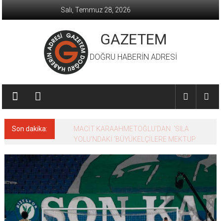
İçeriğe
Salı, Temmuz 28, 2026
geç
GAZETEM
DOĞRU HABERİN ADRESİ
Son dakika:
MACİT KARAAHMETOĞLU’DAN ‘SILA
YOLU’NDAKİ ’BÜYÜKELÇİLERE MEKTUP