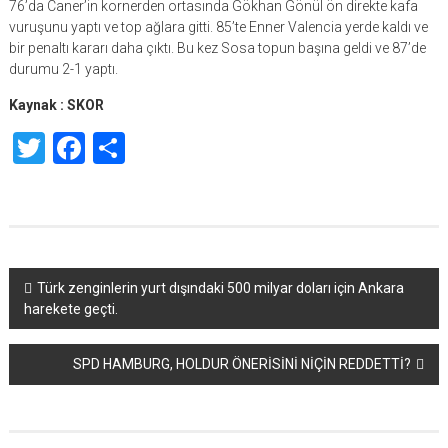
76’da Caner’in kornerden ortasında Gökhan Gönül ön direkte kafa
vuruşunu yaptı ve top ağlara gitti. 85’te Enner Valencia yerde kaldı ve
bir penaltı kararı daha çıktı. Bu kez Sosa topun başına geldi ve 87’de
durumu 2-1 yaptı.
Kaynak : SKOR
Twitter
Facebook
Share
Yazı
Türk zenginlerin yurt dışındaki 500 milyar doları için Ankara
harekete geçti.
dolaşımı
SPD HAMBURG, HOLDUR ÖNERİSİNİ NİÇİN REDDETTİ?