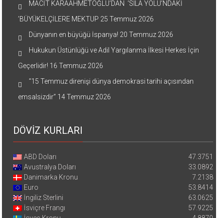
MACİT KARAAHMETOĞLU’DAN ‘SILA YOLU’NDAKİ
’BÜYÜKELÇİLERE MEKTUP
25 Temmuz 2026
Dünyanın en büyüğü İspanya!
20 Temmuz 2026
Hukukun Üstünlüğü ve Adil Yargılanma İlkesi Herkes İçin
Geçerlidir!
16 Temmuz 2026
“15 Temmuz direnişi dünya demokrasi tarihi açısından
emsalsizdir”
14 Temmuz 2026
DÖVİZ KURLARI
ABD Doları
47.3751
Avustralya Doları
33.0892
Danimarka Kronu
7.2138
Euro
53.8414
İngiliz Sterlini
63.0625
İsviçre Frangı
57.9225
İsveç Kronu
4.8870