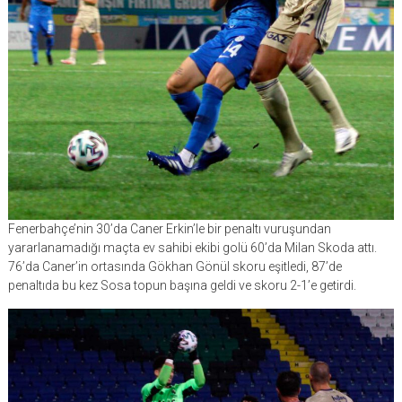
Fenerbahçe’nin 30’da Caner Erkin’le bir penaltı vuruşundan
yararlanamadığı maçta ev sahibi ekibi golü 60’da Milan Skoda attı.
76’da Caner’in ortasında Gökhan Gönül skoru eşitledi, 87’de
penaltıda bu kez Sosa topun başına geldi ve skoru 2-1’e getirdi.