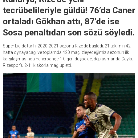
tecrübelileriyle güldü! 76’da Caner
ortaladı Gökhan attı, 87’de ise
Sosa penaltıdan son sözü söyledi.
Süper Lig’de tarihi 2020-2021 sezonu Rize’de başladı. 21 takımın 42
hafta oynayacağı ve toplamda 420 maç izleyeceğimiz sezonun ilk
karşılaşmasında Fenerbahçe 1-0 geri düşse de, deplasmanda Çaykur
Rizespor’u 2-1’lik skorla mağlup etti.