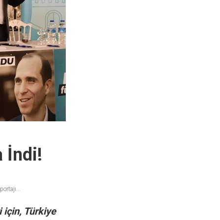
İndi!
rtajı...
için, Türkiye