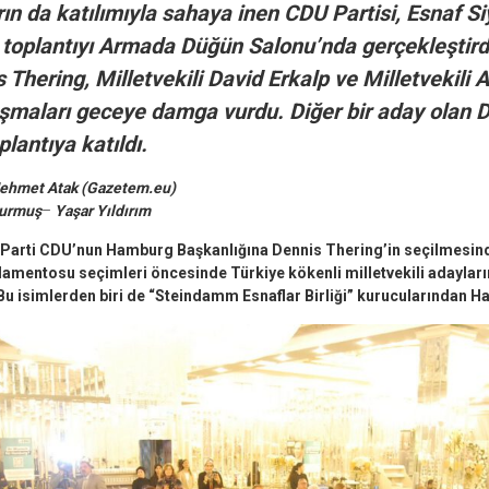
ın da katılımıyla sahaya inen CDU Partisi, Esnaf Si
 toplantıyı Armada Düğün Salonu’nda gerçekleştirdi
Thering, Milletvekili David Erkalp ve Milletvekili A
şmaları geceye damga vurdu. Diğer bir aday olan Dr
lantıya katıldı.
Mehmet Atak (Gazetem.eu)
Durmuş
–
Yaşar Yıldırım
Parti CDU’nun Hamburg Başkanlığına Dennis Thering’in seçilmesind
lamentosu seçimleri öncesinde Türkiye kökenli milletvekili adayları
. Bu isimlerden biri de “Steindamm Esnaflar Birliği” kurucularından Ha