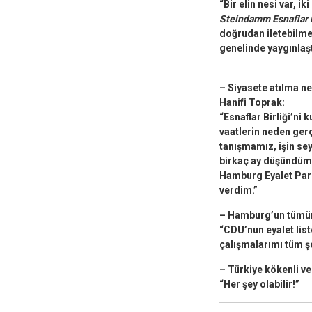
“Bir elin nesi var, i
Steindamm Esnaflar B
doğrudan iletebilme
genelinde yaygınlaş
– Siyasete atılma n
Hanifi Toprak:
“Esnaflar Birliği’ni
vaatlerin neden ger
tanışmamız, işin sey
birkaç ay düşündüm 
Hamburg Eyalet Parl
verdim.”
– Hamburg’un tümü
“CDU’nun eyalet lis
çalışmalarımı tüm ş
– Türkiye kökenli vek
“Her şey olabilir!”