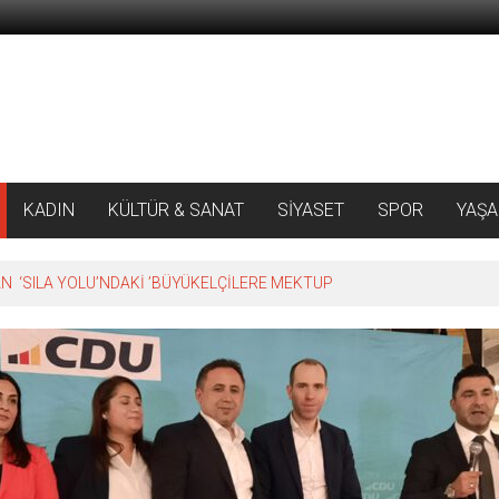
KADIN
KÜLTÜR & SANAT
SİYASET
SPOR
YAŞ
 ‘SILA YOLU’NDAKİ ’BÜYÜKELÇİLERE MEKTUP