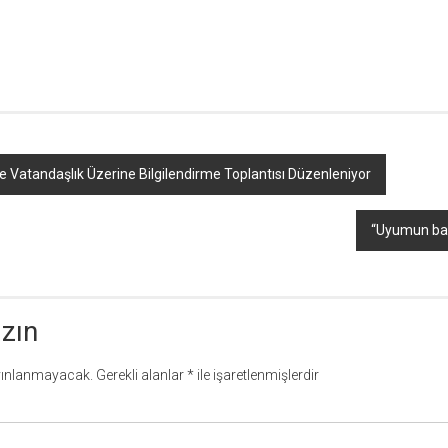
r
ebook
hare
 Vatandaşlık Üzerine Bilgilendirme Toplantısı Düzenleniyor
“Uyumun başa
azın
yınlanmayacak.
Gerekli alanlar
*
ile işaretlenmişlerdir