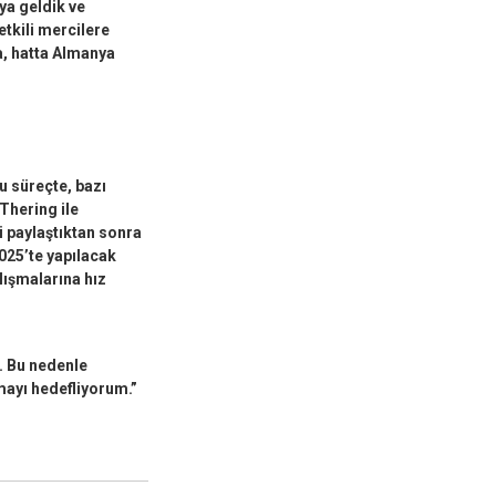
aya geldik ve
etkili mercilere
, hatta Almanya
u süreçte, bazı
Thering ile
i paylaştıktan sonra
025’te yapılacak
lışmalarına hız
. Bu nedenle
mayı hedefliyorum.”