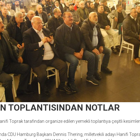
N TOPLANTISINDAN NOTLAR
Hanifi Toprak tarafından organize edilen yemekli toplantıya çeşitli kesimle
nda CDU Hamburg Başkanı Dennis Thering, milletvekili adayı Hanifi Toprak