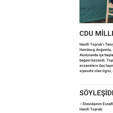
CDU MİLL
Hanifi Toprak’ı Tanı
Hamburg doğumlu, 49
Restoran
da işe başl
beğeni kazandı. Topr
eczanelere ilaç taşı
siyasete olan ilgisi
SÖYLEŞİD
– Steindamm Esnafla
Hanifi Toprak: