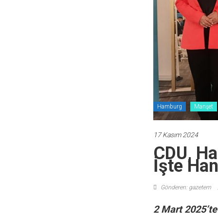
Hamburg
Manşet
17 Kasım 2024
CDU, Ha
İşte Han
Gönderen: gazetem
2 Mart 2025’te