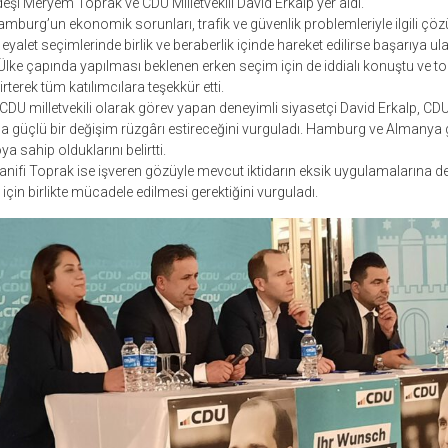
deşi Meryem Toprak ve CDU Milletvekili David Erkalp yer aldı.
mburg’un ekonomik sorunları, trafik ve güvenlik problemleriyle ilgili çöz
eyalet seçimlerinde birlik ve beraberlik içinde hareket edilirse başarıya u
i. Ülke çapında yapılması beklenen erken seçim için de iddialı konuştu ve 
terek tüm katılımcılara teşekkür etti.
 CDU milletvekili olarak görev yapan deneyimli siyasetçi David Erkalp, CD
a güçlü bir değişim rüzgârı estireceğini vurguladı. Hamburg ve Almanya 
ya sahip olduklarını belirtti.
 Hanifi Toprak ise işveren gözüyle mevcut iktidarın eksik uygulamalarına 
için birlikte mücadele edilmesi gerektiğini vurguladı.