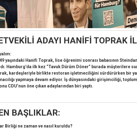
ETVEKİLİ ADAYI HANİFİ TOPRAK İL
yalım:
 yaşındaki Hanifi Toprak, lise öğrenimi sonrası babasının Steinda
adı. Hamburg’da ilk kez “Tavuk Dürüm Döner” burada müşterilere su
ak, kardeşleriyle birlikte restoran işletmeciliğini sürdürürken bir y
macılığı yapmaya devam ediyor. İş dünyasındaki girişimciliği, toplum
, onu CDU’nun öne çıkan adaylarından biri yaptı.
EN BAŞLIKLAR:
r Birliği ne zaman ve nasıl kuruldu?