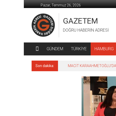
İçeriğe
Pazar, Temmuz 26, 2026
geç
GAZETEM
DOĞRU HABERİN ADRESİ
GÜNDEM
TÜRKİYE
HAMBURG
Son dakika:
MACİT KARAAHMETOĞLU’DAN