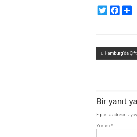
Twitte
Fac
S
Yazı
Hamburg’da Çifte
dolaşımı
Bir yanıt y
E-posta adresiniz ya
Yorum
*