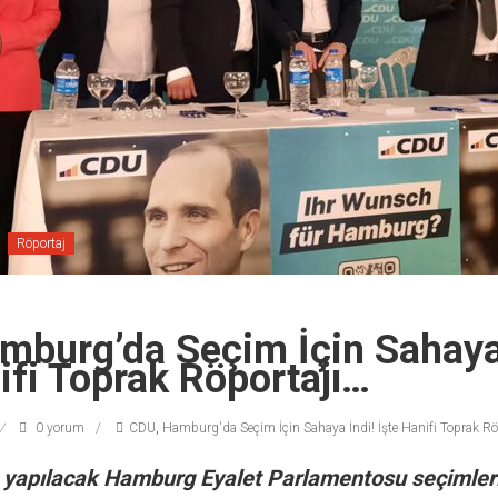
Röportaj
mburg’da Seçim İçin Sahaya 
ifi Toprak Röportajı…
0 yorum
CDU
,
Hamburg'da Seçim İçin Sahaya İndi! İşte Hanifi Toprak Röpo
 yapılacak Hamburg Eyalet Parlamentosu seçimleri 