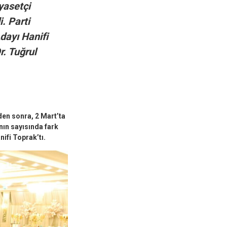
yasetçi
. Parti
dayı Hanifi
. Tuğrul
en sonra, 2 Mart’ta
nın sayısında fark
nifi Toprak’tı.