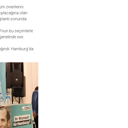
üm önerilerini
laşılacağına olan
toplantı sonunda
U’nun bu seçimlerle
genelinde ses
değindi. Hamburg’da