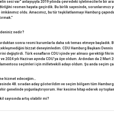
ki elin sesi var” anlayışıyla 2019 yılında çevredeki işletmecilerle bir ar
irliği
ni resmen hayata geçirdik. Bu birlik sayesinde, sorunlarımızı y
 imkânımız oldu. Amacımız, bu tür teşkilatlanmayı Hamburg çapında
tırmak.”
edeniniz nedir?
 kurduktan sonra resmi kurumlarla daha sık temas etmeye başladık. B
çekleşmediğini bizzat deneyimledim. CDU Hamburg Başkanı Dennis 
rini değiştirdi. Türk esnafların CDU içinde yer alması gerektiği fikrin
ve 2024 yılı Haziran ayında CDU’ya üye oldum. Ardından da 2 Mart 2
amentosu seçimleri için milletvekili adayı oldum. Şu anda seçim ça
ne hizmet edeceğim…
tesinde 48. sıradan aday gösterildim ve seçim bölgem tüm Hamburg
ehir genelinde yoğunlaştırıyorum. Her kesime hitap ederek oy topla
il sayısında artış olabilir mi?