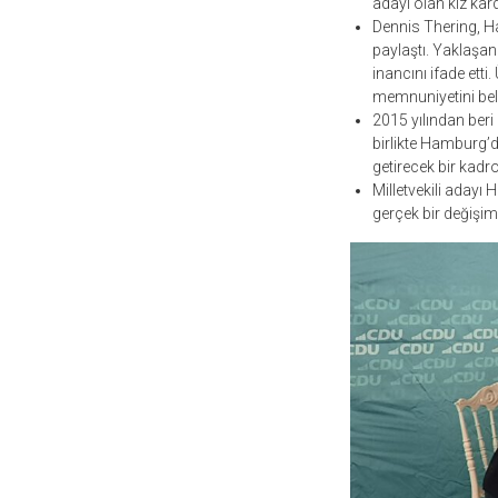
adayı olan kız kar
Dennis Thering, Ha
paylaştı. Yaklaşan 
inancını ifade ett
memnuniyetini belir
2015 yılından beri
birlikte Hamburg’d
getirecek bir kadro
Milletvekili adayı
gerçek bir değişim 