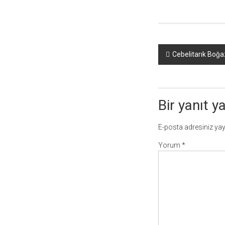
Yazı
Cebelitarık Boğazı
dolaşımı
Bir yanıt y
E-posta adresiniz ya
Yorum
*