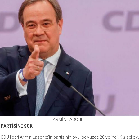
ARMİN LASCHET
 PARTİSİNE ŞOK
CDU lideri Armin Laschet’in partisinin oyu ise yüzde 20’ye indi. Kişisel oy