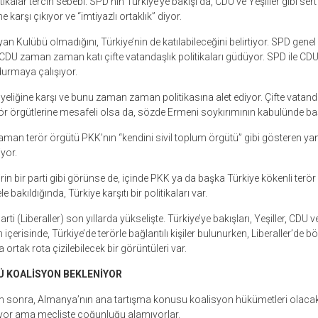
kalar tercih sebebi. SPD’nin Türkiye’ye bakışı da, CDU ve Yeşiller gibi sert
e karşı çıkıyor ve “imtiyazlı ortaklık” diyor.
iyan Kulübü olmadığını, Türkiye’nin de katılabileceğini belirtiyor. SPD genel 
CDU zaman zaman katı çifte vatandaşlık politikaları güdüyor. SPD ile CDU,
durmaya çalışıyor.
üyeliğine karşı ve bunu zaman zaman politikasına alet ediyor. Çifte vatand
rör örgütlerine mesafeli olsa da, sözde Ermeni soykırımının kabulünde ba
aman terör örgütü PKK’nın “kendini sivil toplum örgütü” gibi gösteren yan
iyor.
şirin bir parti gibi görünse de, içinde PKK ya da başka Türkiye kökenli terö
 bakıldığında, Türkiye karşıtı bir politikaları var.
ti (Liberaller) son yıllarda yükselişte. Türkiye’ye bakışları, Yeşiller, CDU v
in içerisinde, Türkiye’de terörle bağlantılı kişiler bulunurken, Liberaller’de bö
 ortak rota çizilebilecek bir görüntüleri var.
Ü KOALİSYON BEKLENİYOR
en sonra, Almanya’nın ana tartışma konusu koalisyon hükümetleri olacak
uyor ama mecliste çoğunluğu alamıyorlar.