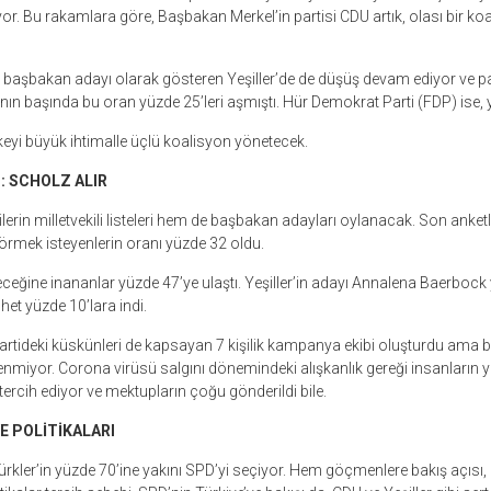
yor. Bu rakamlara göre, Başbakan Merkel’in partisi CDU artık, olası bir 
başbakan adayı olarak gösteren Yeşiller’de de düşüş devam ediyor ve par
rının başında bu oran yüzde 25’leri aşmıştı. Hür Demokrat Parti (FDP) ise, 
keyi büyük ihtimalle üçlü koalisyon yönetecek.
: SCHOLZ ALIR
erin milletvekili listeleri hem de başbakan adayları oylanacak. Son anketl
rmek isteyenlerin oranı yüzde 32 oldu.
ceğine inananlar yüzde 47’ye ulaştı. Yeşiller’in adayı Annalena Baerbock 
et yüzde 10’lara indi.
artideki küskünleri de kapsayan 7 kişilik kampanya ekibi oluşturdu ama
enmiyor. Corona virüsü salgını dönemindeki alışkanlık gereği insanların yü
ercih ediyor ve mektupların çoğu gönderildi bile.
E POLİTİKALARI
ürkler’in yüzde 70’ine yakını SPD’yi seçiyor. Hem göçmenlere bakış açısı,