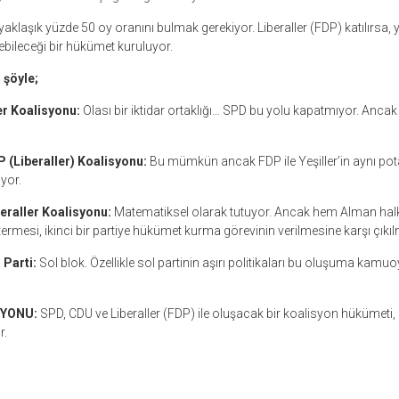
 yaklaşık yüzde 50 oy oranını bulmak gerekiyor. Liberaller (FDP) katılırsa,
bileceği bir hükümet kuruluyor.
 şöyle;
er Koalisyonu:
Olası bir iktidar ortaklığı… SPD bu yolu kapatmıyor. Anc
P (Liberaller) Koalisyonu:
Bu mümkün ancak FDP ile Yeşiller’in aynı po
iyor.
beraller Koalisyonu:
Matematiksel olarak tutuyor. Ancak hem Alman hal
stermesi, ikinci bir partiye hükümet kurma görevinin verilmesine karşı çıkı
 Parti:
Sol blok. Özellikle sol partinin aşırı politikaları bu oluşuma kamuo
SYONU:
SPD, CDU ve Liberaller (FDP) ile oluşacak bir koalisyon hükümeti
r.
r
ebook
hare