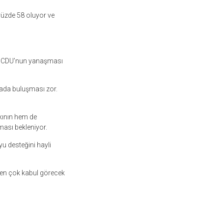
 yüzde 58 oluyor ve
ak CDU’nun yanaşması
tada buluşması zor.
kının hem de
lması bekleniyor.
yu desteğini hayli
, en çok kabul görecek