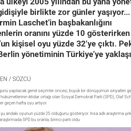
 ülkeyi 2005 yılından bu yana yöne
gidişiyle birlikte zor günler yaşıyor
rmin Laschet’in başbakanlığını
nlerin oranını yüzde 10 gösterirken
un kişisel oyu yüzde 32‘ye çıktı. Pek
rlin yönetiminin Türkiye’ye yaklaşı
ÜLEN / SÖZCÜ
ünü yapılacak genel seçimler öncesi, büyük bir dönüşümün sinyalleri geli
 hükümetlerinin iktidar ortağı olan Sosyal Demokrat Parti (SPD), Olaf Sc
 her geçen hafta oyu artıyor.
 şu andaki oyunun yüzde 25 olduğunu gösteriyor. Insa adlı araştırma şirk
araştırmada SPD bu oranla, birinci parti oldu.