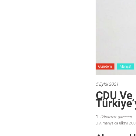
Gündem
Manşet
5 Eylül 2021
CDU Ve 
Türkiye’
Gönderen: gazetem
Almanya’da ülkeyi 2005 