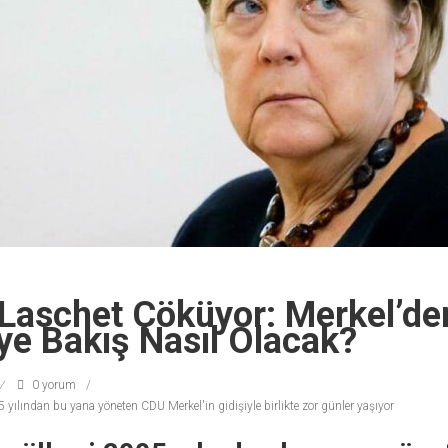
Laschet Çöküyor: Merkel’de
ye Bakış Nasıl Olacak?
0 yorum
yılından bu yana yöneten CDU Merkel'in gidişiyle birlikte zor günler yaşıyor