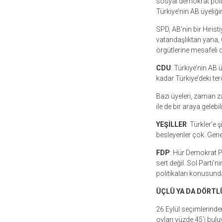
sosyal demokrat politi
Türkiye’nin AB üyeliğin
SPD, AB’nin bir Hırist
vatandaşlıktan yana, 
örgütlerine mesafeli 
CDU
: Türkiye’nin AB 
kadar Türkiye’deki te
Bazı üyeleri, zaman z
ile de bir araya gelebil
YEŞİLLER
: Türkler’e 
besleyenler çok. Genele
FDP
: Hür Demokrat Par
sert değil. Sol Parti’n
politikaları konusunda
ÜÇLÜ YA DA DÖRTL
26 Eylül seçimlerind
oyları yüzde 45’i bul