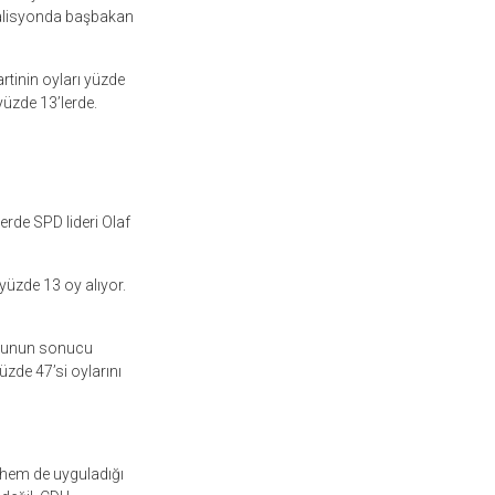
koalisyonda başbakan
tinin oyları yüzde
yüzde 13’lerde.
erde SPD lideri Olaf
yüzde 13 oy alıyor.
 bunun sonucu
zde 47’si oylarını
 hem de uyguladığı