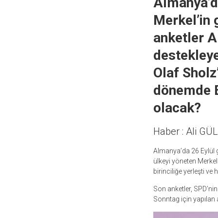
Almanya’da
Merkel’in 
anketler A
destekleye
Olaf Sholz’
dönemde Be
olacak?
Haber : Ali G
Almanya’da 26 Eylül g
ülkeyi yöneten Merkel
birinciliğe yerleşti ve
Son anketler, SPD’nin
Sonntag için yapılan 