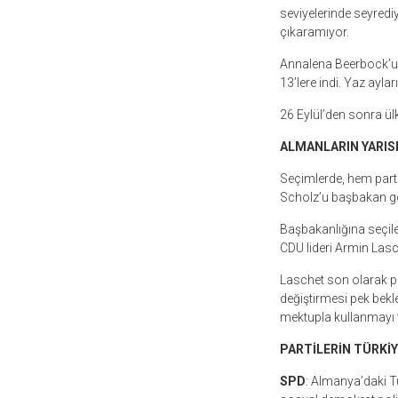
seviyelerinde seyredi
çıkaramıyor.
Annalena Beerbock’u 
13’lere indi. Yaz ayla
26 Eylül’den sonra ül
ALMANLARIN YARISI
Seçimlerde, hem partil
Scholz’u başbakan gö
Başbakanlığına seçile
CDU lideri Armin Lasch
Laschet son olarak p
değiştirmesi pek bekl
mektupla kullanmayı t
PARTİLERİN TÜRKİY
SPD
: Almanya’daki T