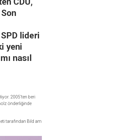
ten CDU,
… Son
 SPD lideri
i yeni
mı nasıl
yor. 2005’ten beri
holz önderliğinde
eti tarafından Bild am