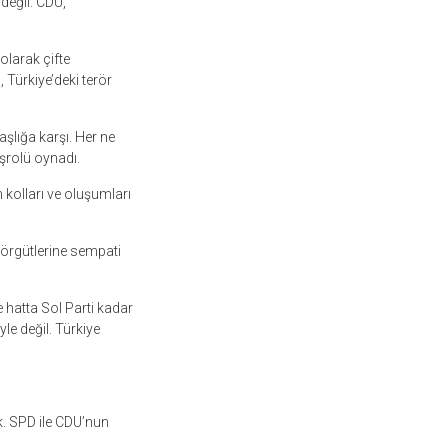
 değil. CDU,
olarak çifte
 Türkiye’deki terör
aşlığa karşı. Her ne
şrolü oynadı.
 kolları ve oluşumları
r örgütlerine sempati
e hatta Sol Parti kadar
yle değil. Türkiye
. SPD ile CDU’nun