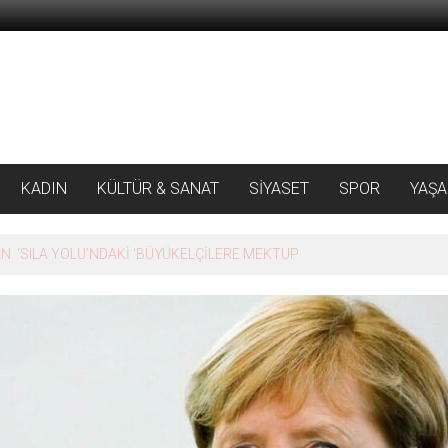
KADIN
KÜLTÜR & SANAT
SİYASET
SPOR
YAŞ
 ‘SILA YOLU’NDAKİ ’BÜYÜKELÇİLERE MEKTUP