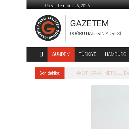
İçeriğe
Pazar, Temmuz 26, 2026
geç
GAZETEM
DOĞRU HABERİN ADRESİ
GÜNDEM
TÜRKİYE
HAMBURG
Son dakika:
MACİT KARAAHMETOĞLU’DAN