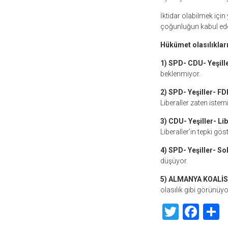
İktidar olabilmek için
çoğunluğun kabul ede
Hükümet olasılıkları
1) SPD- CDU- Yeşill
beklenmiyor.
2) SPD- Yeşiller- FD
Liberaller zaten istem
3) CDU- Yeşiller- Li
Liberaller’in tepki gö
4) SPD- Yeşiller- Sol
düşüyor.
5) ALMANYA KOALİ
olasılık gibi görünüyo
Twitte
Fac
S