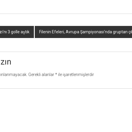
’nı 3 golle aştık
Filenin Efeleri, Avrupa Şampiyonası’nda gruptan çı
azın
yınlanmayacak.
Gerekli alanlar
*
ile işaretlenmişlerdir